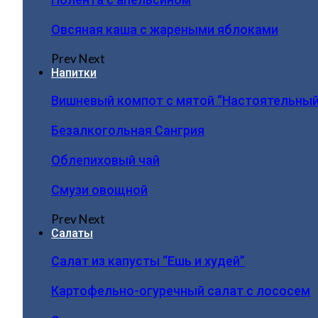
Овсяная каша с жареными яблоками
Prev
Next
Напитки
Вишневый компот с мятой “Настоятельный
Безалкогольная Сангрия
Облепиховый чай
Смузи овощной
Prev
Next
Салаты
Салат из капусты “Ешь и худей”
Картофельно-огуречный салат с лососем