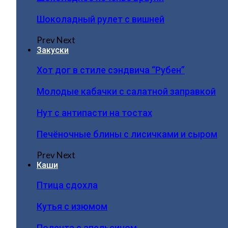
Шоколадный рулет с вишней
Prev
Next
Закуски
Хот дог в стиле сэндвича “Рубен”
Молодые кабачки с салатной заправкой
Нут с антипасти на тостах
Печёночные блины с лисичками и сыром
Prev
Next
Каши
Птица сдохла
Кутья с изюмом
Полента с апельсином