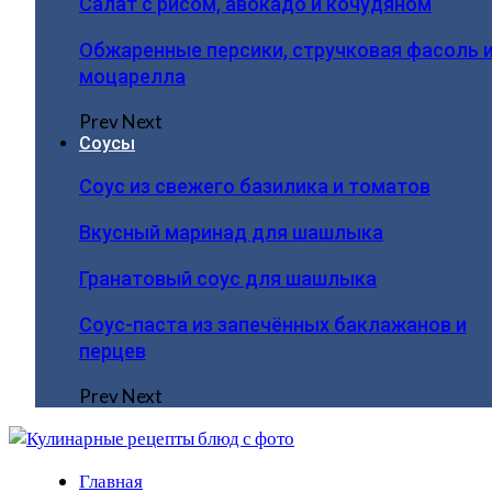
Салат с рисом, авокадо и кочудяном
Обжаренные персики, стручковая фасоль 
моцарелла
Prev
Next
Соусы
Соус из свежего базилика и томатов
Вкусный маринад для шашлыка
Гранатовый соус для шашлыка
Соус-паста из запечённых баклажанов и
перцев
Prev
Next
Главная