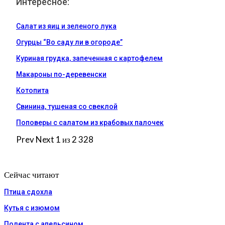
Интересное:
Салат из яиц и зеленого лука
Огурцы “Во саду ли в огороде”
Куриная грудка, запеченная с картофелем
Макароны по-деревенски
Котопита
Свинина, тушеная со свеклой
Поповеры с салатом из крабовых палочек
Prev
Next
1 из 2 328
Сейчас читают
Птица сдохла
Кутья с изюмом
Полента с апельсином