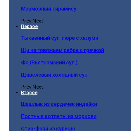
Мраморный тирамису
Prev
Next
Первое
Тыквенный суп-пюре с халуми
Щи на говяжьем ребре с гречкой
Фо (Вьетнамский суп )
Щавелевый холодный суп
Prev
Next
Второе
Шашлык из сердечек индейки
Постные котлеты из моркови
Стир-фрай из курицы