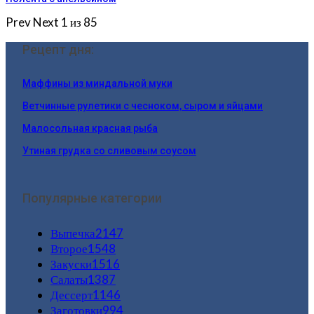
Prev
Next
1 из 85
Рецепт дня:
Маффины из миндальной муки
Ветчинные рулетики с чесноком, сыром и яйцами
Малосольная красная рыба
Утиная грудка со сливовым соусом
Популярные категории
Выпечка
2147
Второе
1548
Закуски
1516
Салаты
1387
Дессерт
1146
Заготовки
994