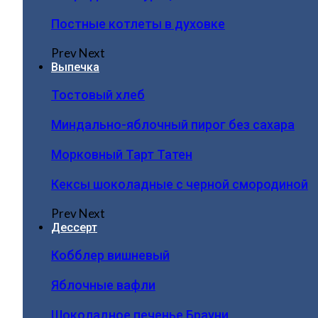
Постные котлеты в духовке
Prev
Next
Выпечка
Тостовый хлеб
Миндально-яблочный пирог без сахара
Морковный Тарт Татен
Кексы шоколадные с черной смородиной
Prev
Next
Дессерт
Кобблер вишневый
Яблочные вафли
Шоколадное печенье Брауни