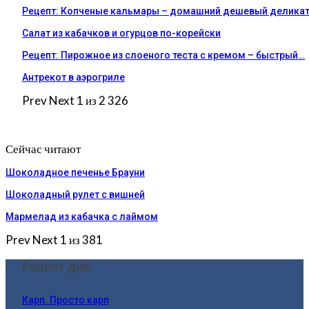
Рецепт: Копченые кальмары – домашний дешевый деликат
Салат из кабачков и огурцов по-корейски
Рецепт: Пирожное из слоеного теста с кремом – быстрый…
Антрекот в аэрогриле
Prev
Next
1 из 2 326
Сейчас читают
Шоколадное печенье Брауни
Шоколадный рулет с вишней
Мармелад из кабачка с лаймом
Prev
Next
1 из 381
Рецепт дня:
Карп. Просто карп