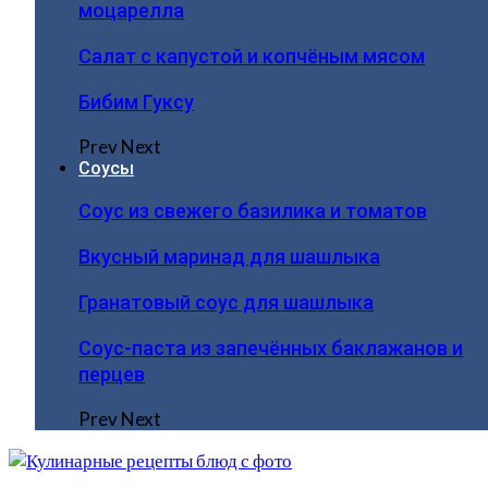
моцарелла
Салат с капустой и копчёным мясом
Бибим Гуксу
Prev
Next
Соусы
Соус из свежего базилика и томатов
Вкусный маринад для шашлыка
Гранатовый соус для шашлыка
Соус-паста из запечённых баклажанов и
перцев
Prev
Next