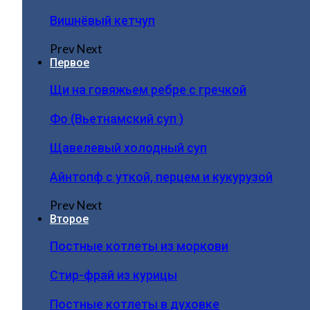
Вишнёвый кетчуп
Prev
Next
Первое
Щи на говяжьем ребре с гречкой
Фо (Вьетнамский суп )
Щавелевый холодный суп
Айнтопф с уткой, перцем и кукурузой
Prev
Next
Второе
Постные котлеты из моркови
Стир-фрай из курицы
Постные котлеты в духовке