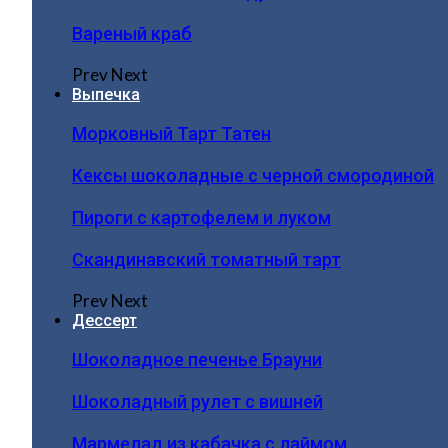
Вареный краб
Prev
Next
Выпечка
Морковный Тарт Татен
Кексы шоколадные с черной смородиной
Пироги c картофелем и луком
Скандинавский томатный тарт
Prev
Next
Дессерт
Шоколадное печенье Брауни
Шоколадный рулет с вишней
Мармелад из кабачка с лаймом