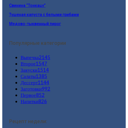
Свинина “Тонкацу”
Тушеная капуста с белыми грибами
Медово-тыквенный пирог
Популярные категории
Выпечка
2145
Второе
1547
Закуски
1514
Салаты
1385
Дессерт
1144
Заготовки
992
Первое
852
Напитки
826
Рецепт недели: