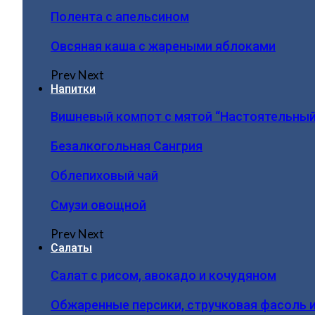
Полента с апельсином
Овсяная каша с жареными яблоками
Prev
Next
Напитки
Вишневый компот с мятой “Настоятельный
Безалкогольная Сангрия
Облепиховый чай
Смузи овощной
Prev
Next
Салаты
Салат с рисом, авокадо и кочудяном
Обжаренные персики, стручковая фасоль 