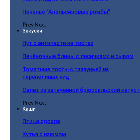
Печенье “Апельсиновые ромбы”
Prev
Next
Закуски
Нут с антипасти на тостах
Печёночные блины с лисичками и сыром
Томатные тосты с глазуньей из
перепелиных яиц
Салат из запеченной брюссельской капус
Prev
Next
Каши
Птица сдохла
Кутья с изюмом