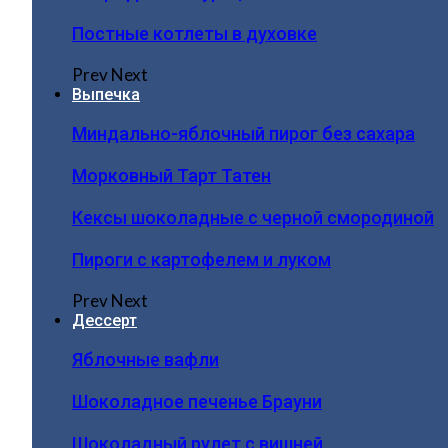
Постные котлеты в духовке
Prev
Next
Выпечка
Миндально-яблочный пирог без сахара
Морковный Тарт Татен
Кексы шоколадные с черной смородиной
Пироги c картофелем и луком
Prev
Next
Дессерт
Яблочные вафли
Шоколадное печенье Брауни
Шоколадный рулет с вишней