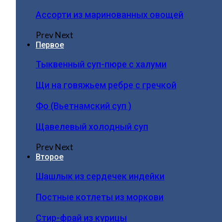
Ассорти из маринованных овощей
Prev
Next
Первое
Тыквенный суп-пюре с халуми
Щи на говяжьем ребре с гречкой
Фо (Вьетнамский суп )
Щавелевый холодный суп
Prev
Next
Второе
Шашлык из сердечек индейки
Постные котлеты из моркови
Стир-фрай из курицы