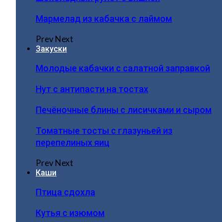
Мармелад из кабачка с лаймом
Prev
Next
Закуски
Молодые кабачки с салатной заправкой
Нут с антипасти на тостах
Печёночные блины с лисичками и сыром
Томатные тосты с глазуньей из
перепелиных яиц
Prev
Next
Каши
Птица сдохла
Кутья с изюмом