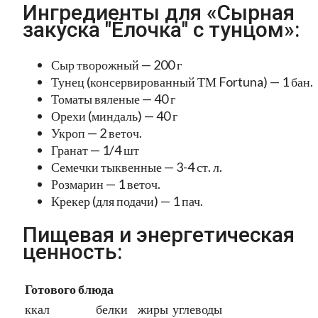
Ингредиенты для «Сырная
закуска "Ёлочка" с тунцом»:
Сыр творожный — 200 г
Тунец (консервированный ТМ Fortuna) — 1 бан.
Томаты вяленые — 40 г
Орехи (миндаль) — 40 г
Укроп — 2 веточ.
Гранат — 1/4 шт
Семечки тыквенные — 3-4 ст. л.
Розмарин — 1 веточ.
Крекер (для подачи) — 1 пач.
Пищевая и энергетическая
ценность:
Готового блюда
ккал
белки
жиры
углеводы