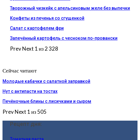
Творожный чизкейк с апельсиновым желе без выпечки
Конфеты из печенья со сгущенкой
Салат с картофелем фри
Запечённый картофель с чесноком по-провански
Prev
Next
1 из 2 328
Сейчас читают
Молодые кабачки с салатной заправкой
Нут с антипасти на тостах
Печёночные блины с лисичками и сыром
Prev
Next
1 из 505
Рецепт дня:
Томатная паста