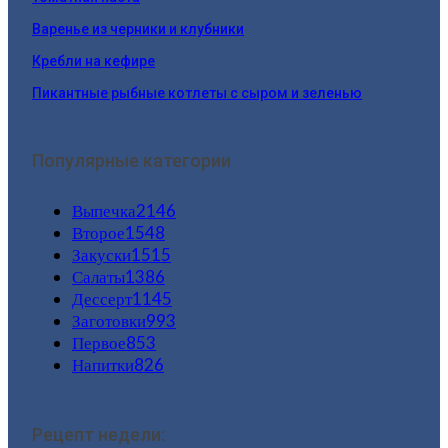
Варенье из черники и клубники
Кребли на кефире
Пикантные рыбные котлеты с сыром и зеленью
Популярные категории
Выпечка
2146
Второе
1548
Закуски
1515
Салаты
1386
Дессерт
1145
Заготовки
993
Первое
853
Напитки
826
Рецепт недели: