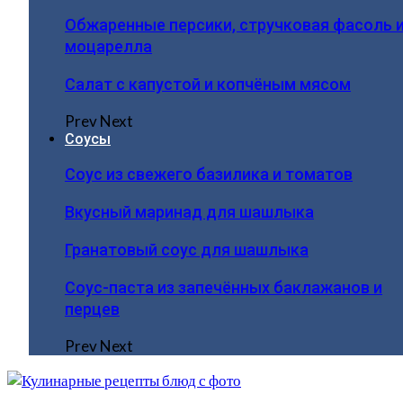
Обжаренные персики, стручковая фасоль 
моцарелла
Салат с капустой и копчёным мясом
Prev
Next
Соусы
Соус из свежего базилика и томатов
Вкусный маринад для шашлыка
Гранатовый соус для шашлыка
Соус-паста из запечённых баклажанов и
перцев
Prev
Next