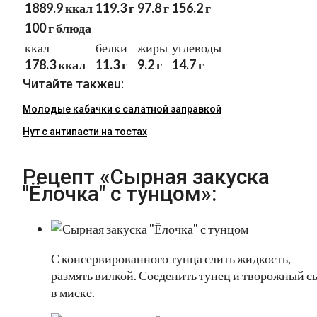
1889.9 ккал
119.3 г
97.8 г
156.2 г
100 г блюда
ккал
белки
жиры
углеводы
178.3 ккал
11.3 г
9.2 г
14.7 г
Читайте такжеu:
Молодые кабачки с салатной заправкой
Нут с антипасти на тостах
Рецепт «Сырная закуска
"Ёлочка" с тунцом»:
С консервированного тунца слить жидкость,
размять вилкой. Соеденить тунец и творожный с
в миске.