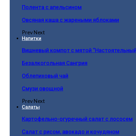
Полента с апельсином
Овсяная каша с жареными яблоками
Prev
Next
Напитки
Вишневый компот с мятой “Настоятельный
Безалкогольная Сангрия
Облепиховый чай
Смузи овощной
Prev
Next
Салаты
Картофельно-огуречный салат с лососем
Салат с рисом, авокадо и кочудяном