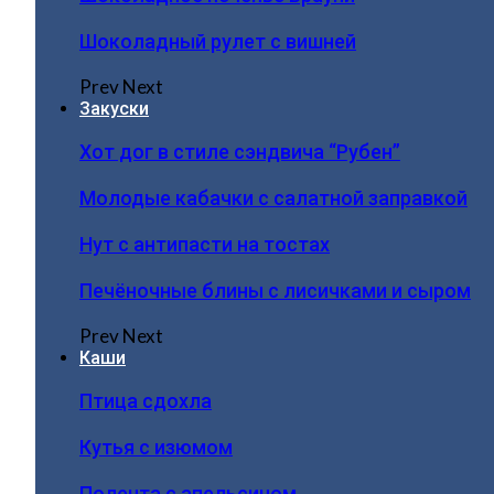
Шоколадный рулет с вишней
Prev
Next
Закуски
Хот дог в стиле сэндвича “Рубен”
Молодые кабачки с салатной заправкой
Нут с антипасти на тостах
Печёночные блины с лисичками и сыром
Prev
Next
Каши
Птица сдохла
Кутья с изюмом
Полента с апельсином