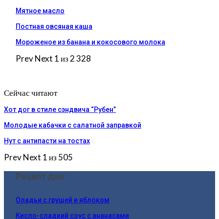
Мятное масло
Постная овсяная каша
Мороженое из банана и кокосового молока
Prev
Next
1 из 2 328
Сейчас читают
Хот дог в стиле сэндвича “Рубен”
Молодые кабачки с салатной заправкой
Нут с антипасти на тостах
Prev
Next
1 из 505
Рецепт дня:
Оладьи с грушей и яблоком
Кисло-сладкий соус с ананасами