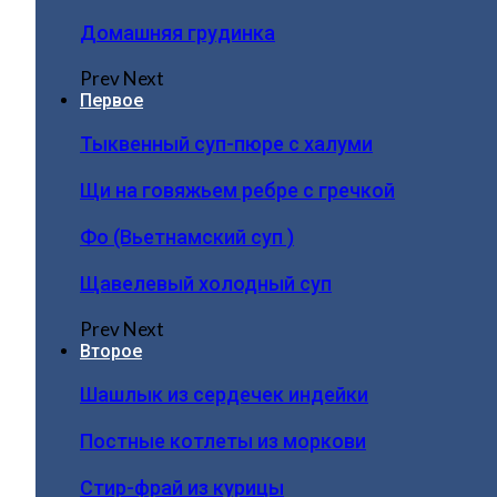
Домашняя грудинка
Prev
Next
Первое
Тыквенный суп-пюре с халуми
Щи на говяжьем ребре с гречкой
Фо (Вьетнамский суп )
Щавелевый холодный суп
Prev
Next
Второе
Шашлык из сердечек индейки
Постные котлеты из моркови
Стир-фрай из курицы