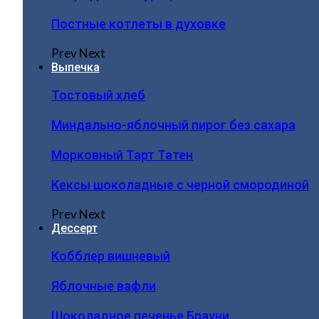
Постные котлеты в духовке
Prev
Next
Выпечка
Тостовый хлеб
Миндально-яблочный пирог без сахара
Морковный Тарт Татен
Кексы шоколадные с черной смородиной
Prev
Next
Дессерт
Кобблер вишневый
Яблочные вафли
Шоколадное печенье Брауни