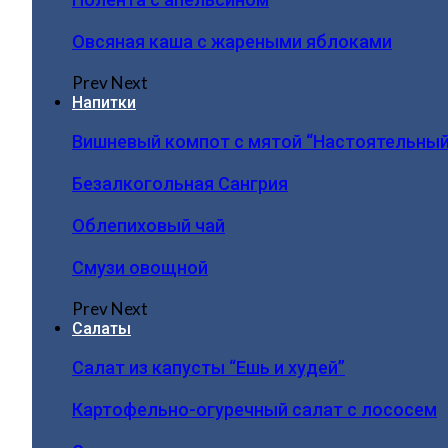
Овсяная каша с жареными яблоками
Prev
Next
Напитки
Вишневый компот с мятой “Настоятельный
Безалкогольная Сангрия
Облепиховый чай
Смузи овощной
Prev
Next
Салаты
Салат из капусты “Ешь и худей”
Картофельно-огуречный салат с лососем