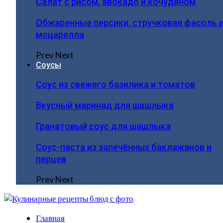
Салат с рисом, авокадо и кочудяном
Обжаренные персики, стручковая фасоль 
моцарелла
Prev
Next
Соусы
Соус из свежего базилика и томатов
Вкусный маринад для шашлыка
Гранатовый соус для шашлыка
Соус-паста из запечённых баклажанов и
перцев
Prev
Next
Главная