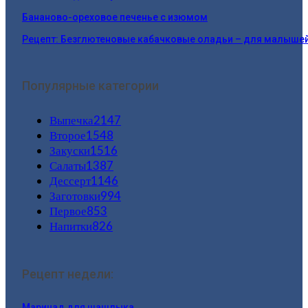
Бананово-ореховое печенье с изюмом
Рецепт: Безглютеновые кабачковые оладьи – для малыше
Популярные категории
Выпечка
2147
Второе
1548
Закуски
1516
Салаты
1387
Дессерт
1146
Заготовки
994
Первое
853
Напитки
826
Рецепт недели:
Маринад для шашлыка