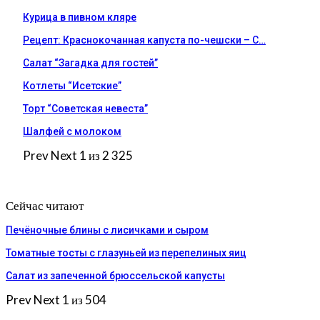
Курица в пивном кляре
Рецепт: Краснокочанная капуста по-чешски – С…
Салат “Загадка для гостей”
Котлеты “Исетские”
Торт “Советская невеста”
Шалфей с молоком
Prev
Next
1 из 2 325
Сейчас читают
Печёночные блины с лисичками и сыром
Томатные тосты с глазуньей из перепелиных яиц
Салат из запеченной брюссельской капусты
Prev
Next
1 из 504