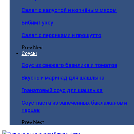
Салат с капустой и копчёным мясом
Бибим Гуксу
Салат с персиками и прошутто
Prev
Next
Соусы
Соус из свежего базилика и томатов
Вкусный маринад для шашлыка
Гранатовый соус для шашлыка
Соус-паста из запечённых баклажанов и
перцев
Prev
Next