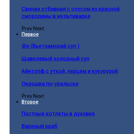
Свиная отбивная с соусом из красной
смородины в мультиварке
Prev
Next
Первое
Фо (Вьетнамский суп )
Щавелевый холодный суп
Айнтопф с уткой, перцем и кукурузой
Окрошка по-уральски
Prev
Next
Второе
Постные котлеты в духовке
Вареный краб