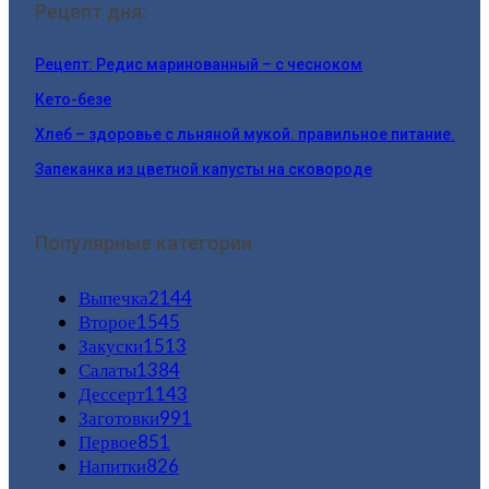
Рецепт дня:
Рецепт: Редис маринованный – с чесноком
Кето-безе
Хлеб – здоровье с льняной мукой. правильное питание.
Запеканка из цветной капусты на сковороде
Популярные категории
Выпечка
2144
Второе
1545
Закуски
1513
Салаты
1384
Дессерт
1143
Заготовки
991
Первое
851
Напитки
826