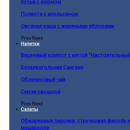
Кутья с изюмом
Полента с апельсином
Овсяная каша с жареными яблоками
Prev
Next
Напитки
Вишневый компот с мятой “Настоятельный
Безалкогольная Сангрия
Облепиховый чай
Смузи овощной
Prev
Next
Салаты
Обжаренные персики, стручковая фасоль 
моцарелла