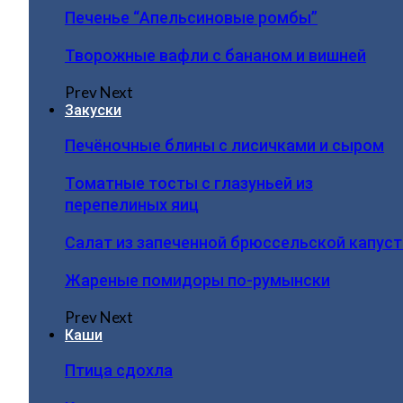
Печенье “Апельсиновые ромбы”
Творожные вафли с бананом и вишней
Prev
Next
Закуски
Печёночные блины с лисичками и сыром
Томатные тосты с глазуньей из
перепелиных яиц
Салат из запеченной брюссельской капус
Жареные помидоры по-румынски
Prev
Next
Каши
Птица сдохла