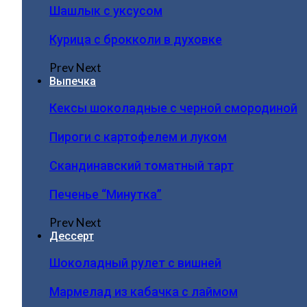
Шашлык с уксусом
Курица с брокколи в духовке
Prev
Next
Выпечка
Кексы шоколадные с черной смородиной
Пироги c картофелем и луком
Скандинавский томатный тарт
Печенье “Минутка”
Prev
Next
Дессерт
Шоколадный рулет с вишней
Мармелад из кабачка с лаймом