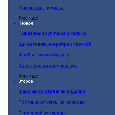
Домашняя грудинка
Prev
Next
Первое
Тыквенный суп-пюре с халуми
Щи на говяжьем ребре с гречкой
Фо (Вьетнамский суп )
Щавелевый холодный суп
Prev
Next
Второе
Шашлык из сердечек индейки
Постные котлеты из моркови
Стир-фрай из курицы