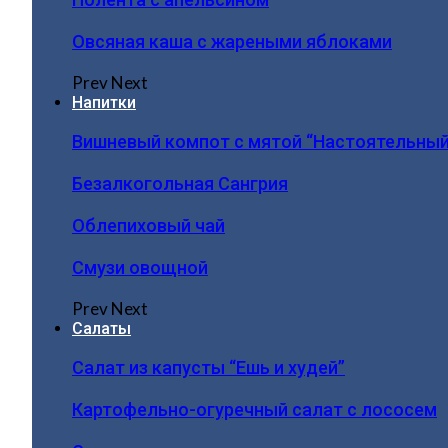
Овсяная каша с жареными яблоками
Prev
Next
Напитки
Вишневый компот с мятой “Настоятельный
Безалкогольная Сангрия
Облепиховый чай
Смузи овощной
Prev
Next
Салаты
Салат из капусты “Ешь и худей”
Картофельно-огуречный салат с лососем