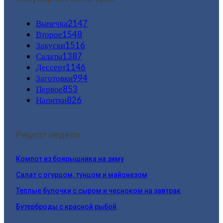
Выпечка
2147
Второе
1548
Закуски
1516
Салаты
1387
Дессерт
1146
Заготовки
994
Первое
853
Напитки
826
Рецепт недели:
Компот из боярышника на зиму
Салат с огурцом, тунцом и майонезом
Теплые булочки с сыром и чесноком на завтрак
Бутерброды с красной рыбой