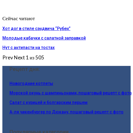
Сейчас читают
Хот дог в стиле сэндвича “Рубен”
Молодые кабачки с салатной заправкой
Нут с антипасти на тостах
Prev
Next
1 из 505
Рецепт дня:
Новогодние котлеты
Морской окунь с шампиньонами, пошаговый рецепт с фото
Салат с курицей и болгарским перцем
А-ля чикенбургер по Дюкану, пошаговый рецепт с фото
Популярные категории