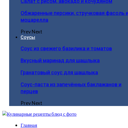
Салат с рисом, авокадо и кочудяном
Обжаренные персики, стручковая фасоль 
моцарелла
Prev
Next
Соусы
Соус из свежего базилика и томатов
Вкусный маринад для шашлыка
Гранатовый соус для шашлыка
Соус-паста из запечённых баклажанов и
перцев
Prev
Next
Главная