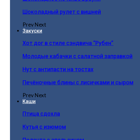
Шоколадный рулет с вишней
Prev
Next
Закуски
Хот дог в стиле сэндвича “Рубен”
Молодые кабачки с салатной заправкой
Нут с антипасти на тостах
Печёночные блины с лисичками и сыром
Prev
Next
Каши
Птица сдохла
Кутья с изюмом
Полента с апельсином