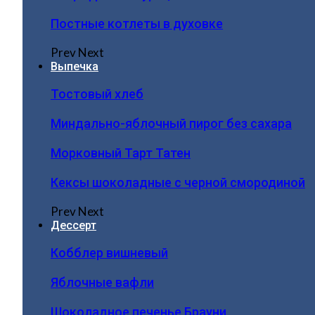
Постные котлеты в духовке
Prev
Next
Выпечка
Тостовый хлеб
Миндально-яблочный пирог без сахара
Морковный Тарт Татен
Кексы шоколадные с черной смородиной
Prev
Next
Дессерт
Кобблер вишневый
Яблочные вафли
Шоколадное печенье Брауни