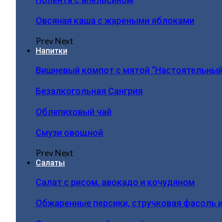
Овсяная каша с жареными яблоками
Prev
Next
Напитки
Вишневый компот с мятой “Настоятельный
Безалкогольная Сангрия
Облепиховый чай
Смузи овощной
Prev
Next
Салаты
Салат с рисом, авокадо и кочудяном
Обжаренные персики, стручковая фасоль 