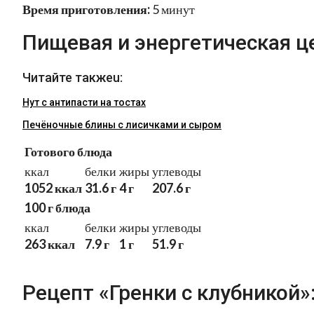
Время приготовления:
5 минут
Пищевая и энергетическая ц
Читайте такжеu:
Нут с антипасти на тостах
Печёночные блины с лисичками и сыром
Готового блюда
ккал
белки
жиры
углеводы
1052 ккал
31.6 г
4 г
207.6 г
100 г блюда
ккал
белки
жиры
углеводы
263 ккал
7.9 г
1 г
51.9 г
Рецепт «Гренки с клубникой»