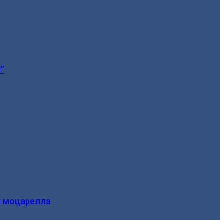
”
и моцарелла