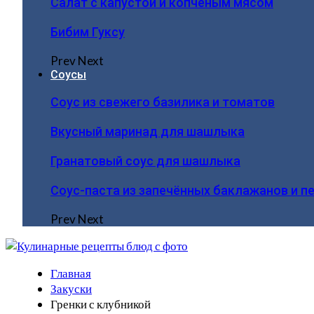
Салат с капустой и копчёным мясом
Бибим Гуксу
Prev
Next
Соусы
Соус из свежего базилика и томатов
Вкусный маринад для шашлыка
Гранатовый соус для шашлыка
Соус-паста из запечённых баклажанов и п
Prev
Next
Главная
Закуски
Гренки с клубникой