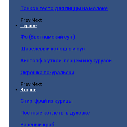
Тонкое тесто для пиццы на молоке
Prev
Next
Первое
Фо (Вьетнамский суп )
Щавелевый холодный суп
Айнтопф с уткой, перцем и кукурузой
Окрошка по-уральски
Prev
Next
Второе
Стир-фрай из курицы
Постные котлеты в духовке
Вареный краб