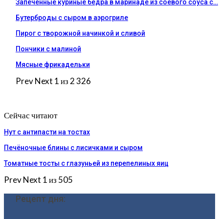
Запеченные куриные бедра в маринаде из соевого соуса с…
Бутерброды с сыром в аэрогриле
Пирог с творожной начинкой и сливой
Пончики с малиной
Мясные фрикадельки
Prev
Next
1 из 2 326
Сейчас читают
Нут с антипасти на тостах
Печёночные блины с лисичками и сыром
Томатные тосты с глазуньей из перепелиных яиц
Prev
Next
1 из 505
Рецепт дня: