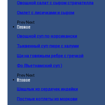
Овощной салат с сыром страчателла
Омлет с лисичками и сыром
Prev
Next
Первое
Овощной суп по-корсикански
Тыквенный суп-пюре с халуми
Щи на говяжьем ребре с гречкой
Фо (Вьетнамский суп )
Prev
Next
Второе
Шашлык из сердечек индейки
Постные котлеты из моркови