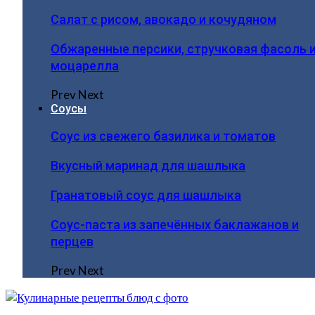
Салат с рисом, авокадо и кочудяном
Обжаренные персики, стручковая фасоль 
моцарелла
Prev
Next
Соусы
Соус из свежего базилика и томатов
Вкусный маринад для шашлыка
Гранатовый соус для шашлыка
Соус-паста из запечённых баклажанов и
перцев
Prev
Next