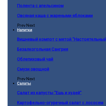
Полента с апельсином
Овсяная каша с жареными яблоками
Prev
Next
Напитки
Вишневый компот с мятой “Настоятельный
Безалкогольная Сангрия
Облепиховый чай
Смузи овощной
Prev
Next
Салаты
Салат из капусты “Ешь и худей”
Картофельно-огуречный салат с лососем