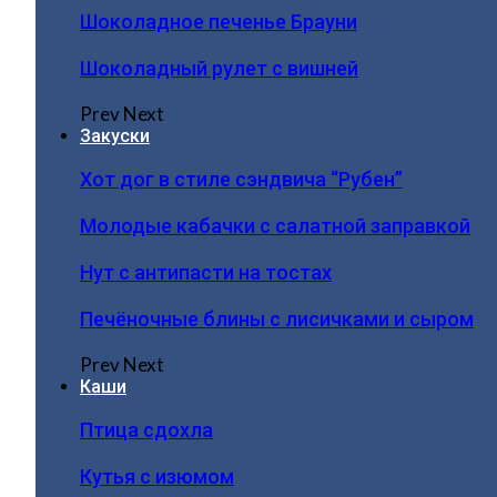
Шоколадное печенье Брауни
Шоколадный рулет с вишней
Prev
Next
Закуски
Хот дог в стиле сэндвича “Рубен”
Молодые кабачки с салатной заправкой
Нут с антипасти на тостах
Печёночные блины с лисичками и сыром
Prev
Next
Каши
Птица сдохла
Кутья с изюмом