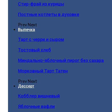
Стир-фрай из курицы
Постные котлеты в духовке
Prev
Next
Выпечка
Тарт с черри и сыром
Тостовый хлеб
Миндально-яблочный пирог без сахара
Морковный Тарт Татен
Prev
Next
Дессерт
Кобблер вишневый
Яблочные вафли