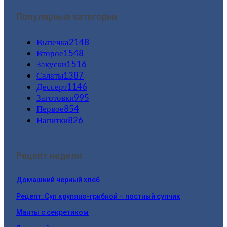
Популярные категории
Выпечка
2148
Второе
1548
Закуски
1516
Салаты
1387
Дессерт
1146
Заготовки
995
Первое
854
Напитки
826
Рецепт недели:
Домашний черный хлеб
Рецепт: Суп крупяно-грибной – постный супчик
Манты с секретиком