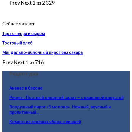
Prev
Next
1 из 2 329
Сейчас читают
Тарт с черри и сыром
Тостовый хлеб
Миндально-яблочный пирог без сахара
Prev
Next
1 из 716
Рецепт дня:
Ананас в беконе
Рецепт: Постный овощной салат – с квашеной капустой
Воздушный пирог «3 молока». Нежный, вкусный и
пропитанный…
Компот из зеленых яблок с вишней