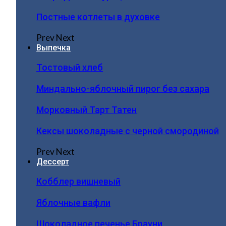
Постные котлеты в духовке
Prev
Next
Выпечка
Тостовый хлеб
Миндально-яблочный пирог без сахара
Морковный Тарт Татен
Кексы шоколадные с черной смородиной
Prev
Next
Дессерт
Кобблер вишневый
Яблочные вафли
Шоколадное печенье Брауни