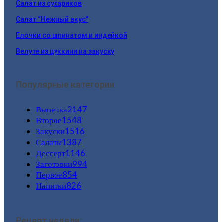
Салат из сухариков
Салат “Нежный вкус”
Елочки со шпинатом и индейкой
Велуте из цуккини на закуску
Популярные категории
Выпечка
2147
Второе
1548
Закуски
1516
Салаты
1387
Дессерт
1146
Заготовки
994
Первое
854
Напитки
826
Рецепт недели: