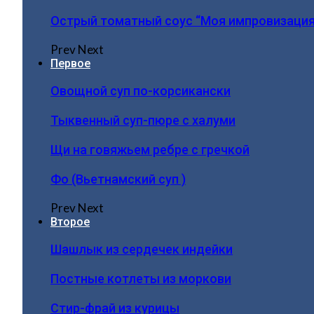
Острый томатный соус “Моя импровизация
Prev
Next
Первое
Овощной суп по-корсикански
Тыквенный суп-пюре с халуми
Щи на говяжьем ребре с гречкой
Фо (Вьетнамский суп )
Prev
Next
Второе
Шашлык из сердечек индейки
Постные котлеты из моркови
Стир-фрай из курицы