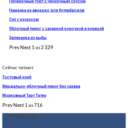
Печеночный торт с чесночным соусом
Намазка из авокадо для бутербродов
Суп с кускусом
Яблочный пирог с сахарной корочкой и корицей
Запеканка из рыбы
Prev
Next
1 из 2 329
Сейчас читают
Тостовый хлеб
Миндально-яблочный пирог без сахара
Морковный Тарт Татен
Prev
Next
1 из 716
Рецепт дня: