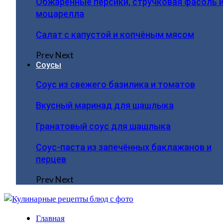
Обжаренные персики, стручковая фасоль 
моцарелла
Салат с капустой и копчёным мясом
Prev
Next
Соусы
Соус из свежего базилика и томатов
Вкусный маринад для шашлыка
Гранатовый соус для шашлыка
Соус-паста из запечённых баклажанов и
перцев
Prev
Next
Главная