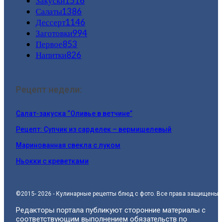
Закуски
1516
Салаты
1386
Дессерт
1146
Заготовки
994
Первое
853
Напитки
826
Рецепт недели:
Салат-закуска “Оливье в ветчине”
Рецепт: Супчик из сарделек – вермишелевый
Маринованная свекла с луком
Ньокки с креветками
©2015- 2026 - Кулинарные рецепты блюд с фото. Все права защищены.
Редакторы портала публикуют сторонние материалы с
соответствующим выполнением обязательств по