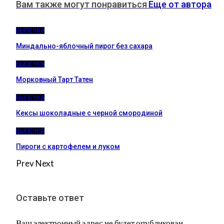
Вам также могут понравиться
Еще от автора
ВЫПЕЧКА
Миндально-яблочный пирог без сахара
ВЫПЕЧКА
Морковный Тарт Татен
ВЫПЕЧКА
Кексы шоколадные с черной смородиной
ВЫПЕЧКА
Пироги c картофелем и луком
Prev
Next
Оставьте ответ
Ваш электронный адрес не будет опубликован.