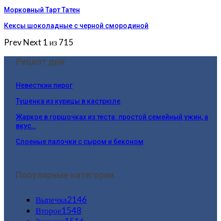
Морковный Тарт Татен
Кексы шоколадные с черной смородиной
Prev
Next
1 из 715
Рецепт дня:
Невесткин пирог
Тушенка из курицы в кастрюле
Жаркое в горшочках из теста: простой семейный ужин, а
вкус…
Слоеные палочки с сыром и беконом
Популярные категории
Выпечка
2146
Второе
1548