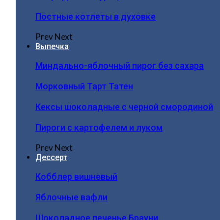
Постные котлеты в духовке
Prev
Next
Выпечка
Миндально-яблочный пирог без сахара
Морковный Тарт Татен
Кексы шоколадные с черной смородиной
Пироги c картофелем и луком
Prev
Next
Дессерт
Кобблер вишневый
Яблочные вафли
Шоколадное печенье Брауни