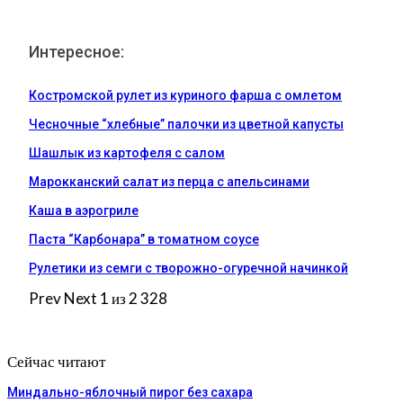
Интересное:
Костромской рулет из куриного фарша с омлетом
Чесночные “хлебные” палочки из цветной капусты
Шашлык из картофеля с салом
Марокканский салат из перца с апельсинами
Каша в аэрогриле
Паста “Карбонара” в томатном соусе
Рулетики из семги с творожно-огуречной начинкой
Prev
Next
1 из 2 328
Сейчас читают
Миндально-яблочный пирог без сахара