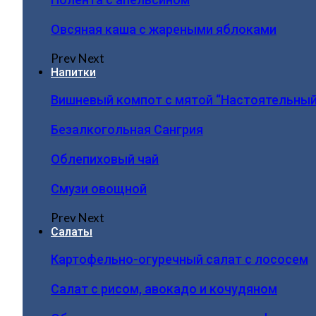
Овсяная каша с жареными яблоками
Prev
Next
Напитки
Вишневый компот с мятой “Настоятельный
Безалкогольная Сангрия
Облепиховый чай
Смузи овощной
Prev
Next
Салаты
Картофельно-огуречный салат с лососем
Салат с рисом, авокадо и кочудяном