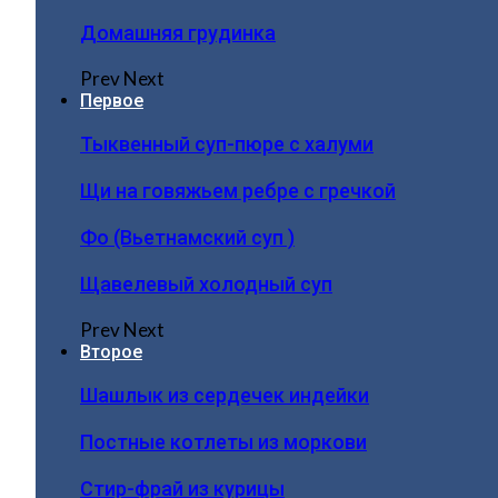
Домашняя грудинка
Prev
Next
Первое
Тыквенный суп-пюре с халуми
Щи на говяжьем ребре с гречкой
Фо (Вьетнамский суп )
Щавелевый холодный суп
Prev
Next
Второе
Шашлык из сердечек индейки
Постные котлеты из моркови
Стир-фрай из курицы