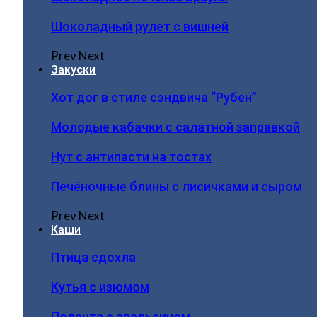
Шоколадный рулет с вишней
Prev
Next
Закуски
Хот дог в стиле сэндвича “Рубен”
Молодые кабачки с салатной заправкой
Нут с антипасти на тостах
Печёночные блины с лисичками и сыром
Prev
Next
Каши
Птица сдохла
Кутья с изюмом
Полента с апельсином