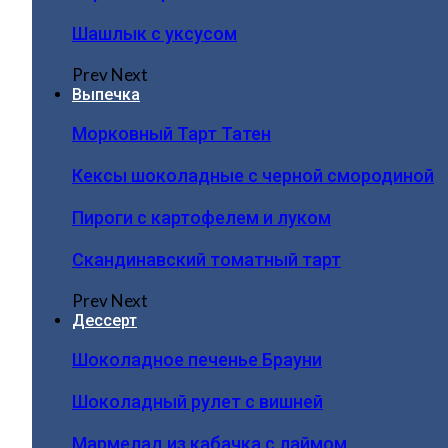
Шашлык с уксусом
Prev
Next
Выпечка
Морковный Тарт Татен
Кексы шоколадные с черной смородиной
Пироги c картофелем и луком
Скандинавский томатный тарт
Prev
Next
Дессерт
Шоколадное печенье Брауни
Шоколадный рулет с вишней
Мармелад из кабачка с лаймом