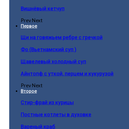
Вишнёвый кетчуп
Prev
Next
Первое
Щи на говяжьем ребре с гречкой
Фо (Вьетнамский суп )
Щавелевый холодный суп
Айнтопф с уткой, перцем и кукурузой
Prev
Next
Второе
Стир-фрай из курицы
Постные котлеты в духовке
Вареный краб