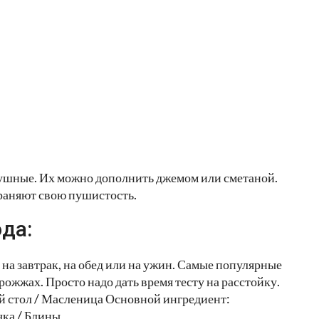
ушные. Их можно дополнить джемом или сметаной.
храняют свою пушистость.
да:
а завтрак, на обед или на ужин. Самые популярные
дрожжах. Просто надо дать время тесту на расстойку.
ый стол / Масленица Основной ингредиент:
ка / Блины