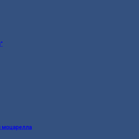
”
и моцарелла