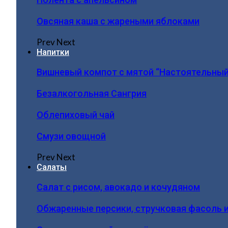
Овсяная каша с жареными яблоками
Prev
Next
Напитки
Вишневый компот с мятой “Настоятельный
Безалкогольная Сангрия
Облепиховый чай
Смузи овощной
Prev
Next
Салаты
Салат с рисом, авокадо и кочудяном
Обжаренные персики, стручковая фасоль 