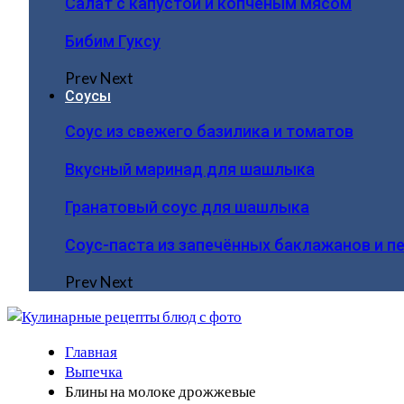
Салат с капустой и копчёным мясом
Бибим Гуксу
Prev
Next
Соусы
Соус из свежего базилика и томатов
Вкусный маринад для шашлыка
Гранатовый соус для шашлыка
Соус-паста из запечённых баклажанов и п
Prev
Next
Главная
Выпечка
Блины на молоке дрожжевые