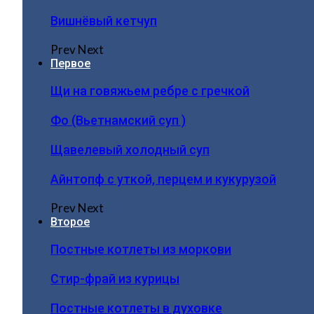
Вишнёвый кетчуп
Prev
Next
Первое
Щи на говяжьем ребре с гречкой
Фо (Вьетнамский суп )
Щавелевый холодный суп
Айнтопф с уткой, перцем и кукурузой
Prev
Next
Второе
Постные котлеты из моркови
Стир-фрай из курицы
Постные котлеты в духовке