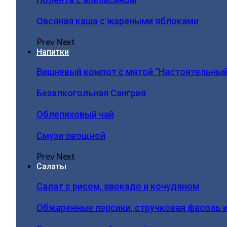
Овсяная каша с жареными яблоками
Prev
Next
Напитки
Вишневый компот с мятой “Настоятельный
Безалкогольная Сангрия
Облепиховый чай
Смузи овощной
Prev
Next
Салаты
Салат с рисом, авокадо и кочудяном
Обжаренные персики, стручковая фасоль 