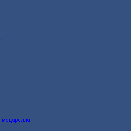
”
и моцарелла