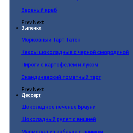
Вареный краб
Prev
Next
Выпечка
Морковный Тарт Татен
Кексы шоколадные с черной смородиной
Пироги c картофелем и луком
Скандинавский томатный тарт
Prev
Next
Дессерт
Шоколадное печенье Брауни
Шоколадный рулет с вишней
Мармелад из кабачка с лаймом