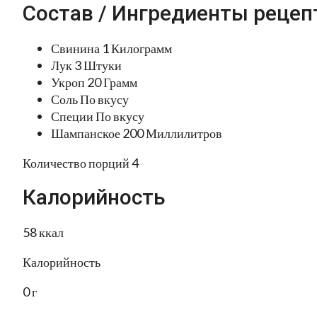
Состав / Ингредиенты рецеп
Свинина 1 Килограмм
Лук 3 Штуки
Укроп 20 Грамм
Соль По вкусу
Специи По вкусу
Шампанское 200 Миллилитров
Количество порций 4
Калорийность
58 ккал
Калорийность
0 г