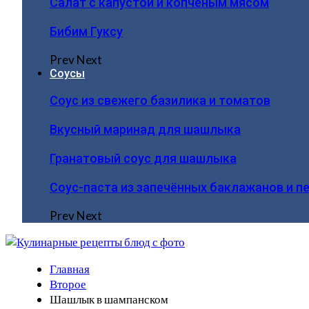
Салат с капустой и копчёным мясом
Бибим Гуксу
Prev
Next
Соусы
Соус из свежего базилика и томатов
Вкусный маринад для шашлыка
Гранатовый соус для шашлыка
Соус-паста из запечённых баклажанов и п
Prev
Next
Главная
Второе
Шашлык в шампанском