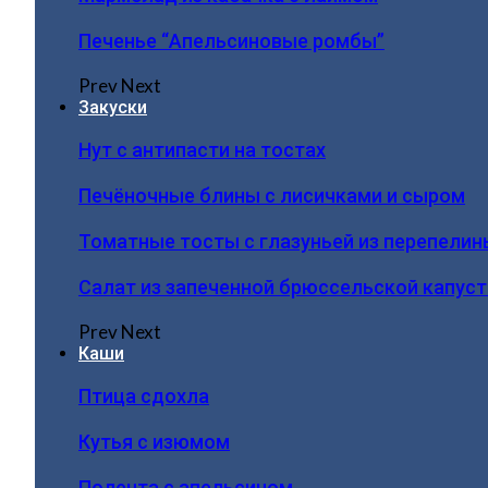
Печенье “Апельсиновые ромбы”
Prev
Next
Закуски
Нут с антипасти на тостах
Печёночные блины с лисичками и сыром
Томатные тосты с глазуньей из перепелин
Салат из запеченной брюссельской капус
Prev
Next
Каши
Птица сдохла
Кутья с изюмом
Полента с апельсином