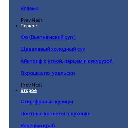
Яглама
Prev
Next
Первое
Фо (Вьетнамский суп )
Щавелевый холодный суп
Айнтопф с уткой, перцем и кукурузой
Окрошка по-уральски
Prev
Next
Второе
Стир-фрай из курицы
Постные котлеты в духовке
Вареный краб