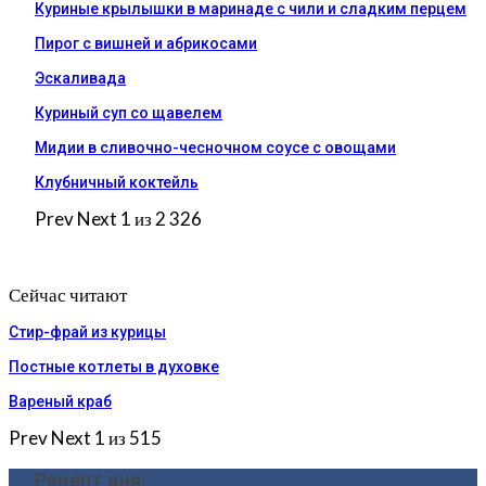
Куриные крылышки в маринаде с чили и сладким перцем
Пирог с вишней и абрикосами
Эскаливада
Куриный суп со щавелем
Мидии в сливочно-чесночном соусе с овощами
Клубничный коктейль
Prev
Next
1 из 2 326
Сейчас читают
Стир-фрай из курицы
Постные котлеты в духовке
Вареный краб
Prev
Next
1 из 515
Рецепт дня: