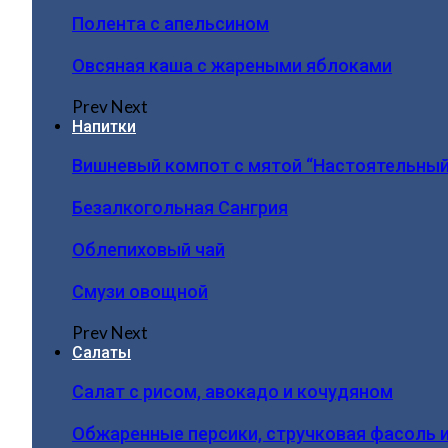
Полента с апельсином
Овсяная каша с жареными яблоками
Prev
Next
Напитки
Вишневый компот с мятой “Настоятельный
Безалкогольная Сангрия
Облепиховый чай
Смузи овощной
Prev
Next
Салаты
Салат с рисом, авокадо и кочудяном
Обжаренные персики, стручковая фасоль 