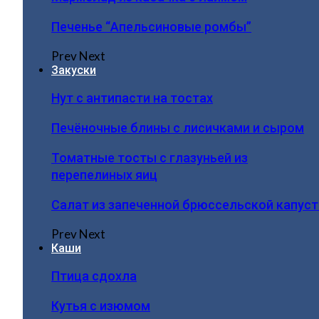
Печенье “Апельсиновые ромбы”
Prev
Next
Закуски
Нут с антипасти на тостах
Печёночные блины с лисичками и сыром
Томатные тосты с глазуньей из
перепелиных яиц
Салат из запеченной брюссельской капус
Prev
Next
Каши
Птица сдохла
Кутья с изюмом