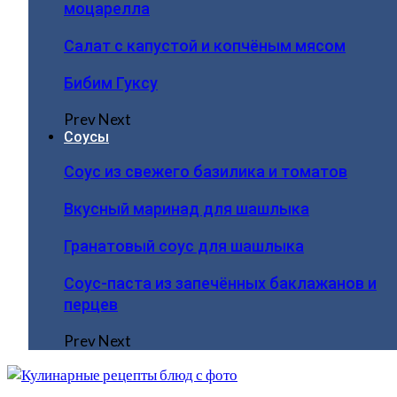
моцарелла
Салат с капустой и копчёным мясом
Бибим Гуксу
Prev
Next
Соусы
Соус из свежего базилика и томатов
Вкусный маринад для шашлыка
Гранатовый соус для шашлыка
Соус-паста из запечённых баклажанов и
перцев
Prev
Next