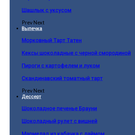
Шашлык с уксусом
Prev
Next
Выпечка
Морковный Тарт Татен
Кексы шоколадные с черной смородиной
Пироги c картофелем и луком
Скандинавский томатный тарт
Prev
Next
Дессерт
Шоколадное печенье Брауни
Шоколадный рулет с вишней
Мармелад из кабачка с лаймом