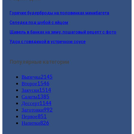
Горячие будерброды на половинках минибагета
Селедка под шубой с яйцом
Щавель в банках на зиму, пошаговый рецепт с фото
Удон с говядиной в устричном соусе
Популярные категории
Выпечка
2145
Второе
1546
Закуски
1514
Салаты
1385
Дессерт
1144
Заготовки
992
Первое
851
Напитки
826