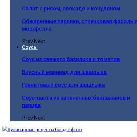
Салат с рисом, авокадо и кочудяном
Обжаренные персики, стручковая фасоль 
моцарелла
Prev
Next
Соусы
Соус из свежего базилика и томатов
Вкусный маринад для шашлыка
Гранатовый соус для шашлыка
Соус-паста из запечённых баклажанов и
перцев
Prev
Next