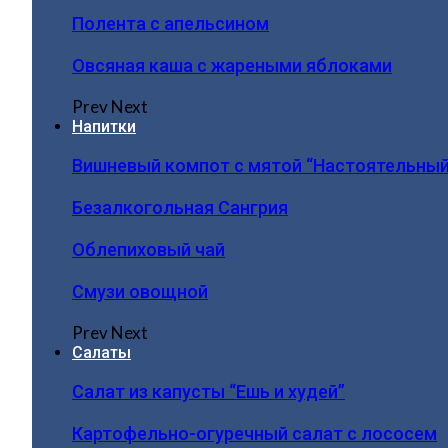
Полента с апельсином
Овсяная каша с жареными яблоками
Prev
Next
Напитки
Вишневый компот с мятой “Настоятельный
Безалкогольная Сангрия
Облепиховый чай
Смузи овощной
Prev
Next
Салаты
Салат из капусты “Ешь и худей”
Картофельно-огуречный салат с лососем