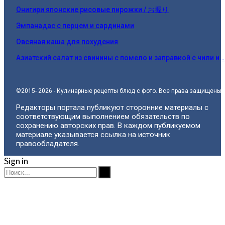
Онигири японские рисовые пирожки / お握り
Эмпанадас с перцем и сардинами
Овсяная каша для похудения
Азиатский салат из свинины с помело и заправкой с чили и…
©2015- 2026 - Кулинарные рецепты блюд с фото. Все права защищены.
Редакторы портала публикуют сторонние материалы с
соответствующим выполнением обязательств по
сохранению авторских прав. В каждом публикуемом
материале указывается ссылка на источник
правообладателя.
Sign in