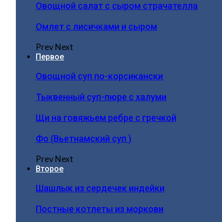
Овощной салат с сыром страчателла
Омлет с лисичками и сыром
Prev
Next
Первое
Овощной суп по-корсикански
Тыквенный суп-пюре с халуми
Щи на говяжьем ребре с гречкой
Фо (Вьетнамский суп )
Prev
Next
Второе
Шашлык из сердечек индейки
Постные котлеты из моркови