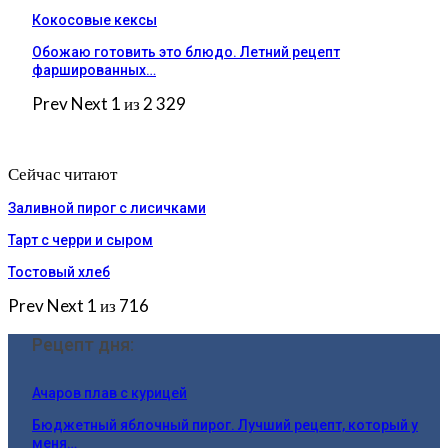
Кокосовые кексы
Обожаю готовить это блюдо. Летний рецепт
фаршированных…
Prev
Next
1 из 2 329
Сейчас читают
Заливной пирог с лисичками
Тарт с черри и сыром
Тостовый хлеб
Prev
Next
1 из 716
Рецепт дня:
Ачаров плав с курицей
Бюджетный яблочный пирог. Лучший рецепт, который у
меня…