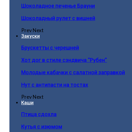
Шоколадное печенье Брауни
Шоколадный рулет с вишней
Prev
Next
Закуски
Брускетты с черешней
Хот дог в стиле сэндвича “Рубен”
Молодые кабачки с салатной заправкой
Нут с антипасти на тостах
Prev
Next
Каши
Птица сдохла
Кутья с изюмом