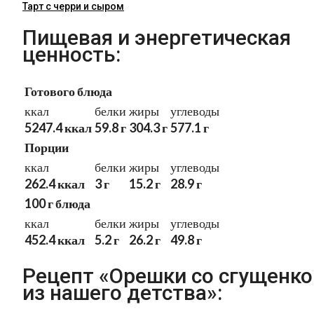
Тарт с черри и сыром
Пищевая и энергетическая
ценность:
Готового блюда
ккал
белки
жиры
углеводы
5247.4 ккал
59.8 г
304.3 г
577.1 г
Порции
ккал
белки
жиры
углеводы
262.4 ккал
3 г
15.2 г
28.9 г
100 г блюда
ккал
белки
жиры
углеводы
452.4 ккал
5.2 г
26.2 г
49.8 г
Рецепт «Орешки со сгущенко
из нашего детства»: