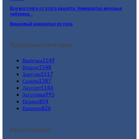
Все восторге от этого рецепта. Невероятно вкусные
чебуреки…
Вишневый мармелад из сока
Популярные категории
Выпечка
2149
Второе
1548
Закуски
1517
Салаты
1387
Дессерт
1146
Заготовки
995
Первое
854
Напитки
826
Рецепт недели: