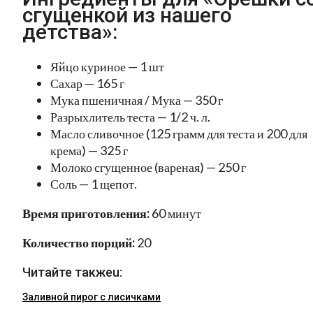
сгущенкой из нашего
детства»:
Яйцо куриное — 1 шт
Сахар — 165 г
Мука пшеничная / Мука — 350 г
Разрыхлитель теста — 1/2 ч. л.
Масло сливочное (125 грамм для теста и 200 для
крема) — 325 г
Молоко сгущенное (вареная) — 250 г
Соль — 1 щепот.
Время приготовления:
60 минут
Количество порций:
20
Читайте такжеu:
Заливной пирог с лисичками