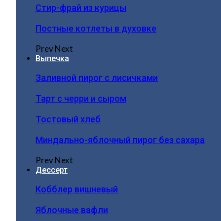
Стир-фрай из курицы
Постные котлеты в духовке
Prev
Next
Выпечка
Заливной пирог с лисичками
Тарт с черри и сыром
Тостовый хлеб
Миндально-яблочный пирог без сахара
Prev
Next
Дессерт
Кобблер вишневый
Яблочные вафли