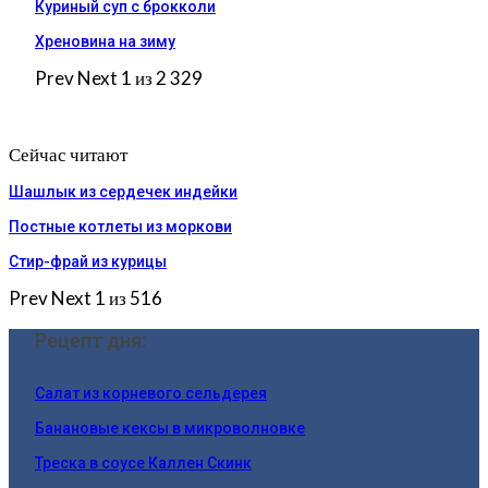
Куриный суп с брокколи
Хреновина на зиму
Prev
Next
1 из 2 329
Сейчас читают
Шашлык из сердечек индейки
Постные котлеты из моркови
Стир-фрай из курицы
Prev
Next
1 из 516
Рецепт дня:
Салат из корневого сельдерея
Банановые кексы в микроволновке
Треска в соусе Каллен Скинк