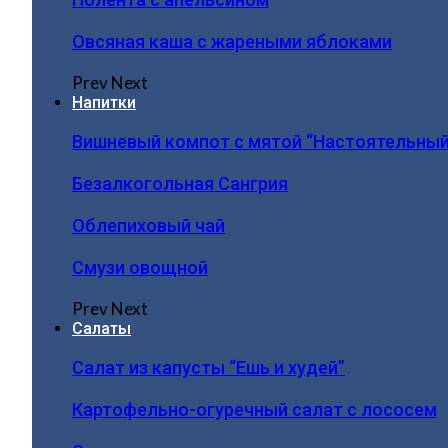
Овсяная каша с жареными яблоками
Prev
Next
Напитки
Вишневый компот с мятой “Настоятельный
Безалкогольная Сангрия
Облепиховый чай
Смузи овощной
Prev
Next
Салаты
Салат из капусты “Ешь и худей”
Картофельно-огуречный салат с лососем