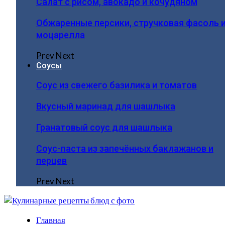
Салат с рисом, авокадо и кочудяном
Обжаренные персики, стручковая фасоль 
моцарелла
Prev
Next
Соусы
Соус из свежего базилика и томатов
Вкусный маринад для шашлыка
Гранатовый соус для шашлыка
Соус-паста из запечённых баклажанов и
перцев
Prev
Next
Главная