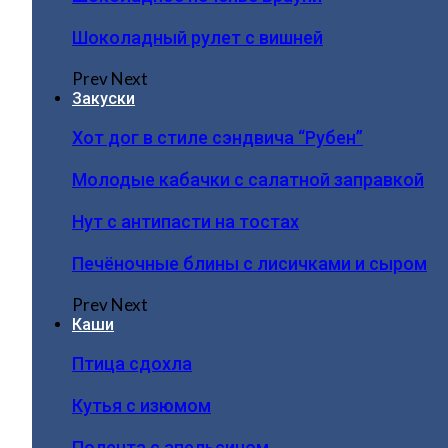
Шоколадный рулет с вишней
Prev
Next
Закуски
Хот дог в стиле сэндвича “Рубен”
Молодые кабачки с салатной заправкой
Нут с антипасти на тостах
Печёночные блины с лисичками и сыром
Prev
Next
Каши
Птица сдохла
Кутья с изюмом
Полента с апельсином