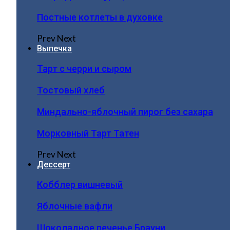
Постные котлеты в духовке
Prev
Next
Выпечка
Тарт с черри и сыром
Тостовый хлеб
Миндально-яблочный пирог без сахара
Морковный Тарт Татен
Prev
Next
Дессерт
Кобблер вишневый
Яблочные вафли
Шоколадное печенье Брауни