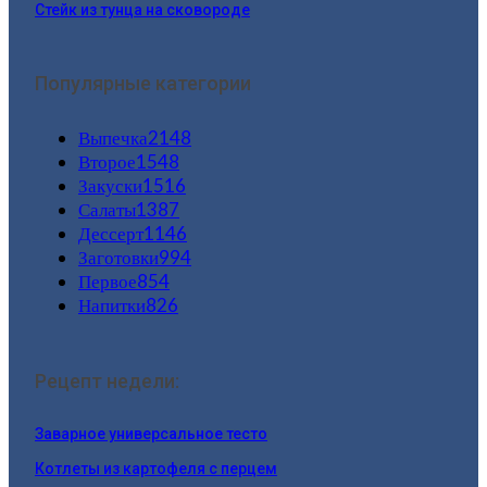
Стейк из тунца на сковороде
Популярные категории
Выпечка
2148
Второе
1548
Закуски
1516
Салаты
1387
Дессерт
1146
Заготовки
994
Первое
854
Напитки
826
Рецепт недели:
Заварное универсальное тесто
Котлеты из картофеля с перцем