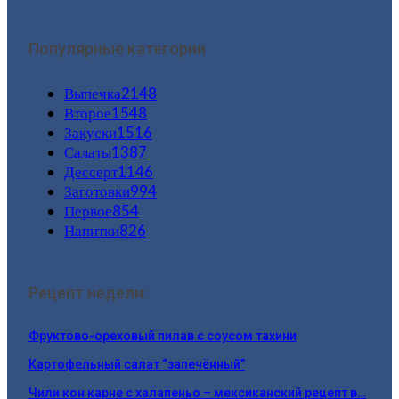
Популярные категории
Выпечка
2148
Второе
1548
Закуски
1516
Салаты
1387
Дессерт
1146
Заготовки
994
Первое
854
Напитки
826
Рецепт недели:
Фруктово-ореховый пилав с соусом тахини
Картофельный салат “запечённый”
Чили кон карне с халапеньо – мексиканский рецепт в…