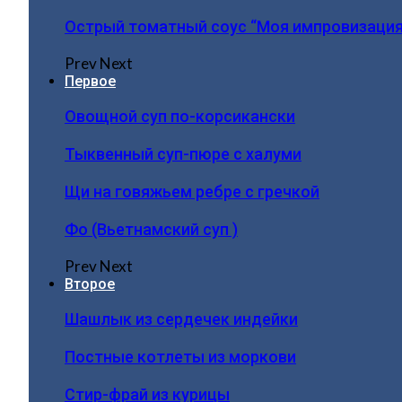
Острый томатный соус “Моя импровизация
Prev
Next
Первое
Овощной суп по-корсикански
Тыквенный суп-пюре с халуми
Щи на говяжьем ребре с гречкой
Фо (Вьетнамский суп )
Prev
Next
Второе
Шашлык из сердечек индейки
Постные котлеты из моркови
Стир-фрай из курицы