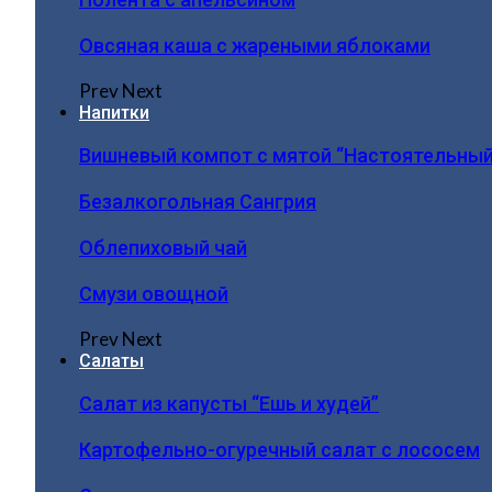
Овсяная каша с жареными яблоками
Prev
Next
Напитки
Вишневый компот с мятой “Настоятельный
Безалкогольная Сангрия
Облепиховый чай
Смузи овощной
Prev
Next
Салаты
Салат из капусты “Ешь и худей”
Картофельно-огуречный салат с лососем