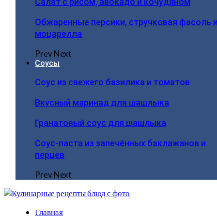
Салат с рисом, авокадо и кочудяном
Обжаренные персики, стручковая фасоль 
моцарелла
Prev
Next
Соусы
Соус из свежего базилика и томатов
Вкусный маринад для шашлыка
Гранатовый соус для шашлыка
Соус-паста из запечённых баклажанов и
перцев
Prev
Next
Главная