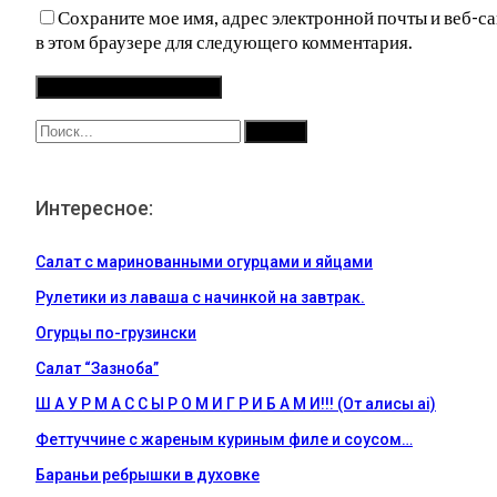
Сохраните мое имя, адрес электронной почты и веб-са
в этом браузере для следующего комментария.
Интересное:
Салат с маринованными огурцами и яйцами
Рулетики из лаваша с начинкой на завтрак.
Огурцы по-грузински
Салат “Зазноба”
Ш А У Р М А С С Ы Р О М И Г Р И Б А М И!!! (От алисы ai)
Феттуччине с жареным куриным филе и соусом…
Бараньи ребрышки в духовке