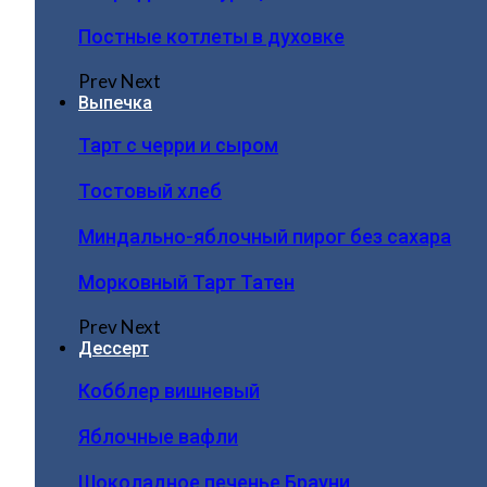
Постные котлеты в духовке
Prev
Next
Выпечка
Тарт с черри и сыром
Тостовый хлеб
Миндально-яблочный пирог без сахара
Морковный Тарт Татен
Prev
Next
Дессерт
Кобблер вишневый
Яблочные вафли
Шоколадное печенье Брауни