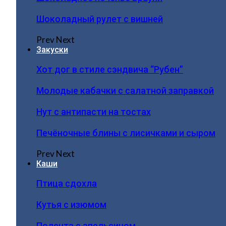
Шоколадный рулет с вишней
Prev
Next
Закуски
Хот дог в стиле сэндвича “Рубен”
Молодые кабачки с салатной заправкой
Нут с антипасти на тостах
Печёночные блины с лисичками и сыром
Prev
Next
Каши
Птица сдохла
Кутья с изюмом
Полента с апельсином