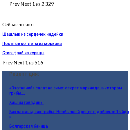
Prev
Next
1 из 2 329
Сейчас читают
Шашлык из сердечек индейки
Постные котлеты из моркови
Стир-фрай из курицы
Prev
Next
1 из 516
Рецепт дня:
«Охотничий» салат на зиму: секрет маринада, в котором
грибы,…
Хаш из говядины
Баклажаны, как грибы. Необычный рецепт: добавьте 1 яйцо
и…
Болгарская баница