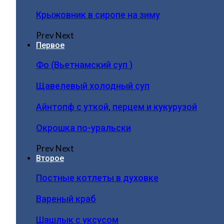
Крыжовник в сиропе на зиму
Prev
Next
Первое
Фо (Вьетнамский суп )
Щавелевый холодный суп
Айнтопф с уткой, перцем и кукурузой
Окрошка по-уральски
Prev
Next
Второе
Постные котлеты в духовке
Вареный краб
Шашлык с уксусом