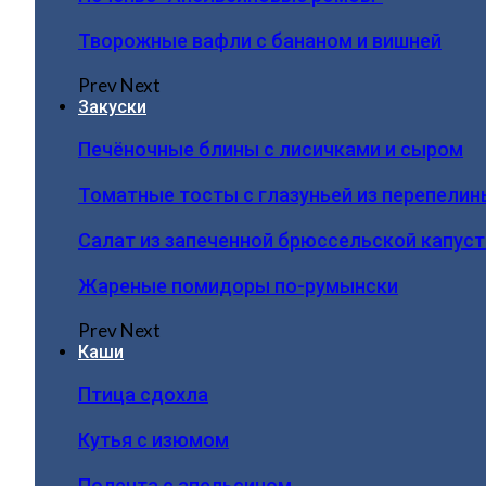
Творожные вафли с бананом и вишней
Prev
Next
Закуски
Печёночные блины с лисичками и сыром
Томатные тосты с глазуньей из перепелин
Салат из запеченной брюссельской капус
Жареные помидоры по-румынски
Prev
Next
Каши
Птица сдохла
Кутья с изюмом
Полента с апельсином