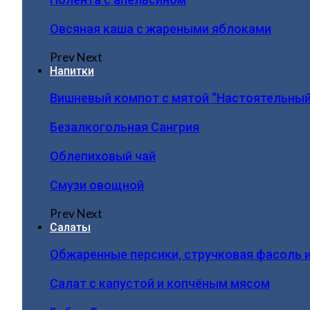
Овсяная каша с жареными яблоками
Prev
Next
Напитки
Вишневый компот с мятой “Настоятельный
Безалкогольная Сангрия
Облепиховый чай
Смузи овощной
Prev
Next
Салаты
Обжаренные персики, стручковая фасоль 
Салат с капустой и копчёным мясом