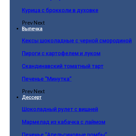
Курица с брокколи в духовке
Prev
Next
Выпечка
Кексы шоколадные с черной смородиной
Пироги c картофелем и луком
Скандинавский томатный тарт
Печенье “Минутка”
Prev
Next
Дессерт
Шоколадный рулет с вишней
Мармелад из кабачка с лаймом
Печенье “Апельсиновые ромбы”