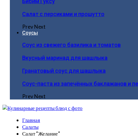
Бибим Гуксу
Салат с персиками и прошутто
Prev
Next
Соусы
Соус из свежего базилика и томатов
Вкусный маринад для шашлыка
Гранатовый соус для шашлыка
Соус-паста из запечённых баклажанов и п
Prev
Next
Главная
Салаты
Салат “Желание”