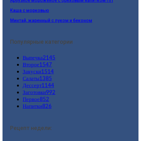
Арбузное мороженое с ореховым напитком ПП
Каша с морковью
Минтай, жаренный с луком и беконом
Популярные категории
Выпечка
2145
Второе
1547
Закуски
1514
Салаты
1385
Дессерт
1144
Заготовки
992
Первое
852
Напитки
826
Рецепт недели: