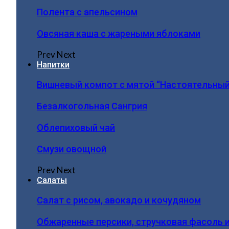
Полента с апельсином
Овсяная каша с жареными яблоками
Prev
Next
Напитки
Вишневый компот с мятой “Настоятельный
Безалкогольная Сангрия
Облепиховый чай
Смузи овощной
Prev
Next
Салаты
Салат с рисом, авокадо и кочудяном
Обжаренные персики, стручковая фасоль 