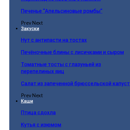
Печенье “Апельсиновые ромбы”
Prev
Next
Закуски
Нут с антипасти на тостах
Печёночные блины с лисичками и сыром
Томатные тосты с глазуньей из
перепелиных яиц
Салат из запеченной брюссельской капус
Prev
Next
Каши
Птица сдохла
Кутья с изюмом