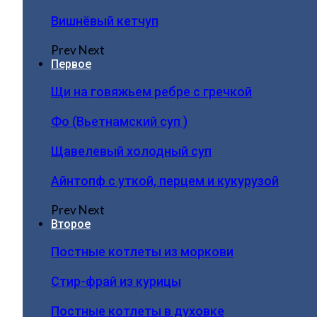
Вишнёвый кетчуп
Prev
Next
Первое
Щи на говяжьем ребре с гречкой
Фо (Вьетнамский суп )
Щавелевый холодный суп
Айнтопф с уткой, перцем и кукурузой
Prev
Next
Второе
Постные котлеты из моркови
Стир-фрай из курицы
Постные котлеты в духовке