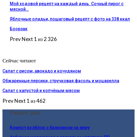
Мой ходовой рецепт на каждый день. Сочный пирог с
мясной…
Яблочные оладьи, пошаговый рецепт с фото на 338 ккал
Боорзак
Prev
Next
1 из 2 326
Сейчас читают
Салат с рисом, авокадо и кочудяном
Обжаренные персики, стручковая фасоль и моцарелла
Салат с капустой и копчёным мясом
Prev
Next
1 из 462
Рецепт дня:
Компот из яблок с базиликом на зиму