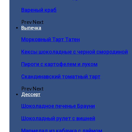
Вареный краб
Prev
Next
Выпечка
Морковный Тарт Татен
Кексы шоколадные с черной смородиной
Пироги c картофелем и луком
Скандинавский томатный тарт
Prev
Next
Дессерт
Шоколадное печенье Брауни
Шоколадный рулет с вишней
Мармелад из кабачка с лаймом