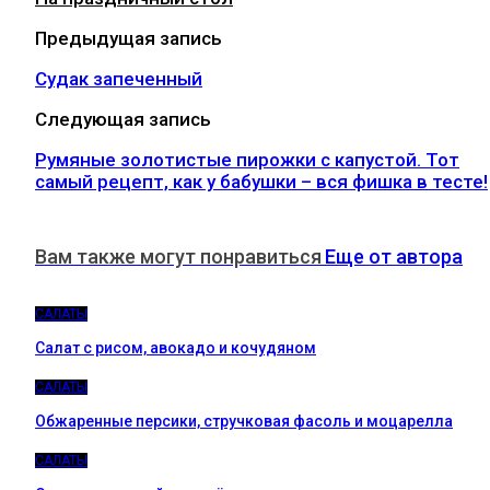
Предыдущая запись
Судак запеченный
Следующая запись
Румяные золотистые пирожки с капустой. Тот
самый рецепт, как у бабушки – вся фишка в тесте!
Вам также могут понравиться
Еще от автора
САЛАТЫ
Салат с рисом, авокадо и кочудяном
САЛАТЫ
Обжаренные персики, стручковая фасоль и моцарелла
САЛАТЫ