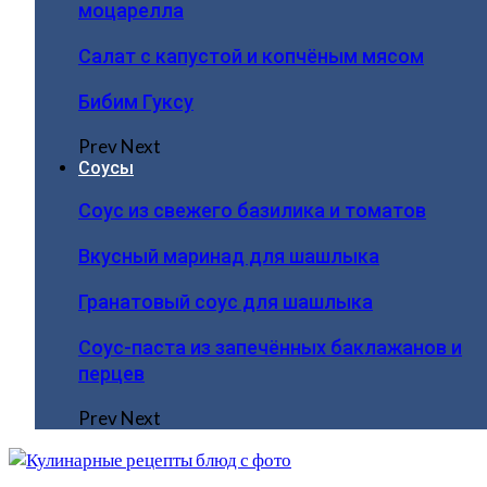
моцарелла
Салат с капустой и копчёным мясом
Бибим Гуксу
Prev
Next
Соусы
Соус из свежего базилика и томатов
Вкусный маринад для шашлыка
Гранатовый соус для шашлыка
Соус-паста из запечённых баклажанов и
перцев
Prev
Next