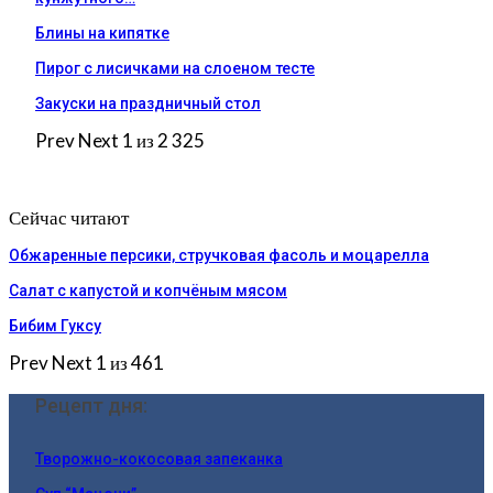
Блины на кипятке
Пирог с лисичками на слоеном тесте
Закуски на праздничный стол
Prev
Next
1 из 2 325
Сейчас читают
Обжаренные персики, стручковая фасоль и моцарелла
Салат с капустой и копчёным мясом
Бибим Гуксу
Prev
Next
1 из 461
Рецепт дня:
Творожно-кокосовая запеканка