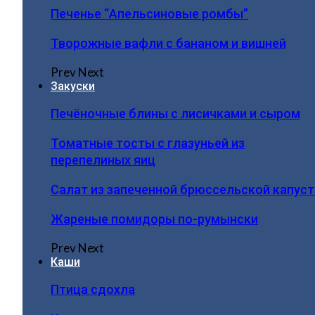
Печенье “Апельсиновые ромбы”
Творожные вафли с бананом и вишней
Prev
Next
Закуски
Печёночные блины с лисичками и сыром
Томатные тосты с глазуньей из
перепелиных яиц
Салат из запеченной брюссельской капус
Жареные помидоры по-румынски
Prev
Next
Каши
Птица сдохла