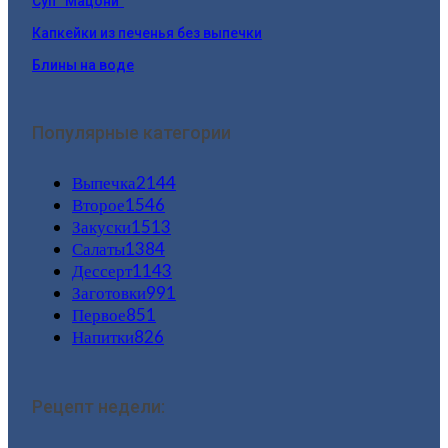
Суп “Мацони”
Капкейки из печенья без выпечки
Блины на воде
Популярные категории
Выпечка
2144
Второе
1546
Закуски
1513
Салаты
1384
Дессерт
1143
Заготовки
991
Первое
851
Напитки
826
Рецепт недели: