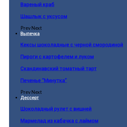
Вареный краб
Шашлык с уксусом
Prev
Next
Выпечка
Кексы шоколадные с черной смородиной
Пироги c картофелем и луком
Скандинавский томатный тарт
Печенье “Минутка”
Prev
Next
Дессерт
Шоколадный рулет с вишней
Мармелад из кабачка с лаймом