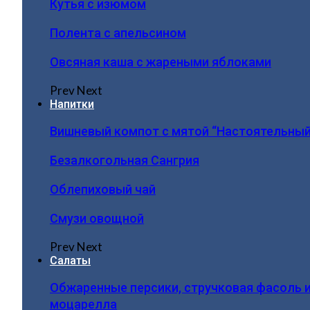
Кутья с изюмом
Полента с апельсином
Овсяная каша с жареными яблоками
Prev
Next
Напитки
Вишневый компот с мятой “Настоятельный
Безалкогольная Сангрия
Облепиховый чай
Смузи овощной
Prev
Next
Салаты
Обжаренные персики, стручковая фасоль 
моцарелла