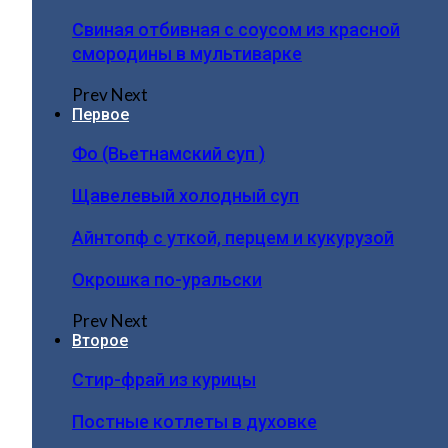
Свиная отбивная с соусом из красной
смородины в мультиварке
Prev
Next
Первое
Фо (Вьетнамский суп )
Щавелевый холодный суп
Айнтопф с уткой, перцем и кукурузой
Окрошка по-уральски
Prev
Next
Второе
Стир-фрай из курицы
Постные котлеты в духовке