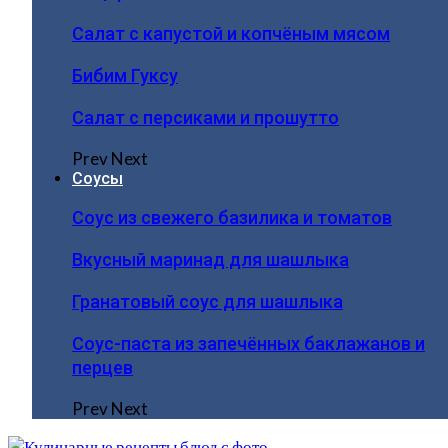
Салат с капустой и копчёным мясом
Бибим Гуксу
Салат с персиками и прошутто
Prev
Next
Соусы
Соус из свежего базилика и томатов
Вкусный маринад для шашлыка
Гранатовый соус для шашлыка
Соус-паста из запечённых баклажанов и
перцев
Prev
Next