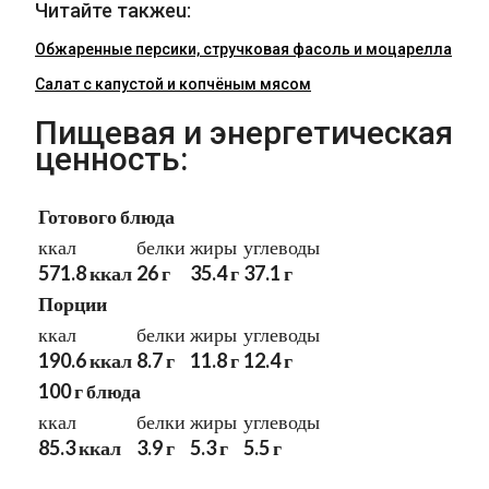
Читайте такжеu:
Обжаренные персики, стручковая фасоль и моцарелла
Салат с капустой и копчёным мясом
Пищевая и энергетическая
ценность:
Готового блюда
ккал
белки
жиры
углеводы
571.8 ккал
26 г
35.4 г
37.1 г
Порции
ккал
белки
жиры
углеводы
190.6 ккал
8.7 г
11.8 г
12.4 г
100 г блюда
ккал
белки
жиры
углеводы
85.3 ккал
3.9 г
5.3 г
5.5 г