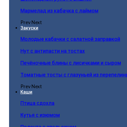
Мармелад из кабачка с лаймом
Prev
Next
Закуски
Молодые кабачки с салатной заправкой
Нут с антипасти на тостах
Печёночные блины с лисичками и сыром
Томатные тосты с глазуньей из перепелин
Prev
Next
Каши
Птица сдохла
Кутья с изюмом
Полента с апельсином