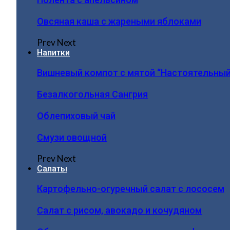
Овсяная каша с жареными яблоками
Prev
Next
Напитки
Вишневый компот с мятой “Настоятельный
Безалкогольная Сангрия
Облепиховый чай
Смузи овощной
Prev
Next
Салаты
Картофельно-огуречный салат с лососем
Салат с рисом, авокадо и кочудяном