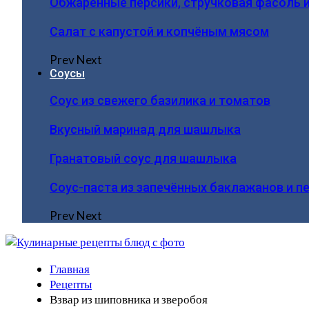
Обжаренные персики, стручковая фасоль 
Салат с капустой и копчёным мясом
Prev
Next
Соусы
Соус из свежего базилика и томатов
Вкусный маринад для шашлыка
Гранатовый соус для шашлыка
Соус-паста из запечённых баклажанов и п
Prev
Next
Главная
Рецепты
Взвар из шиповника и зверобоя