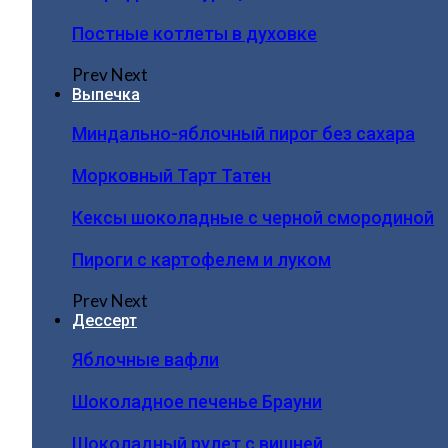
Постные котлеты в духовке
Prev
Next
Выпечка
Миндально-яблочный пирог без сахара
Морковный Тарт Татен
Кексы шоколадные с черной смородиной
Пироги c картофелем и луком
Prev
Next
Дессерт
Яблочные вафли
Шоколадное печенье Брауни
Шоколадный рулет с вишней