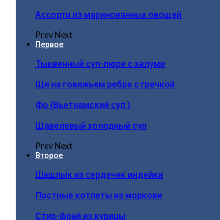
Ассорти из маринованных овощей
Prev
Next
Первое
Тыквенный суп-пюре с халуми
Щи на говяжьем ребре с гречкой
Фо (Вьетнамский суп )
Щавелевый холодный суп
Prev
Next
Второе
Шашлык из сердечек индейки
Постные котлеты из моркови
Стир-фрай из курицы