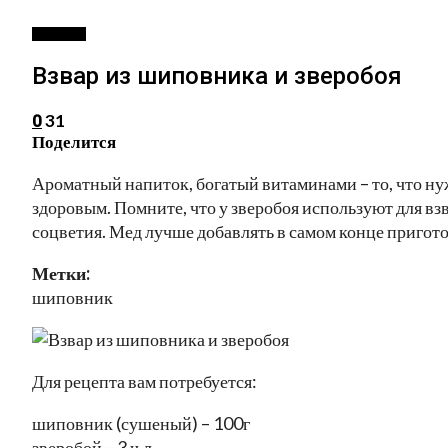
РЕЦЕПТЫ
Взвар из шиповника и зверобоя
31
0
Поделится
Ароматный напиток, богатый витаминами – то, что ну
здоровым. Помните, что у зверобоя используют для вз
соцветия. Мед лучше добавлять в самом конце пригото
Метки:
шиповник
Для рецепта вам потребуется:
шиповник (сушеный) – 100г
зверобой – 3 ч.л.