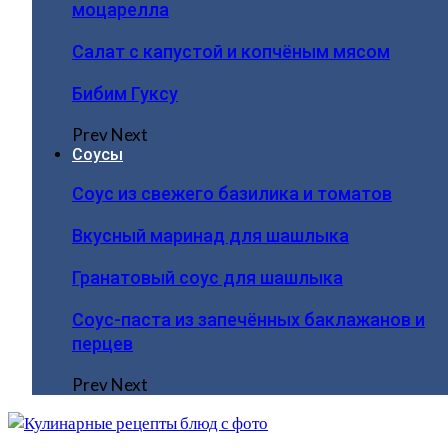
моцарелла
Салат с капустой и копчёным мясом
Бибим Гуксу
Prev
Next
Соусы
Соус из свежего базилика и томатов
Вкусный маринад для шашлыка
Гранатовый соус для шашлыка
Соус-паста из запечённых баклажанов и
перцев
Prev
Next