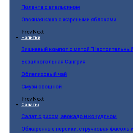
Полента с апельсином
Овсяная каша с жареными яблоками
Prev
Next
Напитки
Вишневый компот с мятой “Настоятельный
Безалкогольная Сангрия
Облепиховый чай
Смузи овощной
Prev
Next
Салаты
Салат с рисом, авокадо и кочудяном
Обжаренные персики, стручковая фасоль 