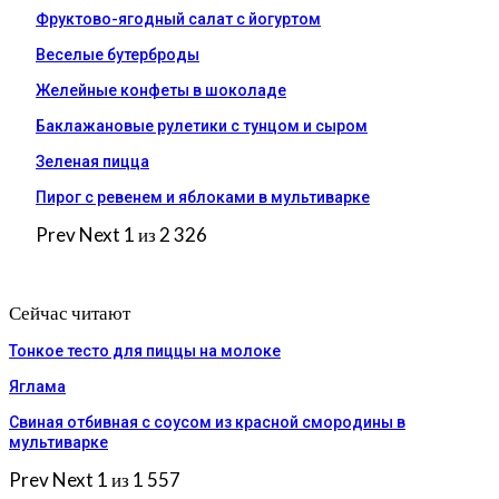
Фруктово-ягодный салат с йогуртом
Веселые бутерброды
Желейные конфеты в шоколаде
Баклажановые рулетики с тунцом и сыром
Зеленая пицца
Пирог с ревенем и яблоками в мультиварке
Prev
Next
1 из 2 326
Сейчас читают
Тонкое тесто для пиццы на молоке
Яглама
Свиная отбивная с соусом из красной смородины в
мультиварке
Prev
Next
1 из 1 557