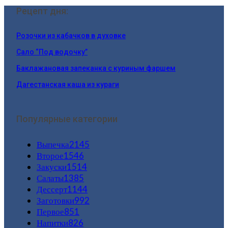
Рецепт дня:
Розочки из кабачков в духовке
Сало “Под водочку”
Баклажановая запеканка с куриным фаршем
Дагестанская каша из кураги
Популярные категории
Выпечка
2145
Второе
1546
Закуски
1514
Салаты
1385
Дессерт
1144
Заготовки
992
Первое
851
Напитки
826