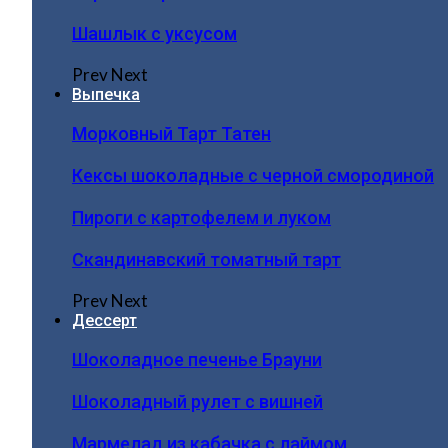
Шашлык с уксусом
Prev
Next
Выпечка
Морковный Тарт Татен
Кексы шоколадные с черной смородиной
Пироги c картофелем и луком
Скандинавский томатный тарт
Prev
Next
Дессерт
Шоколадное печенье Брауни
Шоколадный рулет с вишней
Мармелад из кабачка с лаймом