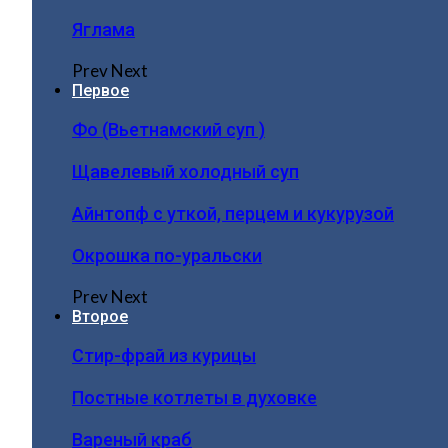
Яглама
Prev
Next
Первое
Фо (Вьетнамский суп )
Щавелевый холодный суп
Айнтопф с уткой, перцем и кукурузой
Окрошка по-уральски
Prev
Next
Второе
Стир-фрай из курицы
Постные котлеты в духовке
Вареный краб