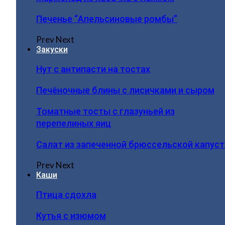
Печенье “Апельсиновые ромбы”
Prev
Next
Закуски
Нут с антипасти на тостах
Печёночные блины с лисичками и сыром
Томатные тосты с глазуньей из
перепелиных яиц
Салат из запеченной брюссельской капус
Prev
Next
Каши
Птица сдохла
Кутья с изюмом