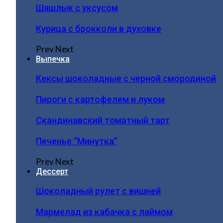
Шашлык с уксусом
Курица с брокколи в духовке
Prev
Next
Выпечка
Кексы шоколадные с черной смородиной
Пироги c картофелем и луком
Скандинавский томатный тарт
Печенье “Минутка”
Prev
Next
Дессерт
Шоколадный рулет с вишней
Мармелад из кабачка с лаймом