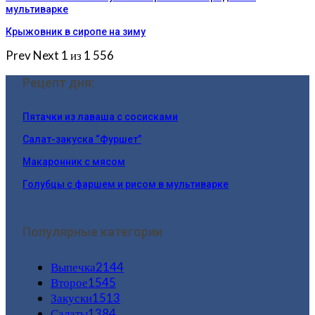
мультиварке
Крыжовник в сиропе на зиму
Prev
Next
1 из 1 556
Рецепт дня:
Пятачки из лаваша с сосисками
Салат-закуска “Фуршет”
Макаронник с мясом
Голубцы с фаршем и рисом в мультиварке
Популярные категории
Выпечка
2144
Второе
1545
Закуски
1513
Салаты
1384