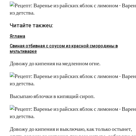
Читайте такжеu:
Яглама
Свиная отбивная с соусом из красной смородины в
мультиварке
Довожу до кипения на медленном огне.
Высыпаю яблочки в кипящий сироп.
Довожу до кипения и выключаю, как только остынет,
опять довожу до кипения, так раза четыре, добавляю с