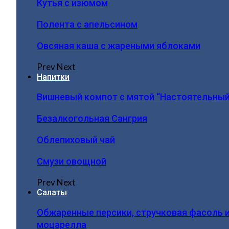
Кутья с изюмом
Полента с апельсином
Овсяная каша с жареными яблоками
Prev
Next
Напитки
Вишневый компот с мятой “Настоятельный
Безалкогольная Сангрия
Облепиховый чай
Смузи овощной
Prev
Next
Салаты
Обжаренные персики, стручковая фасоль 
моцарелла