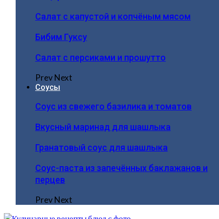
Салат с капустой и копчёным мясом
Бибим Гуксу
Салат с персиками и прошутто
Prev
Next
Соусы
Соус из свежего базилика и томатов
Вкусный маринад для шашлыка
Гранатовый соус для шашлыка
Соус-паста из запечённых баклажанов и
перцев
Prev
Next