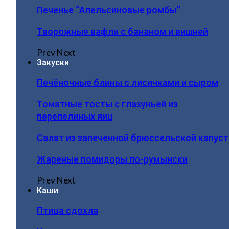
Печенье “Апельсиновые ромбы”
Творожные вафли с бананом и вишней
Prev
Next
Закуски
Печёночные блины с лисичками и сыром
Томатные тосты с глазуньей из
перепелиных яиц
Салат из запеченной брюссельской капус
Жареные помидоры по-румынски
Prev
Next
Каши
Птица сдохла