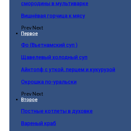
смородины в мультиварке
Вишнёвая горчица к мясу
Prev
Next
Первое
Фо (Вьетнамский суп )
Щавелевый холодный суп
Айнтопф с уткой, перцем и кукурузой
Окрошка по-уральски
Prev
Next
Второе
Постные котлеты в духовке
Вареный краб