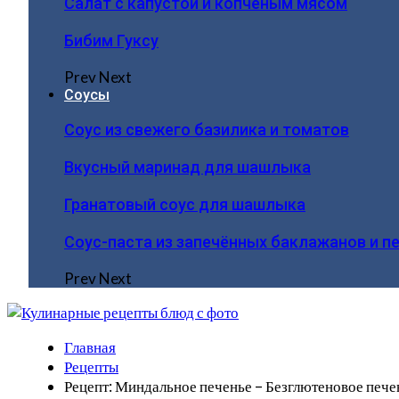
Салат с капустой и копчёным мясом
Бибим Гуксу
Prev
Next
Соусы
Соус из свежего базилика и томатов
Вкусный маринад для шашлыка
Гранатовый соус для шашлыка
Соус-паста из запечённых баклажанов и п
Prev
Next
Главная
Рецепты
Рецепт: Миндальное печенье – Безглютеновое пече