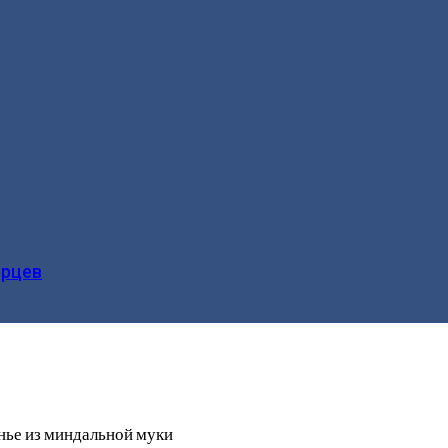
ерцев
нье из миндальной муки