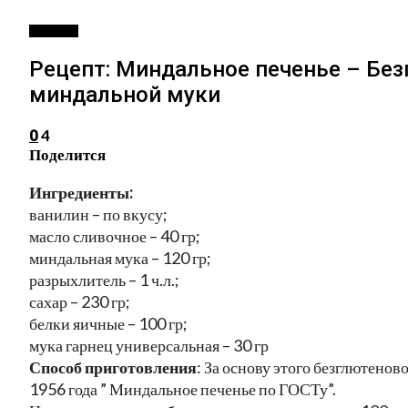
РЕЦЕПТЫ
Рецепт: Миндальное печенье – Без
миндальной муки
4
0
Поделится
Ингредиенты:
ванилин – по вкусу;
масло сливочное – 40 гр;
миндальная мука – 120 гр;
разрыхлитель – 1 ч.л.;
сахар – 230 гр;
белки яичные – 100 гр;
мука гарнец универсальная – 30 гр
Способ приготовления
: За основу этого безглютенов
1956 года ” Миндальное печенье по ГОСТу”.