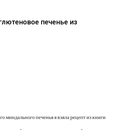
глютеновое печенье из
ого миндального печенья я взяла рецепт из книги