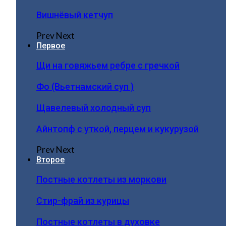
Вишнёвый кетчуп
Prev
Next
Первое
Щи на говяжьем ребре с гречкой
Фо (Вьетнамский суп )
Щавелевый холодный суп
Айнтопф с уткой, перцем и кукурузой
Prev
Next
Второе
Постные котлеты из моркови
Стир-фрай из курицы
Постные котлеты в духовке