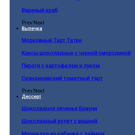
Вареный краб
Prev
Next
Выпечка
Морковный Тарт Татен
Кексы шоколадные с черной смородиной
Пироги c картофелем и луком
Скандинавский томатный тарт
Prev
Next
Дессерт
Шоколадное печенье Брауни
Шоколадный рулет с вишней
Мармелад из кабачка с лаймом