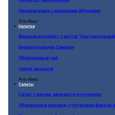
Овсяная каша с жареными яблоками
Prev
Next
Напитки
Вишневый компот с мятой “Настоятельный
Безалкогольная Сангрия
Облепиховый чай
Смузи овощной
Prev
Next
Салаты
Салат с рисом, авокадо и кочудяном
Обжаренные персики, стручковая фасоль 