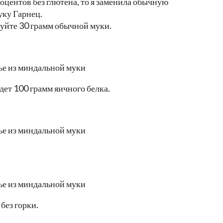
роцентов без глютена, то я заменила обычную
ку Гарнец.
уйте 30 грамм обычной муки.
дет 100 грамм яичного белка.
без горки.