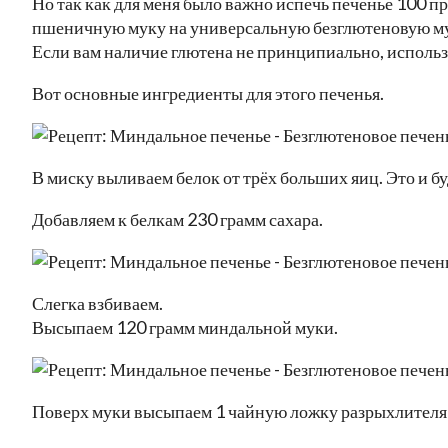
Но так как для меня было важно испечь печенье 100 п
пшеничную муку на универсальную безглютеновую му
Если вам наличие глютена не принципиально, использ
Вот основные ингредиенты для этого печенья.
В миску выливаем белок от трёх больших яиц. Это и бу
Добавляем к белкам 230 грамм сахара.
Слегка взбиваем.
Высыпаем 120 грамм миндальной муки.
Поверх муки высыпаем 1 чайную ложку разрыхлителя 