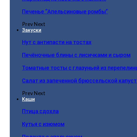
Печенье “Апельсиновые ромбы”
Prev
Next
Закуски
Нут с антипасти на тостах
Печёночные блины с лисичками и сыром
Томатные тосты с глазуньей из перепелин
Салат из запеченной брюссельской капус
Prev
Next
Каши
Птица сдохла
Кутья с изюмом
Полента с апельсином