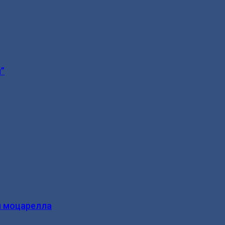
”
и моцарелла