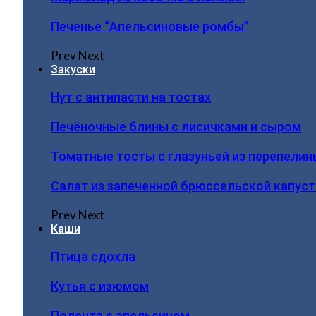
Печенье “Апельсиновые ромбы”
Prev
Next
Закуски
Нут с антипасти на тостах
Печёночные блины с лисичками и сыром
Томатные тосты с глазуньей из перепелин
Салат из запеченной брюссельской капус
Prev
Next
Каши
Птица сдохла
Кутья с изюмом
Полента с апельсином