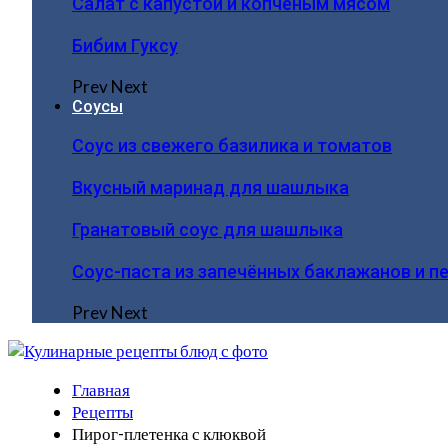
Салат с капустой и копчёным мясом
Бибим Гуксу
Prev
Next
Соусы
Соус из свежего базилика и томатов
Вкусный маринад для шашлыка
Гранатовый соус для шашлыка
Соус-паста из запечённых баклажанов и п
Prev
Next
Главная
Рецепты
Пирог-плетенка с клюквой