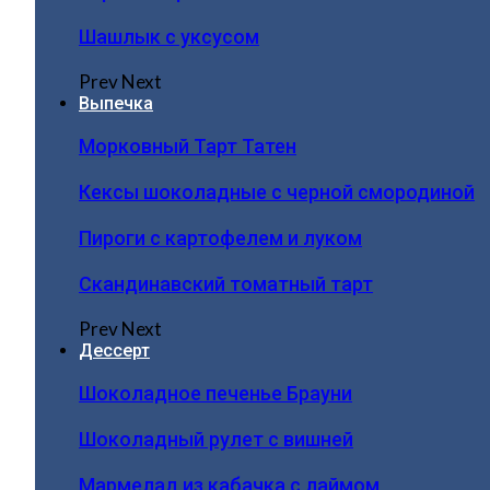
Шашлык с уксусом
Prev
Next
Выпечка
Морковный Тарт Татен
Кексы шоколадные с черной смородиной
Пироги c картофелем и луком
Скандинавский томатный тарт
Prev
Next
Дессерт
Шоколадное печенье Брауни
Шоколадный рулет с вишней
Мармелад из кабачка с лаймом