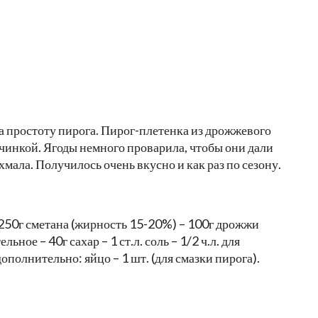
за простоту пирога. Пирог-плетенка из дрожжевого
начинкой. Ягоды немного проварила, чтобы они дали
хмала. Получилось очень вкусно и как раз по сезону.
– 250г сметана (жирность 15-20%) – 100г дрожжи
льное – 40г сахар – 1 ст.л. соль – 1/2 ч.л. для
дополнительно: яйцо – 1 шт. (для смазки пирога).