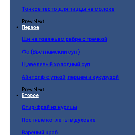
Тонкое тесто для пиццы на молоке
Prev
Next
Первое
Щи на говяжьем ребре с гречкой
Фо (Вьетнамский суп )
Щавелевый холодный суп
Айнтопф с уткой, перцем и кукурузой
Prev
Next
Второе
Стир-фрай из курицы
Постные котлеты в духовке
Вареный краб