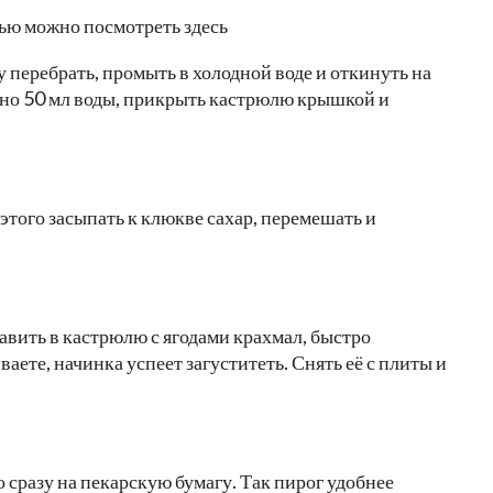
тью можно посмотреть здесь
 перебрать, промыть в холодной воде и откинуть на
рно 50 мл воды, прикрыть кастрюлю крышкой и
 этого засыпать к клюкве сахар, перемешать и
бавить в кастрюлю с ягодами крахмал, быстро
аете, начинка успеет загуститеть. Снять её с плиты и
 сразу на пекарскую бумагу. Так пирог удобнее