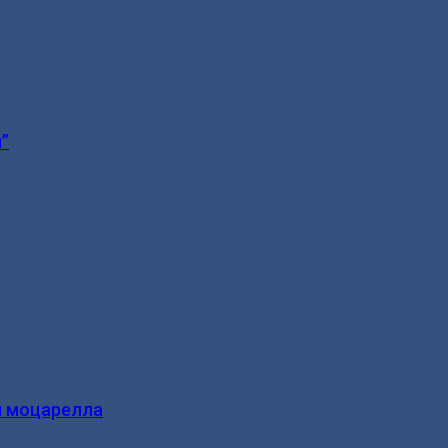
”
и моцарелла