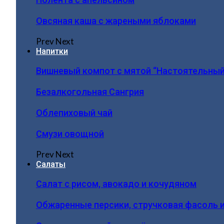
Овсяная каша с жареными яблоками
Prev
Next
Напитки
Вишневый компот с мятой “Настоятельный
Безалкогольная Сангрия
Облепиховый чай
Смузи овощной
Prev
Next
Салаты
Салат с рисом, авокадо и кочудяном
Обжаренные персики, стручковая фасоль 