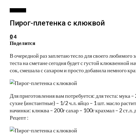
РЕЦЕПТЫ
Пирог-плетенка с клюквой
4
0
Поделится
В очередной раз заплетаю тесло для своего любимого 
теста на сметане сегодня будет с густой клюквенной 
сок, смешала с сахаром и просто добавила немного кра
Для приготовления вам потребуется: для теста: мука 
сухие (инстантные) – 1/2 ч.л. яйцо – 1 шт. масло растите
начинки: клюква – 200г сахар – 100г крахмал – 2 ст.л. 
Рецепт :