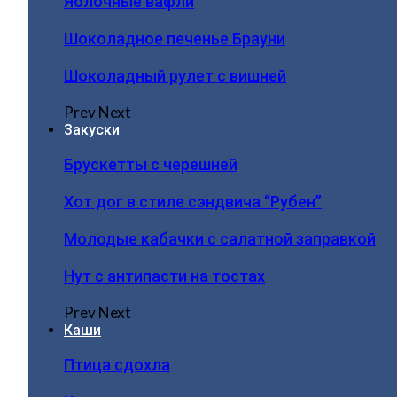
Яблочные вафли
Шоколадное печенье Брауни
Шоколадный рулет с вишней
Prev
Next
Закуски
Брускетты с черешней
Хот дог в стиле сэндвича “Рубен”
Молодые кабачки с салатной заправкой
Нут с антипасти на тостах
Prev
Next
Каши
Птица сдохла