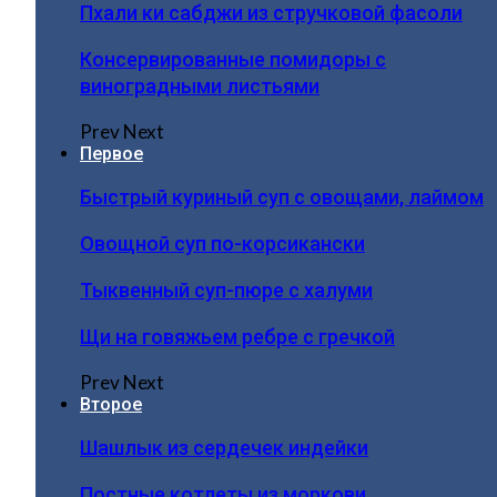
Пхали ки сабджи из стручковой фасоли
Консервированные помидоры с
виноградными листьями
Prev
Next
Первое
Быстрый куриный суп с овощами, лаймом
Овощной суп по-корсикански
Тыквенный суп-пюре с халуми
Щи на говяжьем ребре с гречкой
Prev
Next
Второе
Шашлык из сердечек индейки
Постные котлеты из моркови