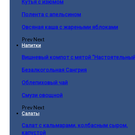
Кутья с изюмом
Полента с апельсином
Овсяная каша с жареными яблоками
Prev
Next
Напитки
Вишневый компот с мятой “Настоятельный
Безалкогольная Сангрия
Облепиховый чай
Смузи овощной
Prev
Next
Салаты
Салат с кальмарами, колбасным сыром,
капустой