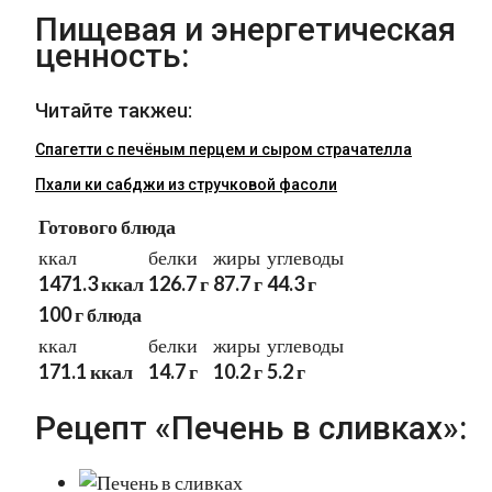
Пищевая и энергетическая
ценность:
Читайте такжеu:
Спагетти с печёным перцем и сыром страчателла
Пхали ки сабджи из стручковой фасоли
Готового блюда
ккал
белки
жиры
углеводы
1471.3 ккал
126.7 г
87.7 г
44.3 г
100 г блюда
ккал
белки
жиры
углеводы
171.1 ккал
14.7 г
10.2 г
5.2 г
Рецепт «Печень в сливках»: