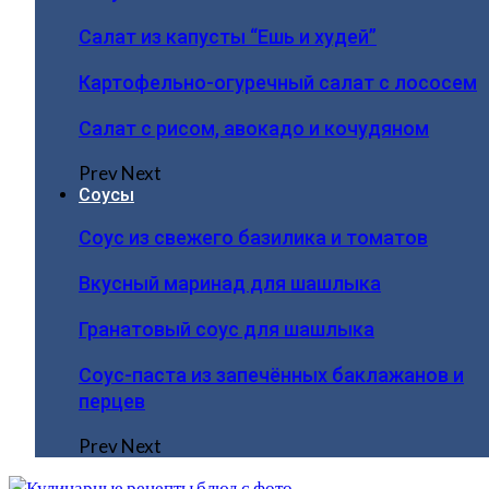
Салат из капусты “Ешь и худей”
Картофельно-огуречный салат с лососем
Салат с рисом, авокадо и кочудяном
Prev
Next
Соусы
Соус из свежего базилика и томатов
Вкусный маринад для шашлыка
Гранатовый соус для шашлыка
Соус-паста из запечённых баклажанов и
перцев
Prev
Next