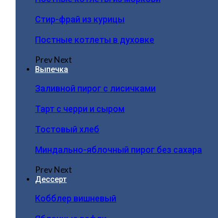
Стир-фрай из курицы
Постные котлеты в духовке
Prev
Next
Выпечка
Заливной пирог с лисичками
Тарт с черри и сыром
Тостовый хлеб
Миндально-яблочный пирог без сахара
Prev
Next
Дессерт
Кобблер вишневый