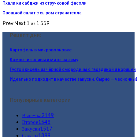
Пхали ки сабджи из стручковой фасоли
Овощной салат с сыром страчателла
Prev
Next
1 из 1 559
Рецепт дня:
Картофель в микроволновке
Компот из сливы и мяты на зиму
Густой кисель из чёрной смородины с гвоздикой и корицей
Идеально подходит в качестве закуски. Сырно — чесночны
Популярные категории
Выпечка
2149
Второе
1548
Закуски
1517
Салаты
1388