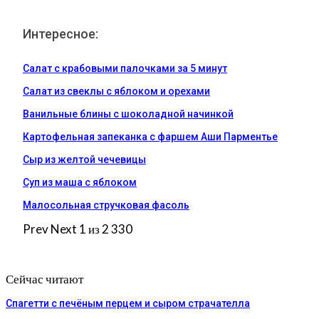
Интересное:
Салат с крабовыми палочками за 5 минут
Салат из свеклы с яблоком и орехами
Ванильные блины с шоколадной начинкой
Картофельная запеканка с фаршем Аши Парментье
Сыр из желтой чечевицы
Суп из маша с яблоком
Малосольная стручковая фасоль
Prev
Next
1 из 2 330
Сейчас читают
Спагетти с печёным перцем и сыром страчателла