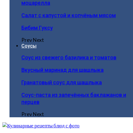
моцарелла
Салат с капустой и копчёным мясом
Бибим Гуксу
Prev
Next
Соусы
Соус из свежего базилика и томатов
Вкусный маринад для шашлыка
Гранатовый соус для шашлыка
Соус-паста из запечённых баклажанов и
перцев
Prev
Next