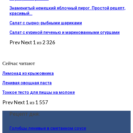
Знаменитый немецкий яблочный пирог. Простой рецепт,
красивый…
Салат с сырно-рыбными шариками
Салат с куриной печенью и маринованными огурцами
Prev
Next
1 из 2 326
Сейчас читают
Лимонад из крыжовника
Ленивая овощная паста
Тонкое тесто для пиццы на молоке
Prev
Next
1 из 1 557
Рецепт дня:
Голубцы ленивые в сметанном соусе