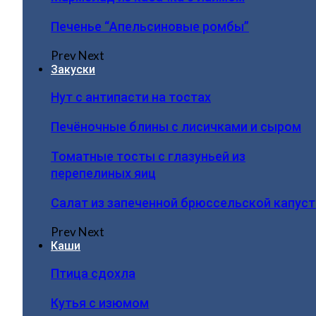
Печенье “Апельсиновые ромбы”
Prev
Next
Закуски
Нут с антипасти на тостах
Печёночные блины с лисичками и сыром
Томатные тосты с глазуньей из
перепелиных яиц
Салат из запеченной брюссельской капус
Prev
Next
Каши
Птица сдохла
Кутья с изюмом