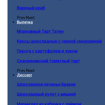
Вареный краб
Prev
Next
Выпечка
Морковный Тарт Татен
Кексы шоколадные с черной смородиной
Пироги c картофелем и луком
Скандинавский томатный тарт
Prev
Next
Дессерт
Шоколадное печенье Брауни
Шоколадный рулет с вишней
Мармелад из кабачка с лаймом