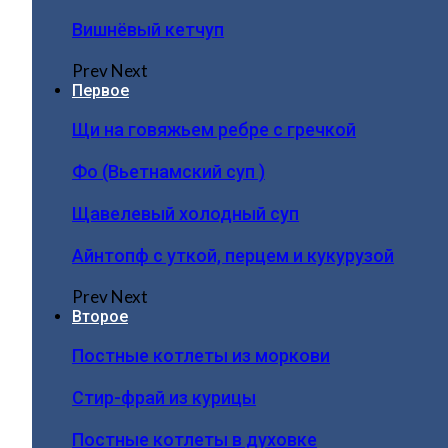
Вишнёвый кетчуп
Prev
Next
Первое
Щи на говяжьем ребре с гречкой
Фо (Вьетнамский суп )
Щавелевый холодный суп
Айнтопф с уткой, перцем и кукурузой
Prev
Next
Второе
Постные котлеты из моркови
Стир-фрай из курицы
Постные котлеты в духовке