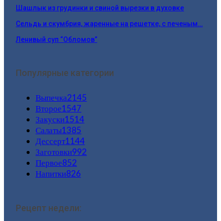
Шашлык из грудинки и свиной вырезки в духовке
Сельдь и скумбрия, жаренные на решетке, с печеным…
Ленивый суп “Обломов”
Популярные категории
Выпечка
2145
Второе
1547
Закуски
1514
Салаты
1385
Дессерт
1144
Заготовки
992
Первое
852
Напитки
826
Рецепт недели: