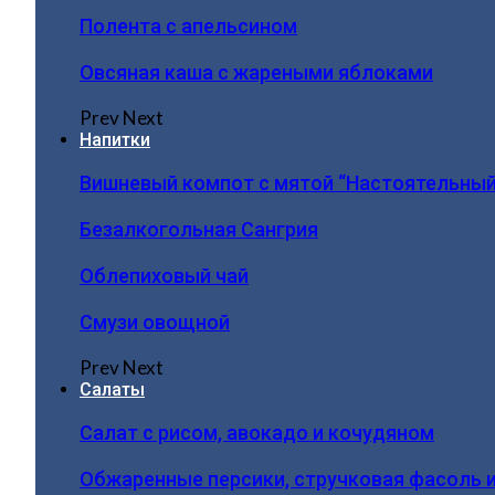
Полента с апельсином
Овсяная каша с жареными яблоками
Prev
Next
Напитки
Вишневый компот с мятой “Настоятельный
Безалкогольная Сангрия
Облепиховый чай
Смузи овощной
Prev
Next
Салаты
Салат с рисом, авокадо и кочудяном
Обжаренные персики, стручковая фасоль 