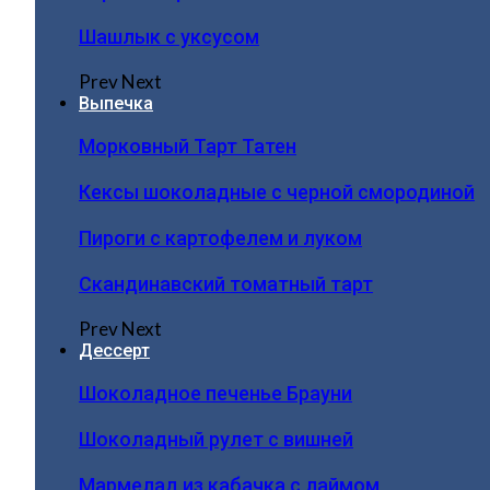
Шашлык с уксусом
Prev
Next
Выпечка
Морковный Тарт Татен
Кексы шоколадные с черной смородиной
Пироги c картофелем и луком
Скандинавский томатный тарт
Prev
Next
Дессерт
Шоколадное печенье Брауни
Шоколадный рулет с вишней
Мармелад из кабачка с лаймом