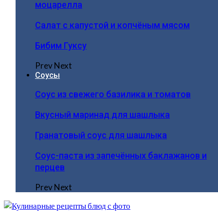
моцарелла
Салат с капустой и копчёным мясом
Бибим Гуксу
Prev
Next
Соусы
Соус из свежего базилика и томатов
Вкусный маринад для шашлыка
Гранатовый соус для шашлыка
Соус-паста из запечённых баклажанов и
перцев
Prev
Next