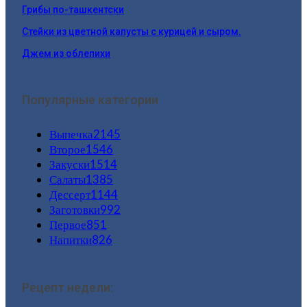
Грибы по-ташкентски
Стейки из цветной капусты с курицей и сыром.
Джем из облепихи
Популярные категории
Выпечка
2145
Второе
1546
Закуски
1514
Салаты
1385
Дессерт
1144
Заготовки
992
Первое
851
Напитки
826
Рецепт недели: