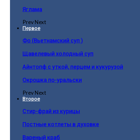
Яглама
Prev
Next
Первое
Фо (Вьетнамский суп )
Щавелевый холодный суп
Айнтопф с уткой, перцем и кукурузой
Окрошка по-уральски
Prev
Next
Второе
Стир-фрай из курицы
Постные котлеты в духовке
Вареный краб