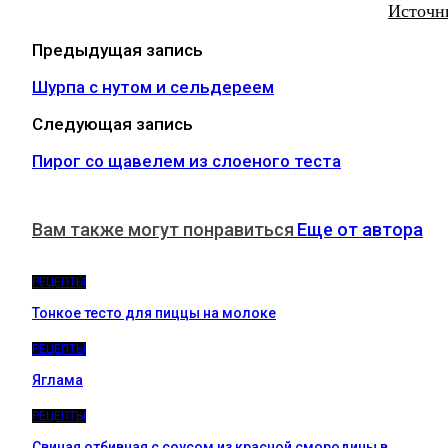
Источн
Предыдущая запись
Шурпа с нутом и сельдереем
Следующая запись
Пирог со щавелем из слоеного теста
Вам также могут понравиться
Еще от автора
РЕЦЕПТЫ
Тонкое тесто для пиццы на молоке
РЕЦЕПТЫ
Яглама
РЕЦЕПТЫ
Свиная отбивная с соусом из красной смородины в