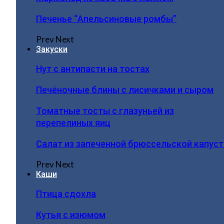
Печенье “Апельсиновые ромбы”
Prev
Next
Закуски
Нут с антипасти на тостах
Печёночные блины с лисичками и сыром
Томатные тосты с глазуньей из
перепелиных яиц
Салат из запеченной брюссельской капус
Prev
Next
Каши
Птица сдохла
Кутья с изюмом