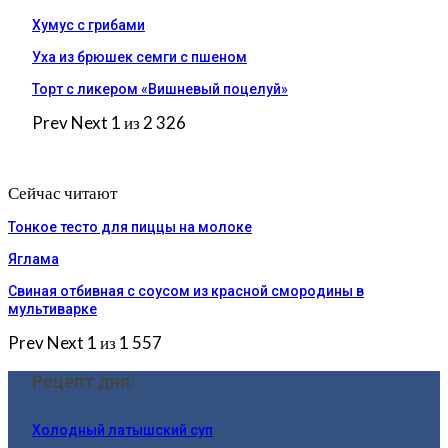
Хумус с грибами
Уха из брюшек семги с пшеном
Торт с ликером «Вишневый поцелуй»
Prev
Next
1 из 2 326
Сейчас читают
Тонкое тесто для пиццы на молоке
Яглама
Свиная отбивная с соусом из красной смородины в
мультиварке
Prev
Next
1 из 1 557
Рецепт дня:
Холодный латышский суп