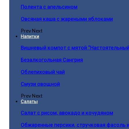
Полента с апельсином
Овсяная каша с жареными яблоками
Prev
Next
Напитки
Вишневый компот с мятой “Настоятельный
Безалкогольная Сангрия
Облепиховый чай
Смузи овощной
Prev
Next
Салаты
Салат с рисом, авокадо и кочудяном
Обжаренные персики, стручковая фасоль 