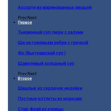
Ассорти из маринованных овощей
Prev
Next
Первое
Тыквенный суп-пюре с халуми
Щи на говяжьем ребре с гречкой
Фо (Вьетнамский суп )
Щавелевый холодный суп
Prev
Next
Второе
Шашлык из сердечек индейки
Постные котлеты из моркови
Стир-фрай из курицы