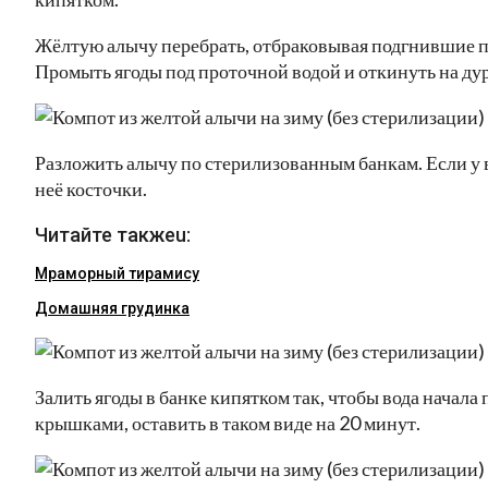
Жёлтую алычу перебрать, отбраковывая подгнившие пл
Промыть ягоды под проточной водой и откинуть на ду
Разложить алычу по стерилизованным банкам. Если у в
неё косточки.
Читайте такжеu:
Мраморный тирамису
Домашняя грудинка
Залить ягоды в банке кипятком так, чтобы вода начала
крышками, оставить в таком виде на 20 минут.