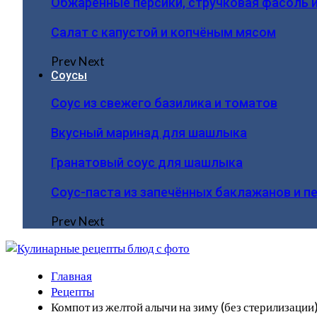
Обжаренные персики, стручковая фасоль 
Салат с капустой и копчёным мясом
Prev
Next
Соусы
Соус из свежего базилика и томатов
Вкусный маринад для шашлыка
Гранатовый соус для шашлыка
Соус-паста из запечённых баклажанов и п
Prev
Next
Главная
Рецепты
Компот из желтой алычи на зиму (без стерилизации