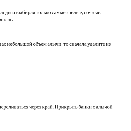
оды и выбирая только самые зрелые, сочные.
ршлаг.
ас небольшой объем алычи, то сначала удалите из
 переливаться через край. Прикрыть банки с алычой