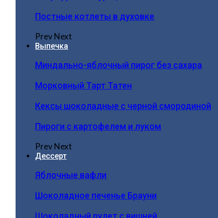
Постные котлеты в духовке
Prev
Next
Выпечка
Миндально-яблочный пирог без сахара
Морковный Тарт Татен
Кексы шоколадные с черной смородиной
Пироги c картофелем и луком
Prev
Next
Дессерт
Яблочные вафли
Шоколадное печенье Брауни
Шоколадный рулет с вишней