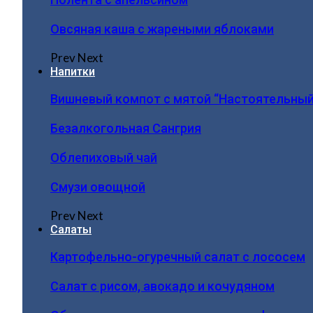
Овсяная каша с жареными яблоками
Prev
Next
Напитки
Вишневый компот с мятой “Настоятельный
Безалкогольная Сангрия
Облепиховый чай
Смузи овощной
Prev
Next
Салаты
Картофельно-огуречный салат с лососем
Салат с рисом, авокадо и кочудяном