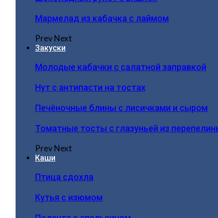
Мармелад из кабачка с лаймом
Prev
Next
Закуски
Молодые кабачки с салатной заправкой
Нут с антипасти на тостах
Печёночные блины с лисичками и сыром
Томатные тосты с глазуньей из перепелин
Prev
Next
Каши
Птица сдохла
Кутья с изюмом
Полента с апельсином