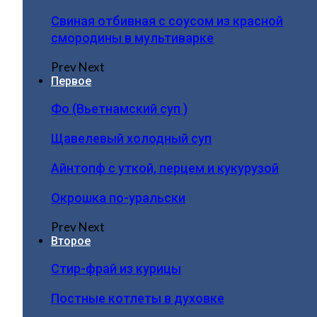
Свиная отбивная с соусом из красной
смородины в мультиварке
Prev
Next
Первое
Фо (Вьетнамский суп )
Щавелевый холодный суп
Айнтопф с уткой, перцем и кукурузой
Окрошка по-уральски
Prev
Next
Второе
Стир-фрай из курицы
Постные котлеты в духовке