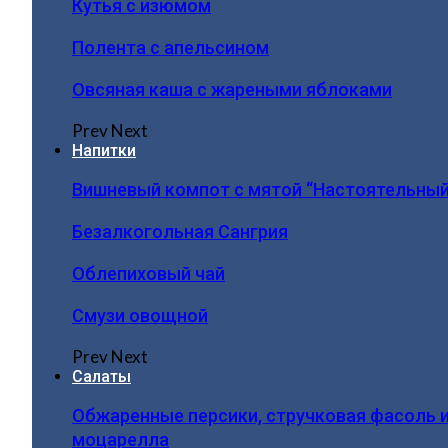
Кутья с изюмом
Полента с апельсином
Овсяная каша с жареными яблоками
Prev
Next
Напитки
Вишневый компот с мятой “Настоятельный
Безалкогольная Сангрия
Облепиховый чай
Смузи овощной
Prev
Next
Салаты
Обжаренные персики, стручковая фасоль 
моцарелла