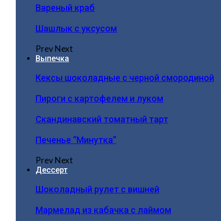
Вареный краб
Шашлык с уксусом
Prev
Next
Выпечка
Кексы шоколадные с черной смородиной
Пироги c картофелем и луком
Скандинавский томатный тарт
Печенье “Минутка”
Prev
Next
Дессерт
Шоколадный рулет с вишней
Мармелад из кабачка с лаймом