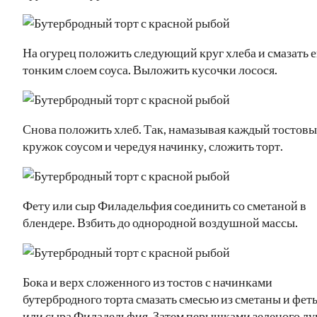
На огурец положить следующий круг хлеба и смазать е
тонким слоем соуса. Выложить кусочки лосося.
Снова положить хлеб. Так, намазывая каждый тостов
кружок соусом и чередуя начинку, сложить торт.
Фету или сыр Филадельфия соединить со сметаной в
блендере. Взбить до однородной воздушной массы.
Бока и верх сложенного из тостов с начинками
бутербродного торта смазать смесью из сметаны и фет
или сыра Филадельфия. Затем перышками зеленого лу