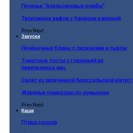
Печенье “Апельсиновые ромбы”
Творожные вафли с бананом и вишней
Prev
Next
Закуски
Печёночные блины с лисичками и сыром
Томатные тосты с глазуньей из
перепелиных яиц
Салат из запеченной брюссельской капус
Жареные помидоры по-румынски
Prev
Next
Каши
Птица сдохла