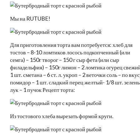
Мы на RUTUBE!
Для приготовления торта вам потребуется: хлеб для
тостов – 8-10 ломтиков лосось подкопченный (или
семга) – 150г творог – 150 г сыр фета (или сыр
филадельфия) – 150г лимон – 2 ломтика огурец свежий
1 шт. сметана – 6 ст. л. укроп – 2 веточки соль – по вку
помидор – 1 шт. сладкий перец желтый- 1/8 шт. зелен
лук – 1 пучок Рецепт торта:
Из тостового хлеба вырезать формой круги.