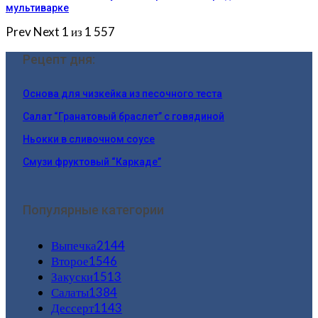
мультиварке
Prev
Next
1 из 1 557
Рецепт дня:
Основа для чизкейка из песочного теста
Салат “Гранатовый браслет” с говядиной
Ньокки в сливочном соусе
Смузи фруктовый “Каркаде”
Популярные категории
Выпечка
2144
Второе
1546
Закуски
1513
Салаты
1384
Дессерт
1143