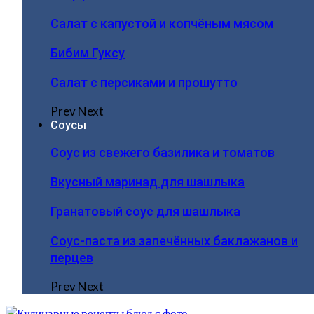
Салат с капустой и копчёным мясом
Бибим Гуксу
Салат с персиками и прошутто
Prev
Next
Соусы
Соус из свежего базилика и томатов
Вкусный маринад для шашлыка
Гранатовый соус для шашлыка
Соус-паста из запечённых баклажанов и
перцев
Prev
Next