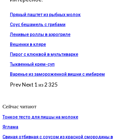
Пряный паштет из рыбных молок
Соус бешамель с грибами
Ленивые роллы в аэрогриле
Вешенки в кляре
Пирог с клюквой в мультиварке
Тыквенный крем-суп
Варенье из замороженной вишни с имбирем
Prev
Next
1 из 2 325
Сейчас читают
Тонкое тесто для пиццы на молоке
Яглама
Свиная отбивная с соусом из красной смородины в