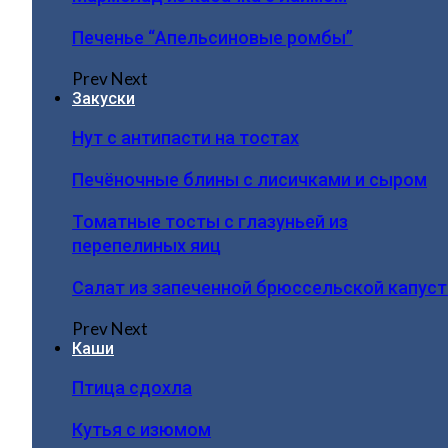
Печенье “Апельсиновые ромбы”
Prev
Next
Закуски
Нут с антипасти на тостах
Печёночные блины с лисичками и сыром
Томатные тосты с глазуньей из
перепелиных яиц
Салат из запеченной брюссельской капус
Prev
Next
Каши
Птица сдохла
Кутья с изюмом