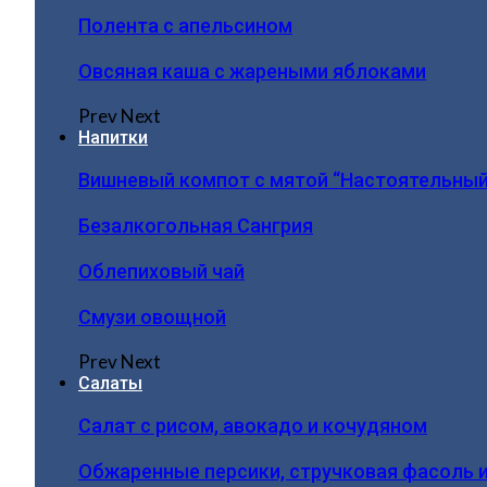
Полента с апельсином
Овсяная каша с жареными яблоками
Prev
Next
Напитки
Вишневый компот с мятой “Настоятельный
Безалкогольная Сангрия
Облепиховый чай
Смузи овощной
Prev
Next
Салаты
Салат с рисом, авокадо и кочудяном
Обжаренные персики, стручковая фасоль 