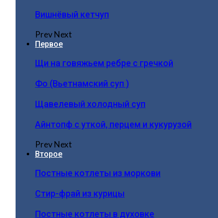
Вишнёвый кетчуп
Prev
Next
Первое
Щи на говяжьем ребре с гречкой
Фо (Вьетнамский суп )
Щавелевый холодный суп
Айнтопф с уткой, перцем и кукурузой
Prev
Next
Второе
Постные котлеты из моркови
Стир-фрай из курицы
Постные котлеты в духовке