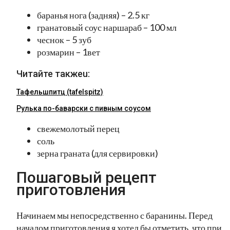
баранья нога (задняя) – 2.5 кг
гранатовый соус наршараб – 100 мл
чеснок – 5 зуб
розмарин – 1вет
Читайте такжеu:
Тафельшпитц (tafelspitz)
Рулька по-баварски с пивным соусом
свежемолотый перец
соль
зерна граната (для сервировки)
Пошаговый рецепт
приготовления
Начинаем мы непосредственно с баранины. Перед
началом приготовления я хотел бы отметить, что при