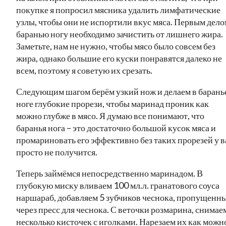
покупке я попросил мясника удалить лимфатические
узлы, чтобы они не испортили вкус мяса. Первым дело
баранью ногу необходимо зачистить от лишнего жира.
Заметьте, нам не нужно, чтобы мясо было совсем без
жира, однако большие его куски понравятся далеко не
всем, поэтому я советую их срезать.
Следующим шагом берём узкий нож и делаем в барань
ноге глубокие прорези, чтобы маринад проник как
можно глубже в мясо. Я думаю все понимают, что
баранья нога – это достаточно большой кусок мяса и
промариновать его эффективно без таких прорезей у в
просто не получится.
Теперь займёмся непосредственно маринадом. В
глубокую миску вливаем 100 мл.л. гранатового соуса
наршараб, добавляем 5 зубчиков чеснока, пропущенн
через пресс для чеснока. С веточки розмарина, снимае
несколько кисточек с иголками. Нарезаем их как можн