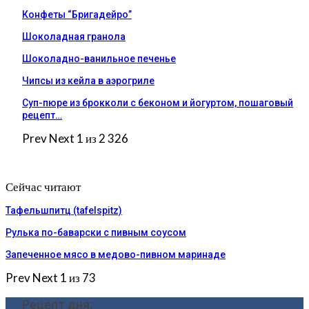
Конфеты “Бригадейро”
Шоколадная гранола
Шоколадно-ванильное печенье
Чипсы из кейла в аэрогриле
Суп-пюре из брокколи с беконом и йогуртом, пошаговый
рецепт…
Prev
Next
1 из 2 326
Сейчас читают
Тафельшпитц (tafelspitz)
Рулька по-баварски с пивным соусом
Запеченное мясо в медово-пивном маринаде
Prev
Next
1 из 73
Рецепт дня: