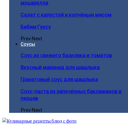
моцарелла
Салат с капустой и копчёным мясом
Бибим Гуксу
Prev
Next
Соусы
Соус из свежего базилика и томатов
Вкусный маринад для шашлыка
Гранатовый соус для шашлыка
Соус-паста из запечённых баклажанов и
перцев
Prev
Next