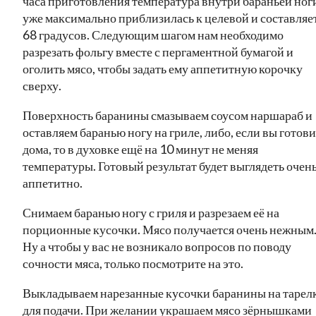
часа приготовления температура внутри бараньей ног
уже максимально приблизилась к целевой и составляе
68 градусов. Следующим шагом нам необходимо
разрезать фольгу вместе с пергаментной бумагой и
оголить мясо, чтобы задать ему аппетитную корочку
сверху.
Поверхность баранины смазываем соусом наршараб и
оставляем баранью ногу на гриле, либо, если вы готов
дома, то в духовке ещё на 10 минут не меняя
температуры. Готовый результат будет выглядеть очен
аппетитно.
Снимаем баранью ногу с гриля и разрезаем её на
порционные кусочки. Мясо получается очень нежным
Ну а чтобы у вас не возникало вопросов по поводу
сочности мяса, только посмотрите на это.
Выкладываем нарезанные кусочки баранины на тарел
для подачи. При желании украшаем мясо зёрнышками