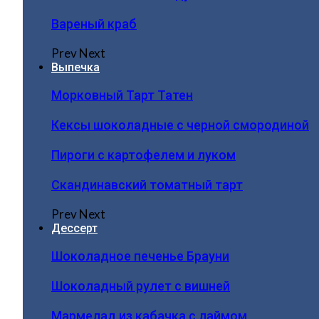
Вареный краб
Prev
Next
Выпечка
Морковный Тарт Татен
Кексы шоколадные с черной смородиной
Пироги c картофелем и луком
Скандинавский томатный тарт
Prev
Next
Дессерт
Шоколадное печенье Брауни
Шоколадный рулет с вишней
Мармелад из кабачка с лаймом