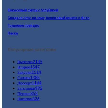
Кокосовый смузи с голубикой
Сладкое лечо на зиму, пошаговый рецепт с фото
Грушевое повидло
Паска
Популярные категории
Выпечка
2145
Второе
1547
Закуски
1514
Салаты
1385
Дессерт
1144
Заготовки
992
Первое
852
Напитки
826