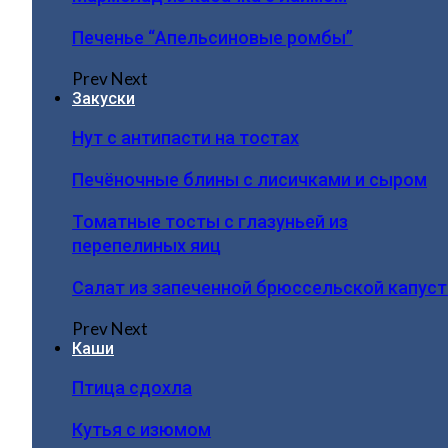
Печенье “Апельсиновые ромбы”
Prev
Next
Закуски
Нут с антипасти на тостах
Печёночные блины с лисичками и сыром
Томатные тосты с глазуньей из
перепелиных яиц
Салат из запеченной брюссельской капус
Prev
Next
Каши
Птица сдохла
Кутья с изюмом