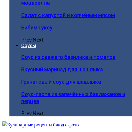
моцарелла
Салат с капустой и копчёным мясом
Бибим Гуксу
Prev
Next
Соусы
Соус из свежего базилика и томатов
Вкусный маринад для шашлыка
Гранатовый соус для шашлыка
Соус-паста из запечённых баклажанов и
перцев
Prev
Next