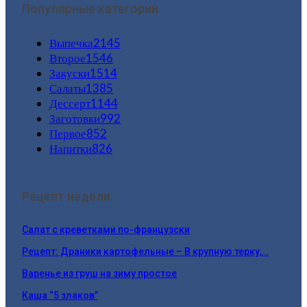
Популярные категории
Выпечка
2145
Второе
1546
Закуски
1514
Салаты
1385
Дессерт
1144
Заготовки
992
Первое
852
Напитки
826
Рецепт недели:
Салат с креветками по-французски
Рецепт: Драники картофельные – В крупную терку,…
Варенье из груш на зиму простое
Каша “5 злаков”