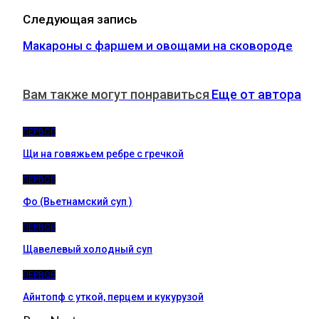
Следующая запись
Макароны с фаршем и овощами на сковороде
Вам также могут понравиться
Еще от автора
ПЕРВОЕ
Щи на говяжьем ребре с гречкой
ПЕРВОЕ
Фо (Вьетнамский суп )
ПЕРВОЕ
Щавелевый холодный суп
ПЕРВОЕ
Айнтопф с уткой, перцем и кукурузой