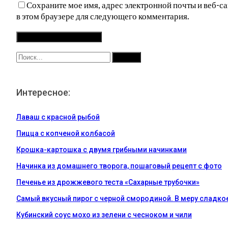
Сохраните мое имя, адрес электронной почты и веб-са
в этом браузере для следующего комментария.
Интересное:
Лаваш с красной рыбой
Пицца с копченой колбасой
Крошка-картошка с двумя грибными начинками
Начинка из домашнего творога, пошаговый рецепт с фото
Печенье из дрожжевого теста «Сахарные трубочки»
Самый вкусный пирог с черной смородиной. В меру сладко
Кубинский соус мохо из зелени с чесноком и чили