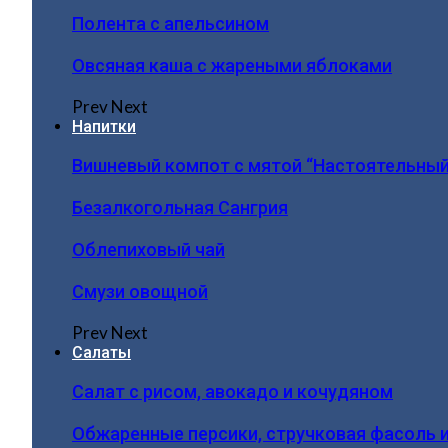
Полента с апельсином
Овсяная каша с жареными яблоками
Prev
Next
Напитки
Вишневый компот с мятой “Настоятельный
Безалкогольная Сангрия
Облепиховый чай
Смузи овощной
Prev
Next
Салаты
Салат с рисом, авокадо и кочудяном
Обжаренные персики, стручковая фасоль 