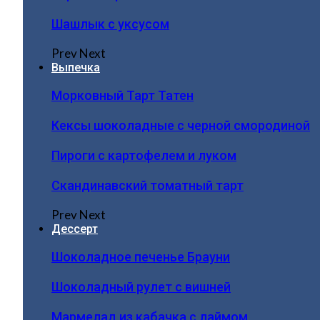
Шашлык с уксусом
Prev
Next
Выпечка
Морковный Тарт Татен
Кексы шоколадные с черной смородиной
Пироги c картофелем и луком
Скандинавский томатный тарт
Prev
Next
Дессерт
Шоколадное печенье Брауни
Шоколадный рулет с вишней
Мармелад из кабачка с лаймом