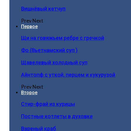
Вишнёвый кетчуп
Prev
Next
Первое
Щи на говяжьем ребре с гречкой
Фо (Вьетнамский суп )
Щавелевый холодный суп
Айнтопф с уткой, перцем и кукурузой
Prev
Next
Второе
Стир-фрай из курицы
Постные котлеты в духовке
Вареный краб