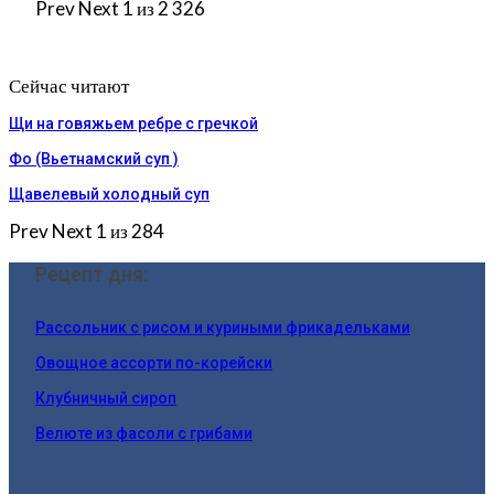
Prev
Next
1 из 2 326
Сейчас читают
Щи на говяжьем ребре с гречкой
Фо (Вьетнамский суп )
Щавелевый холодный суп
Prev
Next
1 из 284
Рецепт дня:
Рассольник с рисом и куриными фрикадельками
Овощное ассорти по-корейски
Клубничный сироп
Велюте из фасоли с грибами