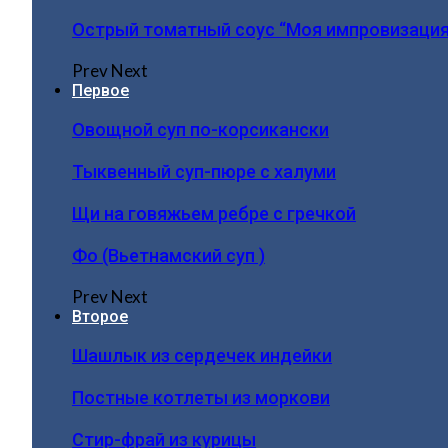
Острый томатный соус “Моя импровизация
Prev
Next
Первое
Овощной суп по-корсикански
Тыквенный суп-пюре с халуми
Щи на говяжьем ребре с гречкой
Фо (Вьетнамский суп )
Prev
Next
Второе
Шашлык из сердечек индейки
Постные котлеты из моркови
Стир-фрай из курицы