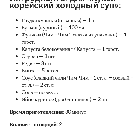
корейский холодный суп»:
Грудка куриная (отварная) — 1 шт
Бульон (куриный) — 100 мл
Фунчоза (Чим – Чим 1 связка из упаковки) — 1
горст.
Капуста белокочанная / Капустa — 1 горст.
Огурец — 1 шт
Редис — 3 шт
Кинза — 5 веточ.
Соус (сладкий чили Чим-Чим – 1 ст. л. + соевый –
ст. л.) — 2 ст. л.
Соль — по вкусу
Яйцо куриное (для блинчиков) — 2 шт
Время приготовления:
30 минут
Количество порций:
2