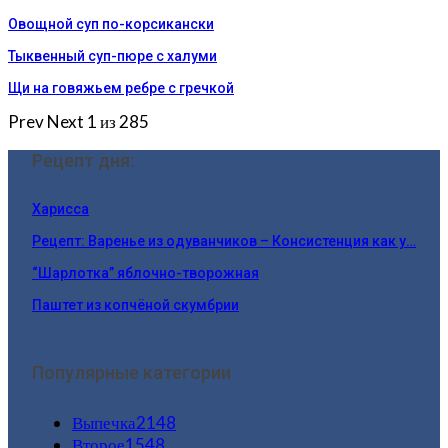
Овощной суп по-корсикански
Тыквенный суп-пюре с халуми
Щи на говяжьем ребре с гречкой
Prev
Next
1 из 285
Рецепт дня:
Харисса
Рецепт: Варенье из одуванчиков – Консистенция как у…
“Шарлотка” яблочно-творожная
Паштет из копчёной скумбрии
Популярные категории
Выпечка
2148
Второе
1548