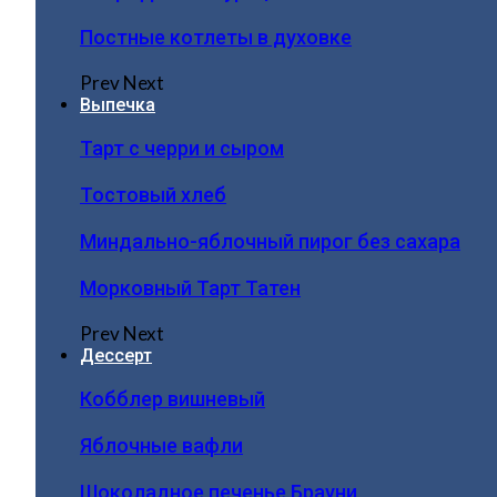
Постные котлеты в духовке
Prev
Next
Выпечка
Тарт с черри и сыром
Тостовый хлеб
Миндально-яблочный пирог без сахара
Морковный Тарт Татен
Prev
Next
Дессерт
Кобблер вишневый
Яблочные вафли
Шоколадное печенье Брауни