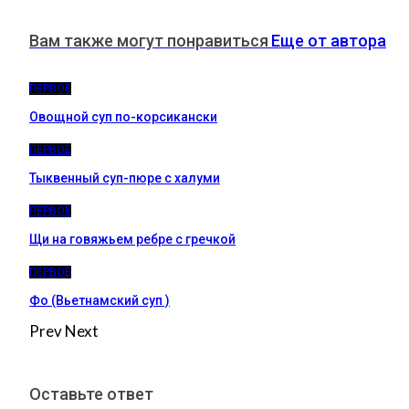
Вам также могут понравиться
Еще от автора
ПЕРВОЕ
Овощной суп по-корсикански
ПЕРВОЕ
Тыквенный суп-пюре с халуми
ПЕРВОЕ
Щи на говяжьем ребре с гречкой
ПЕРВОЕ
Фо (Вьетнамский суп )
Prev
Next
Оставьте ответ