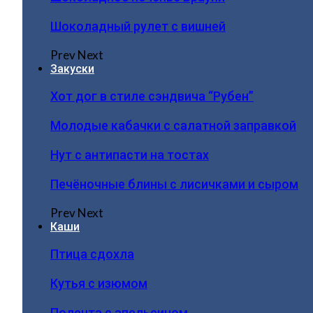
Шоколадный рулет с вишней
Prev
Next
Закуски
Хот дог в стиле сэндвича “Рубен”
Молодые кабачки с салатной заправкой
Нут с антипасти на тостах
Печёночные блины с лисичками и сыром
Prev
Next
Каши
Птица сдохла
Кутья с изюмом
Полента с апельсином