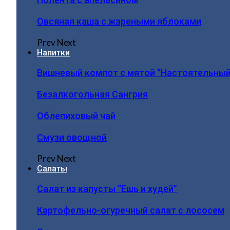
Овсяная каша с жареными яблоками
Prev
Next
Напитки
Вишневый компот с мятой “Настоятельный
Безалкогольная Сангрия
Облепиховый чай
Смузи овощной
Prev
Next
Салаты
Салат из капусты “Ешь и худей”
Картофельно-огуречный салат с лососем