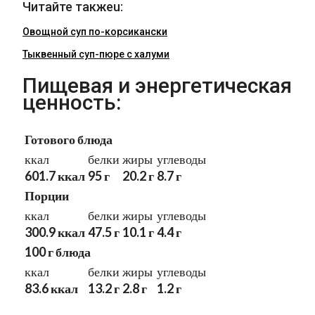
Читайте такжеu:
Овощной суп по-корсикански
Тыквенный суп-пюре с халуми
Пищевая и энергетическая
ценность:
Готового блюда
ккал
белки
жиры
углеводы
601.7 ккал
95 г
20.2 г
8.7 г
Порции
ккал
белки
жиры
углеводы
300.9 ккал
47.5 г
10.1 г
4.4 г
100 г блюда
ккал
белки
жиры
углеводы
83.6 ккал
13.2 г
2.8 г
1.2 г