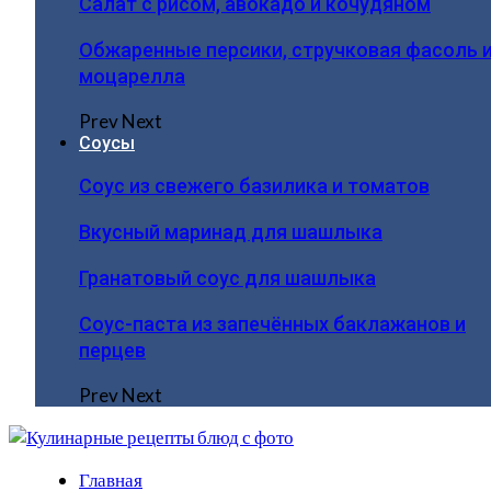
Салат с рисом, авокадо и кочудяном
Обжаренные персики, стручковая фасоль 
моцарелла
Prev
Next
Соусы
Соус из свежего базилика и томатов
Вкусный маринад для шашлыка
Гранатовый соус для шашлыка
Соус-паста из запечённых баклажанов и
перцев
Prev
Next
Главная