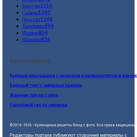
Закуски
1516
Салаты
1387
Дессерт
1146
Заготовки
994
Первое
854
Напитки
826
Рецепт недели:
Куриные крылышки в с чесноком и разрыхлителем в духов
Блинный торт с заварным кремом
Жареная треска с эзме
Гороховый суп по-немецки
©2015- 2026 - Кулинарные рецепты блюд с фото. Все права защищены.
Редакторы портала публикуют сторонние материалы с