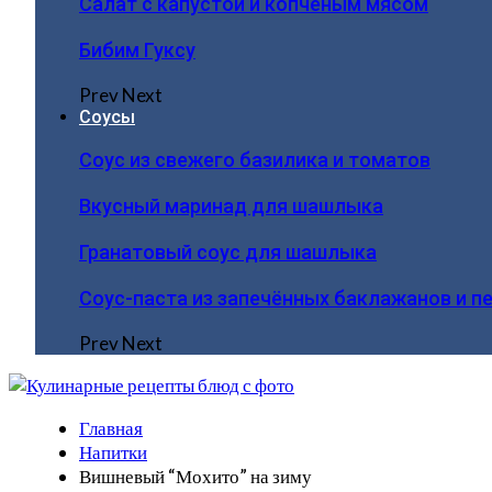
Салат с капустой и копчёным мясом
Бибим Гуксу
Prev
Next
Соусы
Соус из свежего базилика и томатов
Вкусный маринад для шашлыка
Гранатовый соус для шашлыка
Соус-паста из запечённых баклажанов и п
Prev
Next
Главная
Напитки
Вишневый “Мохито” на зиму