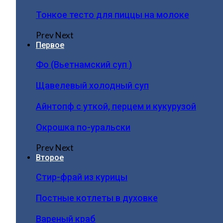
Тонкое тесто для пиццы на молоке
Prev
Next
Первое
Фо (Вьетнамский суп )
Щавелевый холодный суп
Айнтопф с уткой, перцем и кукурузой
Окрошка по-уральски
Prev
Next
Второе
Стир-фрай из курицы
Постные котлеты в духовке
Вареный краб