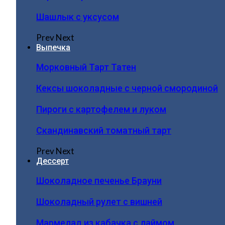
Шашлык с уксусом
Prev
Next
Выпечка
Морковный Тарт Татен
Кексы шоколадные с черной смородиной
Пироги c картофелем и луком
Скандинавский томатный тарт
Prev
Next
Дессерт
Шоколадное печенье Брауни
Шоколадный рулет с вишней
Мармелад из кабачка с лаймом