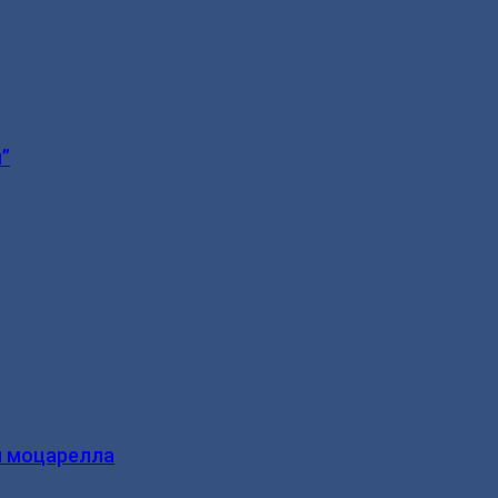
”
и моцарелла