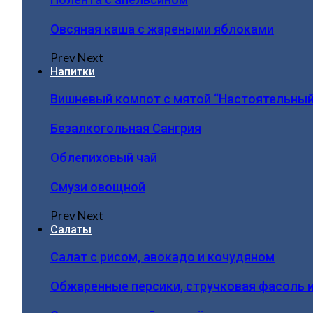
Овсяная каша с жареными яблоками
Prev
Next
Напитки
Вишневый компот с мятой “Настоятельный
Безалкогольная Сангрия
Облепиховый чай
Смузи овощной
Prev
Next
Салаты
Салат с рисом, авокадо и кочудяном
Обжаренные персики, стручковая фасоль 