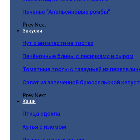
Печенье “Апельсиновые ромбы”
Prev
Next
Закуски
Нут с антипасти на тостах
Печёночные блины с лисичками и сыром
Томатные тосты с глазуньей из перепелин
Салат из запеченной брюссельской капус
Prev
Next
Каши
Птица сдохла
Кутья с изюмом
Полента с апельсином