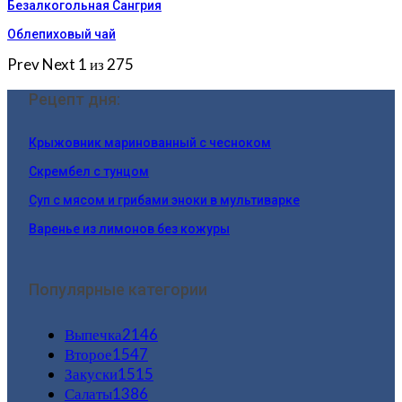
Безалкогольная Сангрия
Облепиховый чай
Prev
Next
1 из 275
Рецепт дня:
Крыжовник маринованный с чесноком
Скрембел с тунцом
Суп с мясом и грибами эноки в мультиварке
Варенье из лимонов без кожуры
Популярные категории
Выпечка
2146
Второе
1547
Закуски
1515
Салаты
1386