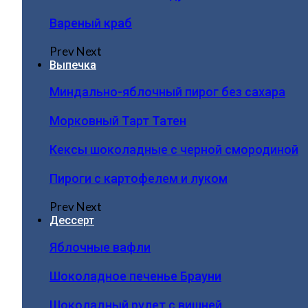
Вареный краб
Prev
Next
Выпечка
Миндально-яблочный пирог без сахара
Морковный Тарт Татен
Кексы шоколадные с черной смородиной
Пироги c картофелем и луком
Prev
Next
Дессерт
Яблочные вафли
Шоколадное печенье Брауни
Шоколадный рулет с вишней