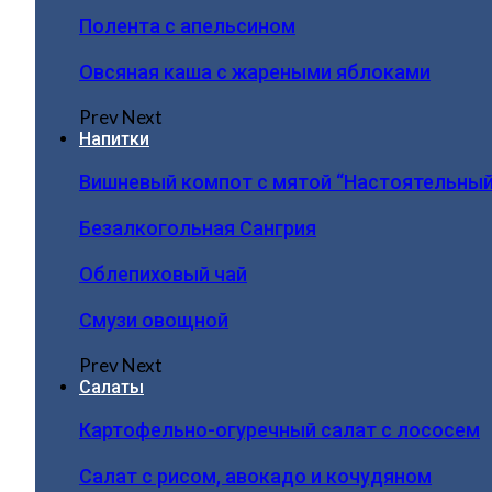
Полента с апельсином
Овсяная каша с жареными яблоками
Prev
Next
Напитки
Вишневый компот с мятой “Настоятельный
Безалкогольная Сангрия
Облепиховый чай
Смузи овощной
Prev
Next
Салаты
Картофельно-огуречный салат с лососем
Салат с рисом, авокадо и кочудяном