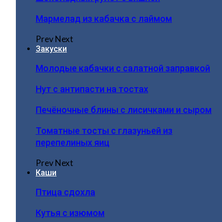
Мармелад из кабачка с лаймом
Prev
Next
Закуски
Молодые кабачки с салатной заправкой
Нут с антипасти на тостах
Печёночные блины с лисичками и сыром
Томатные тосты с глазуньей из
перепелиных яиц
Prev
Next
Каши
Птица сдохла
Кутья с изюмом