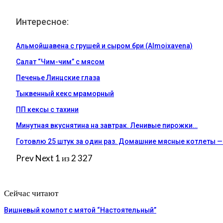
Интересное:
Альмойшавена с грушей и сыром бри (Almoixavena)
Салат “Чим-чим” с мясом
Печенье Линцские глаза
Тыквенный кекс мраморный
ПП кексы с тахини
Минутная вкуснятина на завтрак. Ленивые пирожки…
Готовлю 25 штук за один раз. Домашние мясные котлеты 
Prev
Next
1 из 2 327
Сейчас читают
Вишневый компот с мятой “Настоятельный”