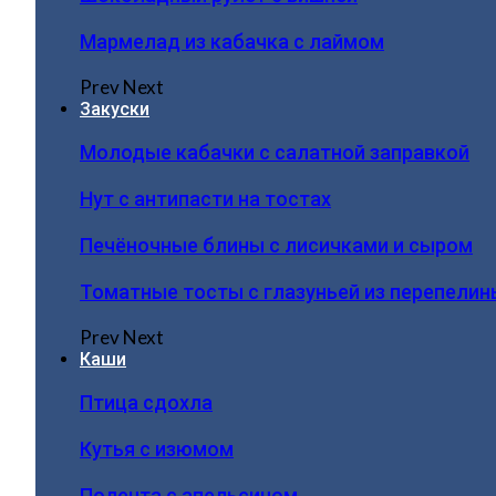
Мармелад из кабачка с лаймом
Prev
Next
Закуски
Молодые кабачки с салатной заправкой
Нут с антипасти на тостах
Печёночные блины с лисичками и сыром
Томатные тосты с глазуньей из перепелин
Prev
Next
Каши
Птица сдохла
Кутья с изюмом
Полента с апельсином