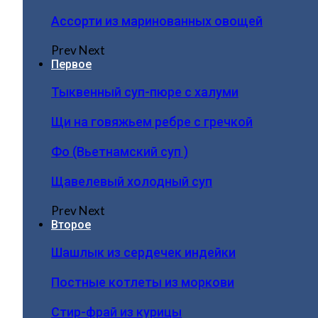
Ассорти из маринованных овощей
Prev
Next
Первое
Тыквенный суп-пюре с халуми
Щи на говяжьем ребре с гречкой
Фо (Вьетнамский суп )
Щавелевый холодный суп
Prev
Next
Второе
Шашлык из сердечек индейки
Постные котлеты из моркови
Стир-фрай из курицы