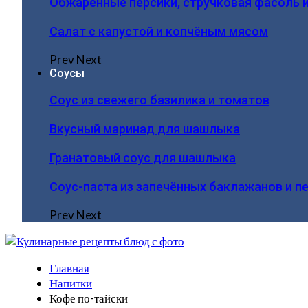
Обжаренные персики, стручковая фасоль 
Салат с капустой и копчёным мясом
Prev
Next
Соусы
Соус из свежего базилика и томатов
Вкусный маринад для шашлыка
Гранатовый соус для шашлыка
Соус-паста из запечённых баклажанов и п
Prev
Next
Главная
Напитки
Кофе по-тайски