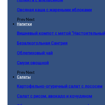
Овсяная каша с жареными яблоками
Prev
Next
Напитки
Вишневый компот с мятой “Настоятельный
Безалкогольная Сангрия
Облепиховый чай
Смузи овощной
Prev
Next
Салаты
Картофельно-огуречный салат с лососем
Салат с рисом, авокадо и кочудяном