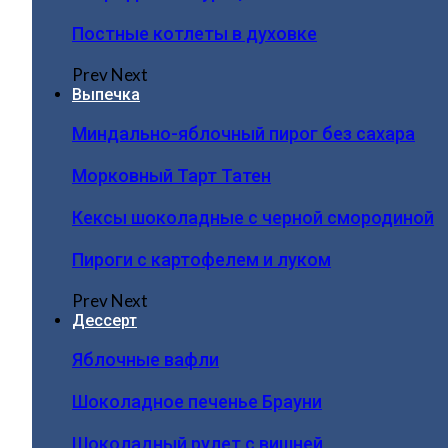
Постные котлеты в духовке
Prev
Next
Выпечка
Миндально-яблочный пирог без сахара
Морковный Тарт Татен
Кексы шоколадные с черной смородиной
Пироги c картофелем и луком
Prev
Next
Дессерт
Яблочные вафли
Шоколадное печенье Брауни
Шоколадный рулет с вишней