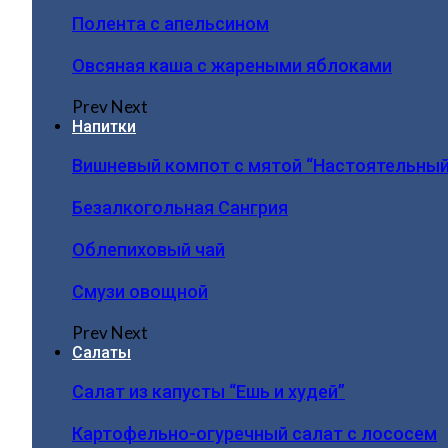
Полента с апельсином
Овсяная каша с жареными яблоками
Prev
Next
Напитки
Вишневый компот с мятой “Настоятельный
Безалкогольная Сангрия
Облепиховый чай
Смузи овощной
Prev
Next
Салаты
Салат из капусты “Ешь и худей”
Картофельно-огуречный салат с лососем