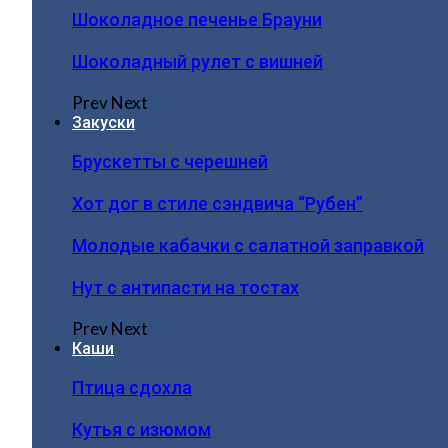
Шоколадное печенье Брауни
Шоколадный рулет с вишней
Prev
Next
Закуски
Брускетты с черешней
Хот дог в стиле сэндвича “Рубен”
Молодые кабачки с салатной заправкой
Нут с антипасти на тостах
Prev
Next
Каши
Птица сдохла
Кутья с изюмом