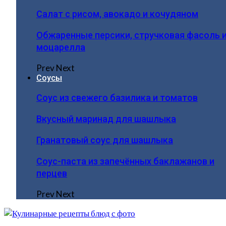
Салат с рисом, авокадо и кочудяном
Обжаренные персики, стручковая фасоль 
моцарелла
Prev
Next
Соусы
Соус из свежего базилика и томатов
Вкусный маринад для шашлыка
Гранатовый соус для шашлыка
Соус-паста из запечённых баклажанов и
перцев
Prev
Next