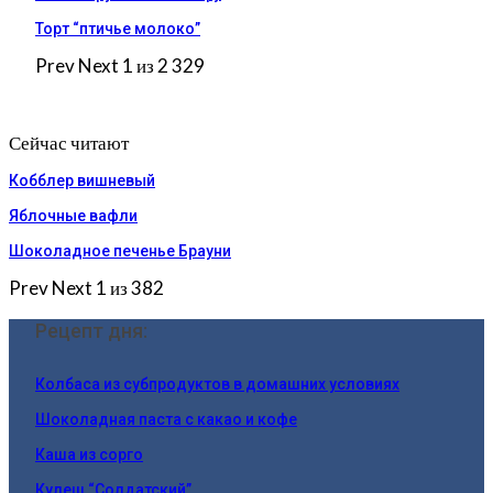
Торт “птичье молоко”
Prev
Next
1 из 2 329
Сейчас читают
Кобблер вишневый
Яблочные вафли
Шоколадное печенье Брауни
Prev
Next
1 из 382
Рецепт дня:
Колбаса из субпродуктов в домашних условиях
Шоколадная паста с какао и кофе
Каша из сорго
Кулеш “Солдатский”