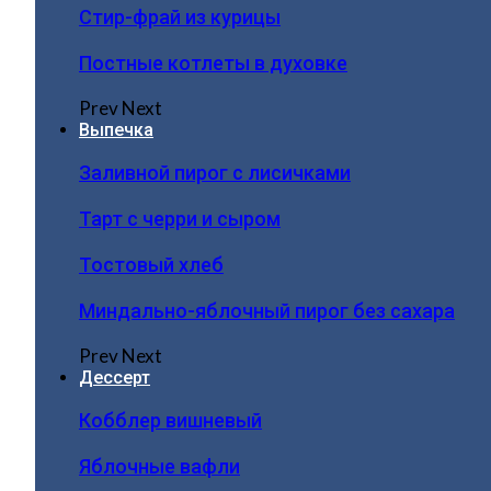
Стир-фрай из курицы
Постные котлеты в духовке
Prev
Next
Выпечка
Заливной пирог с лисичками
Тарт с черри и сыром
Тостовый хлеб
Миндально-яблочный пирог без сахара
Prev
Next
Дессерт
Кобблер вишневый
Яблочные вафли