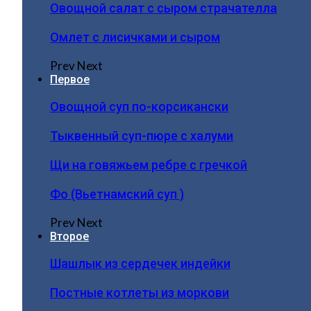
Овощной салат с сыром страчателла
Омлет с лисичками и сыром
Prev
Next
Первое
Овощной суп по-корсикански
Тыквенный суп-пюре с халуми
Щи на говяжьем ребре с гречкой
Фо (Вьетнамский суп )
Prev
Next
Второе
Шашлык из сердечек индейки
Постные котлеты из моркови