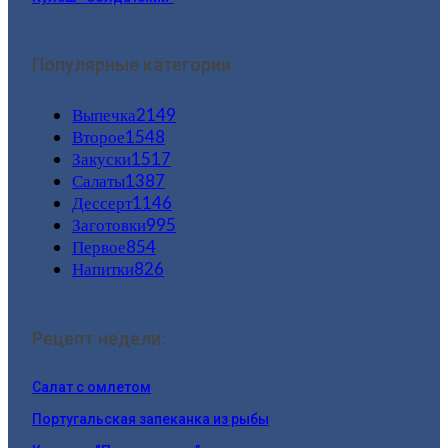
Популярные категории
Выпечка
2149
Второе
1548
Закуски
1517
Салаты
1387
Дессерт
1146
Заготовки
995
Первое
854
Напитки
826
Рецепт недели:
Салат с омлетом
Португальская запеканка из рыбы