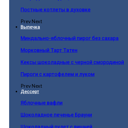
Постные котлеты в духовке
Prev
Next
Выпечка
Миндально-яблочный пирог без сахара
Морковный Тарт Татен
Кексы шоколадные с черной смородиной
Пироги c картофелем и луком
Prev
Next
Дессерт
Яблочные вафли
Шоколадное печенье Брауни
Шоколадный рулет с вишней