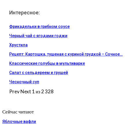
Интересное:
Фрикадельки в грибном соусе
Черный чай с ягодами годжи
Хрустила
Рецепт: Картошка, тушеная с куриной грудкой – Сочное…
Классические голубцы в мультиварке
Салат с сельдереем и грушей
Чесночный суп
Prev
Next
1 из 2 328
Сейчас читают
Яблочные вафли