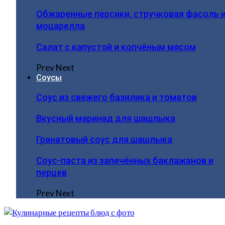
Обжаренные персики, стручковая фасоль 
моцарелла
Салат с капустой и копчёным мясом
Prev
Next
Соусы
Соус из свежего базилика и томатов
Вкусный маринад для шашлыка
Гранатовый соус для шашлыка
Соус-паста из запечённых баклажанов и
перцев
Prev
Next