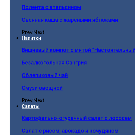
Полента с апельсином
Овсяная каша с жареными яблоками
Prev
Next
Напитки
Вишневый компот с мятой “Настоятельный
Безалкогольная Сангрия
Облепиховый чай
Смузи овощной
Prev
Next
Салаты
Картофельно-огуречный салат с лососем
Салат с рисом, авокадо и кочудяном