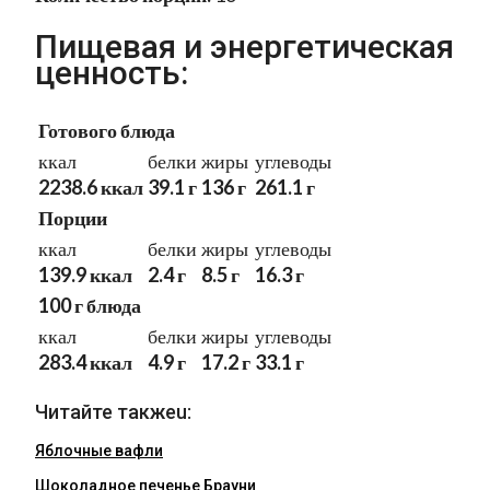
Пищевая и энергетическая
ценность:
Готового блюда
ккал
белки
жиры
углеводы
2238.6 ккал
39.1 г
136 г
261.1 г
Порции
ккал
белки
жиры
углеводы
139.9 ккал
2.4 г
8.5 г
16.3 г
100 г блюда
ккал
белки
жиры
углеводы
283.4 ккал
4.9 г
17.2 г
33.1 г
Читайте такжеu:
Яблочные вафли
Шоколадное печенье Брауни