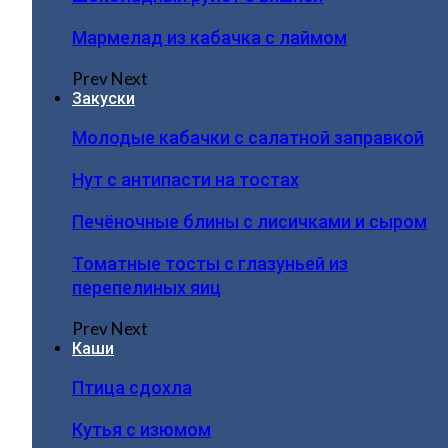
Мармелад из кабачка с лаймом
Prev
Next
Закуски
Молодые кабачки с салатной заправкой
Нут с антипасти на тостах
Печёночные блины с лисичками и сыром
Томатные тосты с глазуньей из
перепелиных яиц
Prev
Next
Каши
Птица сдохла
Кутья с изюмом