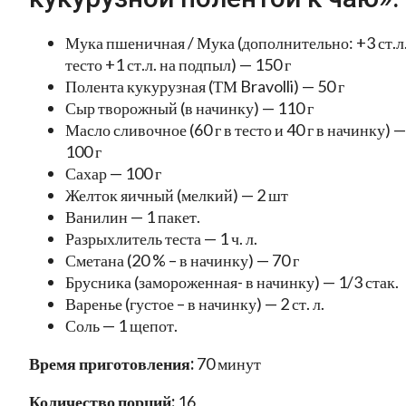
Мука пшеничная / Мука (дополнительно: +3 ст.л.
тесто +1 ст.л. на подпыл) — 150 г
Полента кукурузная (ТМ Bravolli) — 50 г
Сыр творожный (в начинку) — 110 г
Масло сливочное (60 г в тесто и 40 г в начинку) —
100 г
Сахар — 100 г
Желток яичный (мелкий) — 2 шт
Ванилин — 1 пакет.
Разрыхлитель теста — 1 ч. л.
Сметана (20 % – в начинку) — 70 г
Брусника (замороженная- в начинку) — 1/3 стак.
Варенье (густое – в начинку) — 2 ст. л.
Соль — 1 щепот.
Время приготовления:
70 минут
Количество порций:
16