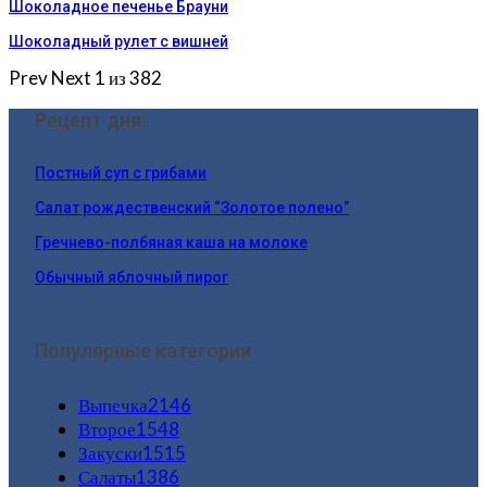
Шоколадное печенье Брауни
Шоколадный рулет с вишней
Prev
Next
1 из 382
Рецепт дня:
Постный суп с грибами
Салат рождественский “Золотое полено”
Гречнево-полбяная каша на молоке
Обычный яблочный пирог
Популярные категории
Выпечка
2146
Второе
1548
Закуски
1515
Салаты
1386