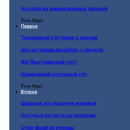
Ассорти из маринованных овощей
Prev
Next
Первое
Тыквенный суп-пюре с халуми
Щи на говяжьем ребре с гречкой
Фо (Вьетнамский суп )
Щавелевый холодный суп
Prev
Next
Второе
Шашлык из сердечек индейки
Постные котлеты из моркови
Стир-фрай из курицы