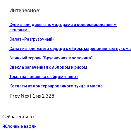
Интересное:
Суп из говядины с помидорами и консервированным
зеленым…
Салат «Разгрузочный»
Салат из говяжьего сердца с яйцом, маринованным луком 
Блинный террин “Брусничная масленица”
Свёкла запечённая с яблоком и рисом
Томатная овсянка с яйцом-пашот
Котлеты из консервированного тунца в масле
Prev
Next
1 из 2 328
Сейчас читают
Яблочные вафли