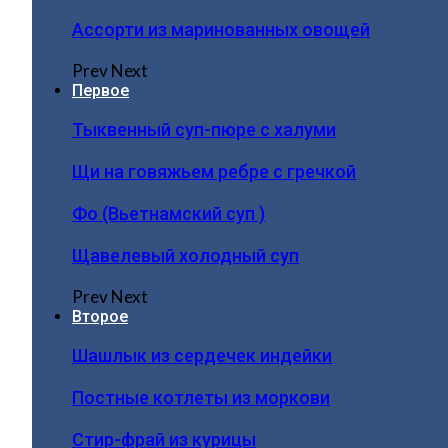
Ассорти из маринованных овощей
Prev
Next
Первое
Тыквенный суп-пюре с халуми
Щи на говяжьем ребре с гречкой
Фо (Вьетнамский суп )
Щавелевый холодный суп
Prev
Next
Второе
Шашлык из сердечек индейки
Постные котлеты из моркови
Стир-фрай из курицы