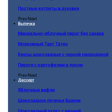
Постные котлеты в духовке
Prev
Next
Выпечка
Миндально-яблочный пирог без сахара
Морковный Тарт Татен
Кексы шоколадные с черной смородиной
Пироги c картофелем и луком
Prev
Next
Дессерт
Яблочные вафли
Шоколадное печенье Брауни
Шоколадный рулет с вишней