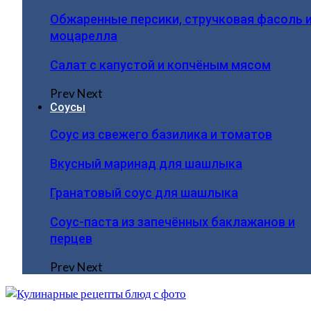
Обжаренные персики, стручковая фасоль 
моцарелла
Салат с капустой и копчёным мясом
Prev
Next
Соусы
Соус из свежего базилика и томатов
Вкусный маринад для шашлыка
Гранатовый соус для шашлыка
Соус-паста из запечённых баклажанов и
перцев
Prev
Next