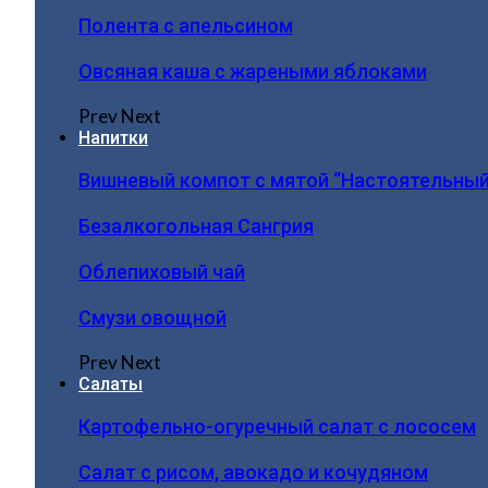
Полента с апельсином
Овсяная каша с жареными яблоками
Prev
Next
Напитки
Вишневый компот с мятой “Настоятельный
Безалкогольная Сангрия
Облепиховый чай
Смузи овощной
Prev
Next
Салаты
Картофельно-огуречный салат с лососем
Салат с рисом, авокадо и кочудяном