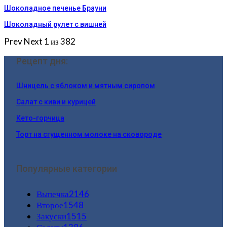
Шоколадное печенье Брауни
Шоколадный рулет с вишней
Prev
Next
1 из 382
Рецепт дня:
Шницель с яблоком и мятным сиропом
Салат с киви и курицей
Кето-горчица
Торт на сгущенном молоке на сковороде
Популярные категории
Выпечка
2146
Второе
1548
Закуски
1515