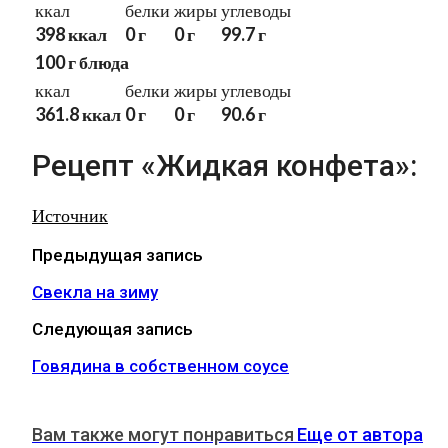
ккал
белки
жиры
углеводы
398 ккал
0 г
0 г
99.7 г
100 г блюда
ккал
белки
жиры
углеводы
361.8 ккал
0 г
0 г
90.6 г
Рецепт «Жидкая конфета»:
Источник
Предыдущая запись
Свекла на зиму
Следующая запись
Говядина в собственном соусе
Вам также могут понравиться
Еще от автора