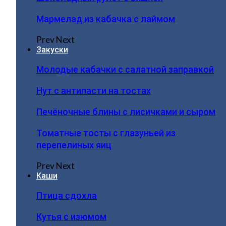
Мармелад из кабачка с лаймом
Prev
Next
Закуски
Молодые кабачки с салатной заправкой
Нут с антипасти на тостах
Печёночные блины с лисичками и сыром
Томатные тосты с глазуньей из
перепелиных яиц
Prev
Next
Каши
Птица сдохла
Кутья с изюмом