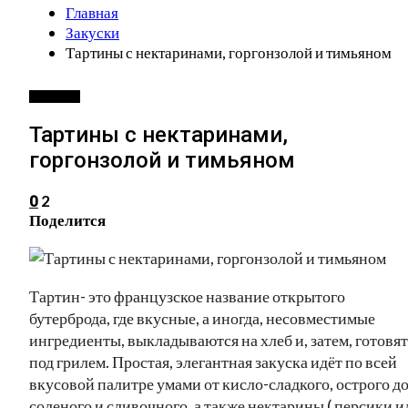
Главная
Закуски
Тартины с нектаринами, горгонзолой и тимьяном
ЗАКУСКИ
Тартины с нектаринами,
горгонзолой и тимьяном
2
0
Поделится
Тартин- это французское название открытого
бутерброда, где вкусные, а иногда, несовместимые
ингредиенты, выкладываются на хлеб и, затем, готовят
под грилем. Простая, элегантная закуска идёт по всей
вкусовой палитре умами от кисло-сладкого, острого д
соленого и сливочного. а также нектарины ( персики и