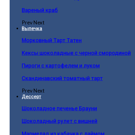
Вареный краб
Prev
Next
Выпечка
Морковный Тарт Татен
Кексы шоколадные с черной смородиной
Пироги c картофелем и луком
Скандинавский томатный тарт
Prev
Next
Дессерт
Шоколадное печенье Брауни
Шоколадный рулет с вишней
Мармелад из кабачка с лаймом