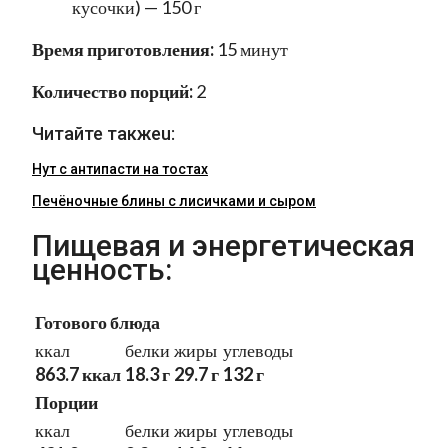
кусочки) — 150 г
Время приготовления:
15 минут
Количество порций:
2
Читайте такжеu:
Нут с антипасти на тостах
Печёночные блины с лисичками и сыром
Пищевая и энергетическая
ценность:
Готового блюда
ккал
белки
жиры
углеводы
863.7 ккал
18.3 г
29.7 г
132 г
Порции
ккал
белки
жиры
углеводы