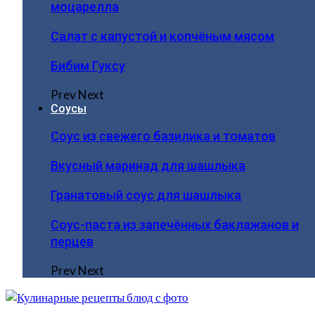
моцарелла
Салат с капустой и копчёным мясом
Бибим Гуксу
Prev
Next
Соусы
Соус из свежего базилика и томатов
Вкусный маринад для шашлыка
Гранатовый соус для шашлыка
Соус-паста из запечённых баклажанов и
перцев
Prev
Next