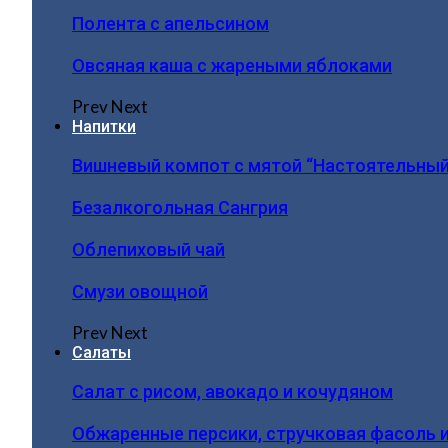
Полента с апельсином
Овсяная каша с жареными яблоками
Prev
Next
Напитки
Вишневый компот с мятой “Настоятельный
Безалкогольная Сангрия
Облепиховый чай
Смузи овощной
Prev
Next
Салаты
Салат с рисом, авокадо и кочудяном
Обжаренные персики, стручковая фасоль 