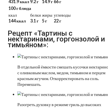
431.9 ккал
9.2 г
14.9 г
66 г
100 г блюда
ккал
белки
жиры
углеводы
144 ккал
3.1 г
5 г
22 г
Рецепт «Тартины с
нектаринами, горгонзолой и
тимьяном»:
В отдельной ёмкости смешать кусочки нектарин
с оливковым маслом, медом, тимьяном и перцем
красным жгучим. Откорректировать на соль.
Перемешать.
Разогреть духовку в режиме гриль до высоких