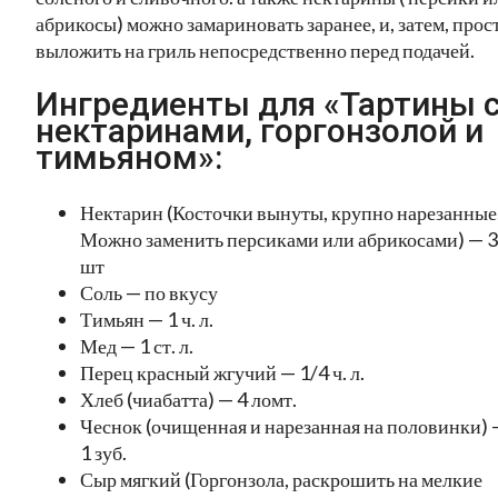
абрикосы) можно замариновать заранее, и, затем, прос
выложить на гриль непосредственно перед подачей.
Ингредиенты для «Тартины 
нектаринами, горгонзолой и
тимьяном»:
Нектарин (Косточки вынуты, крупно нарезанные
Можно заменить персиками или абрикосами) — 3
шт
Соль — по вкусу
Тимьян — 1 ч. л.
Мед — 1 ст. л.
Перец красный жгучий — 1/4 ч. л.
Хлеб (чиабатта) — 4 ломт.
Чеснок (очищенная и нарезанная на половинки) 
1 зуб.
Сыр мягкий (Горгонзола, раскрошить на мелкие