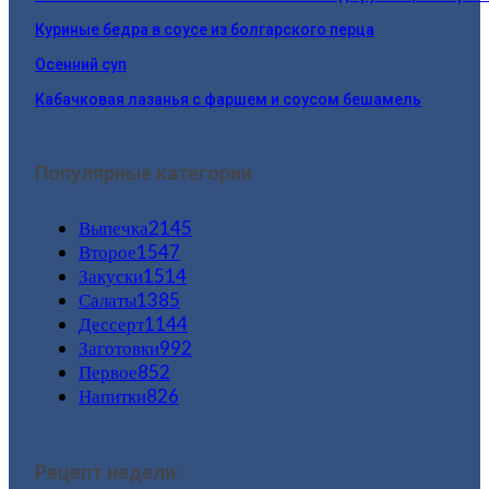
Куриные бедра в соусе из болгарского перца
Осенний суп
Кабачковая лазанья с фаршем и соусом бешамель
Популярные категории
Выпечка
2145
Второе
1547
Закуски
1514
Салаты
1385
Дессерт
1144
Заготовки
992
Первое
852
Напитки
826
Рецепт недели: