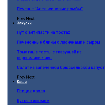
Печенье “Апельсиновые ромбы”
Prev
Next
Закуски
Нут с антипасти на тостах
Печёночные блины с лисичками и сыром
Томатные тосты с глазуньей из
перепелиных яиц
Салат из запеченной брюссельской капус
Prev
Next
Каши
Птица сдохла
Кутья с изюмом