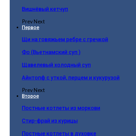
Вишнёвый кетчуп
Prev
Next
Первое
Щи на говяжьем ребре с гречкой
Фо (Вьетнамский суп )
Щавелевый холодный суп
Айнтопф с уткой, перцем и кукурузой
Prev
Next
Второе
Постные котлеты из моркови
Стир-фрай из курицы
Постные котлеты в духовке