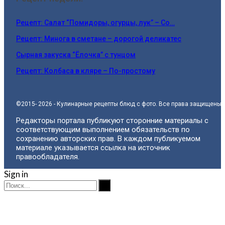
Рецепт: Салат “Помидоры, огурцы, лук” – Со…
Рецепт: Минога в сметане – дорогой деликатес
Сырная закуска “Ёлочка” с тунцом
Рецепт: Колбаса в кляре – По-простому
©2015- 2026 - Кулинарные рецепты блюд с фото. Все права защищены.
Редакторы портала публикуют сторонние материалы с
соответствующим выполнением обязательств по
сохранению авторских прав. В каждом публикуемом
материале указывается ссылка на источник
правообладателя.
Sign in