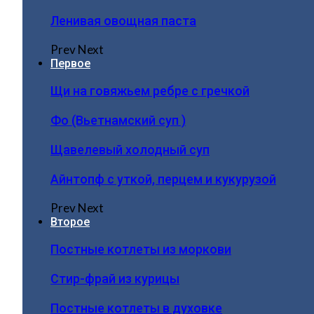
Ленивая овощная паста
Prev
Next
Первое
Щи на говяжьем ребре с гречкой
Фо (Вьетнамский суп )
Щавелевый холодный суп
Айнтопф с уткой, перцем и кукурузой
Prev
Next
Второе
Постные котлеты из моркови
Стир-фрай из курицы
Постные котлеты в духовке