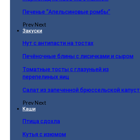
Печенье “Апельсиновые ромбы”
Prev
Next
Закуски
Нут с антипасти на тостах
Печёночные блины с лисичками и сыром
Томатные тосты с глазуньей из
перепелиных яиц
Салат из запеченной брюссельской капус
Prev
Next
Каши
Птица сдохла
Кутья с изюмом