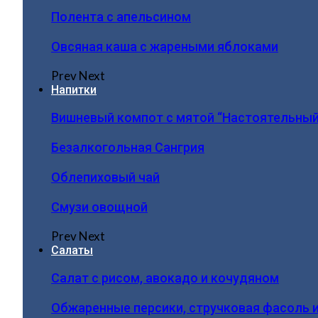
Полента с апельсином
Овсяная каша с жареными яблоками
Prev
Next
Напитки
Вишневый компот с мятой “Настоятельный
Безалкогольная Сангрия
Облепиховый чай
Смузи овощной
Prev
Next
Салаты
Салат с рисом, авокадо и кочудяном
Обжаренные персики, стручковая фасоль 