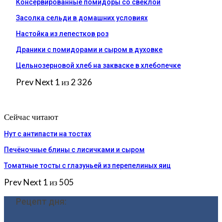
Консервированные помидоры со свеклой
Засолка сельди в домашних условиях
Настойка из лепестков роз
Драники с помидорами и сыром в духовке
Цельнозерновой хлеб на закваске в хлебопечке
Prev
Next
1 из 2 326
Сейчас читают
Нут с антипасти на тостах
Печёночные блины с лисичками и сыром
Томатные тосты с глазуньей из перепелиных яиц
Prev
Next
1 из 505
Рецепт дня: