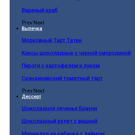
Вареный краб
Prev
Next
Выпечка
Морковный Тарт Татен
Кексы шоколадные с черной смородиной
Пироги c картофелем и луком
Скандинавский томатный тарт
Prev
Next
Дессерт
Шоколадное печенье Брауни
Шоколадный рулет с вишней
Мармелад из кабачка с лаймом