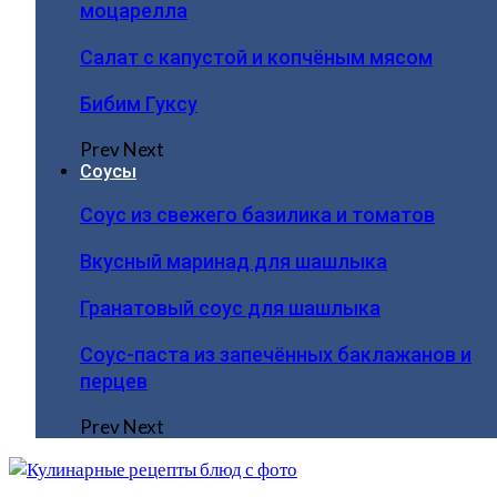
моцарелла
Салат с капустой и копчёным мясом
Бибим Гуксу
Prev
Next
Соусы
Соус из свежего базилика и томатов
Вкусный маринад для шашлыка
Гранатовый соус для шашлыка
Соус-паста из запечённых баклажанов и
перцев
Prev
Next