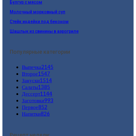
Булгур с мясом
Молочный морковный суп
Стейк индейки под беконом
Шашлык из свинины в аэрогриле
Популярные категории
Выпечка
2145
Второе
1547
Закуски
1514
Салаты
1385
Дессерт
1144
Заготовки
993
Первое
852
Напитки
826
Рецепт недели: