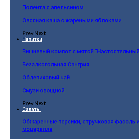
Полента с апельсином
Овсяная каша с жареными яблоками
Prev
Next
Напитки
Вишневый компот с мятой “Настоятельный
Безалкогольная Сангрия
Облепиховый чай
Смузи овощной
Prev
Next
Салаты
Обжаренные персики, стручковая фасоль 
моцарелла