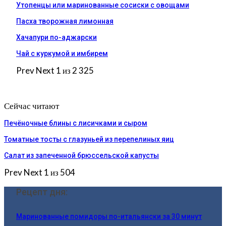
Утопенцы или маринованные сосиски с овощами
Пасха творожная лимонная
Хачапури по-аджарски
Чай с куркумой и имбирем
Prev
Next
1 из 2 325
Сейчас читают
Печёночные блины с лисичками и сыром
Томатные тосты с глазуньей из перепелиных яиц
Салат из запеченной брюссельской капусты
Prev
Next
1 из 504
Рецепт дня:
Маринованные помидоры по-итальянски за 30 минут