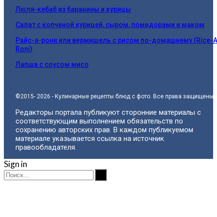
Люля-кебаб из баранины и курицы
Салат с копченой курицей, сыром, помидорами и маком
Райс-а-рони или вермишель с рисом по-домашнему (Rice-A
Roni)
Лапша с соусом мисо
©2015- 2026 - Кулинарные рецепты блюд с фото. Все права защищены.
Редакторы портала публикуют сторонние материалы с
соответствующим выполнением обязательств по
сохранению авторских прав. В каждом публикуемом
материале указывается ссылка на источник
правообладателя.
Sign in