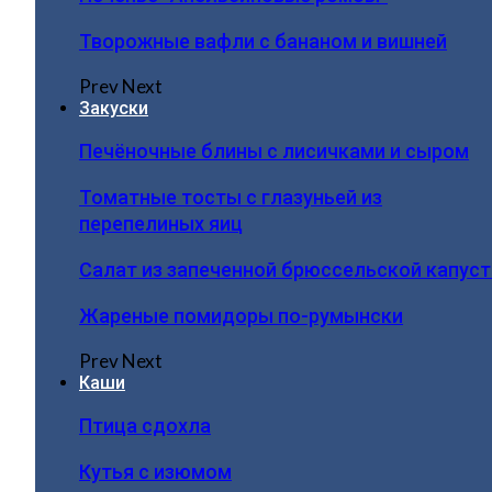
Творожные вафли с бананом и вишней
Prev
Next
Закуски
Печёночные блины с лисичками и сыром
Томатные тосты с глазуньей из
перепелиных яиц
Салат из запеченной брюссельской капус
Жареные помидоры по-румынски
Prev
Next
Каши
Птица сдохла
Кутья с изюмом