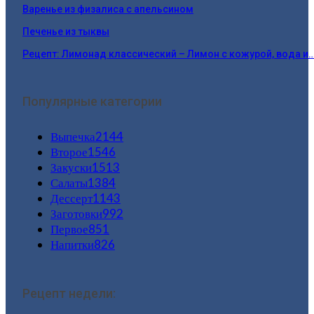
Варенье из физалиса с апельсином
Печенье из тыквы
Рецепт: Лимонад классический – Лимон с кожурой, вода и
Популярные категории
Выпечка
2144
Второе
1546
Закуски
1513
Салаты
1384
Дессерт
1143
Заготовки
992
Первое
851
Напитки
826
Рецепт недели: