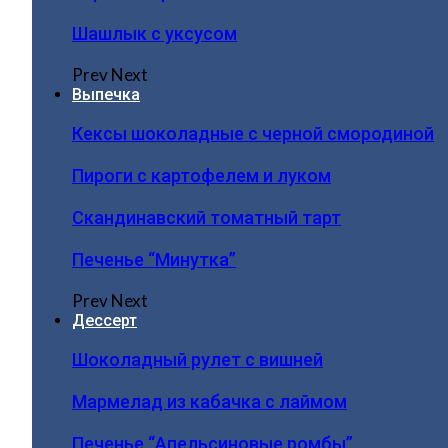
Шашлык с уксусом
Prev
Next
Выпечка
Кексы шоколадные с черной смородиной
Пироги c картофелем и луком
Скандинавский томатный тарт
Печенье “Минутка”
Prev
Next
Дессерт
Шоколадный рулет с вишней
Мармелад из кабачка с лаймом
Печенье “Апельсиновые ромбы”