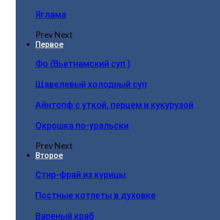
Яглама
Prev
Next
Первое
Фо (Вьетнамский суп )
Щавелевый холодный суп
Айнтопф с уткой, перцем и кукурузой
Окрошка по-уральски
Prev
Next
Второе
Стир-фрай из курицы
Постные котлеты в духовке
Вареный краб