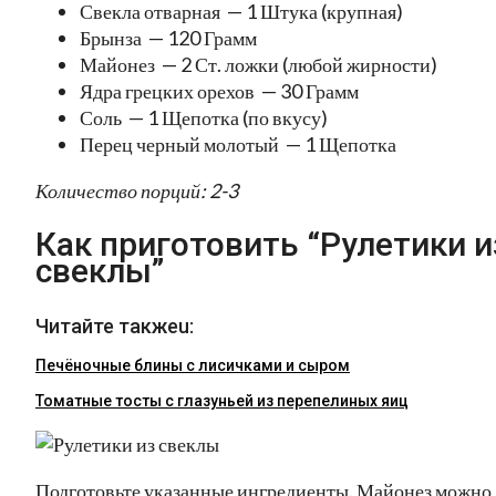
Свекла отварная — 1 Штука (крупная)
Брынза — 120 Грамм
Майонез — 2 Ст. ложки (любой жирности)
Ядра грецких орехов — 30 Грамм
Соль — 1 Щепотка (по вкусу)
Перец черный молотый — 1 Щепотка
Количество порций: 2-3
Как приготовить “Рулетики и
свеклы”
Читайте такжеu:
Печёночные блины с лисичками и сыром
Томатные тосты с глазуньей из перепелиных яиц
Подготовьте указанные ингредиенты. Майонез можно