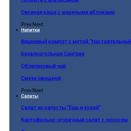
Овсяная каша с жареными яблоками
Prev
Next
Напитки
Вишневый компот с мятой “Настоятельный
Безалкогольная Сангрия
Облепиховый чай
Смузи овощной
Prev
Next
Салаты
Салат из капусты “Ешь и худей”
Картофельно-огуречный салат с лососем