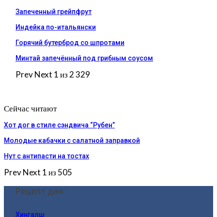
Запеченный грейпфрут
Индейка по-итальянски
Горячий бутерброд со шпротами
Минтай запечённый под грибным соусом
Prev
Next
1 из 2 329
Сейчас читают
Хот дог в стиле сэндвича “Рубен”
Молодые кабачки с салатной заправкой
Нут с антипасти на тостах
Prev
Next
1 из 505
Рецепт дня:
Хингалш