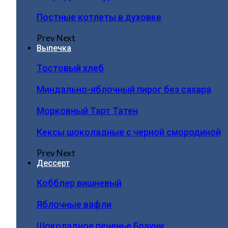
Постные котлеты в духовке
Prev
Next
Выпечка
Тостовый хлеб
Миндально-яблочный пирог без сахара
Морковный Тарт Татен
Кексы шоколадные с черной смородиной
Prev
Next
Дессерт
Кобблер вишневый
Яблочные вафли
Шоколадное печенье Брауни