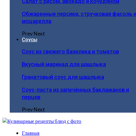
Салат с рисом, авокадо и кочудяном
Обжаренные персики, стручковая фасоль 
моцарелла
Prev
Next
Соусы
Соус из свежего базилика и томатов
Вкусный маринад для шашлыка
Гранатовый соус для шашлыка
Соус-паста из запечённых баклажанов и
перцев
Prev
Next
Главная