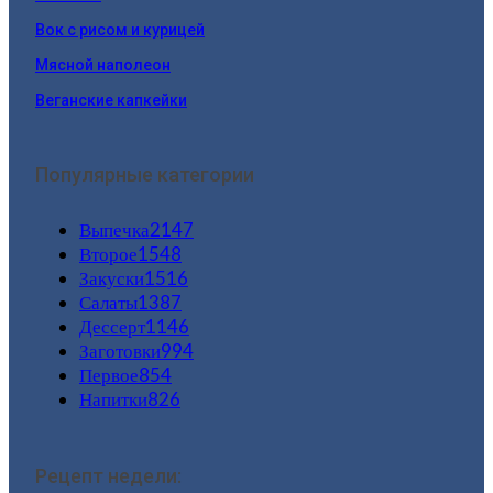
Вок с рисом и курицей
Мясной наполеон
Веганские капкейки
Популярные категории
Выпечка
2147
Второе
1548
Закуски
1516
Салаты
1387
Дессерт
1146
Заготовки
994
Первое
854
Напитки
826
Рецепт недели: