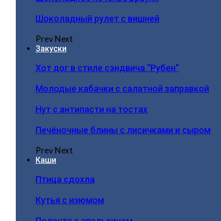
Шоколадный рулет с вишней
Prev
Next
Закуски
Хот дог в стиле сэндвича “Рубен”
Молодые кабачки с салатной заправкой
Нут с антипасти на тостах
Печёночные блины с лисичками и сыром
Prev
Next
Каши
Птица сдохла
Кутья с изюмом
Полента с апельсином