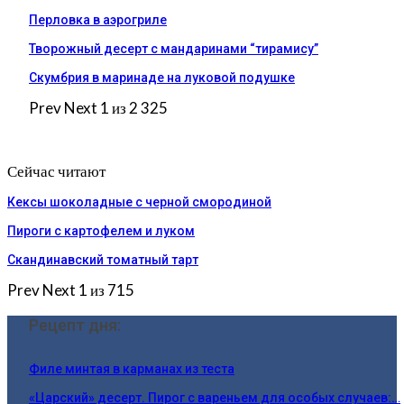
Перловка в аэрогриле
Творожный десерт с мандаринами “тирамису”
Скумбрия в маринаде на луковой подушке
Prev
Next
1 из 2 325
Сейчас читают
Кексы шоколадные с черной смородиной
Пироги c картофелем и луком
Скандинавский томатный тарт
Prev
Next
1 из 715
Рецепт дня:
Филе минтая в карманах из теста
«Царский» десерт. Пирог с вареньем для особых случаев:…