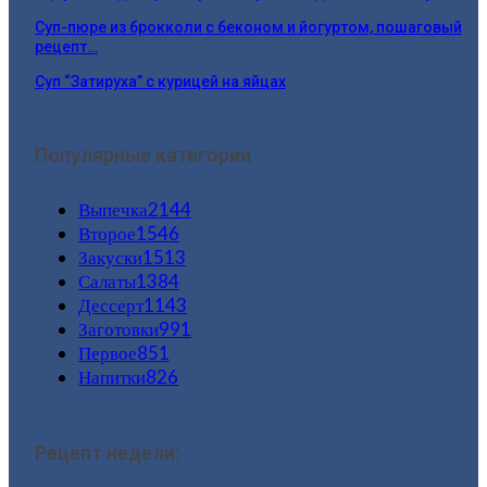
Суп-пюре из брокколи с беконом и йогуртом, пошаговый
рецепт…
Суп “Затируха” с курицей на яйцах
Популярные категории
Выпечка
2144
Второе
1546
Закуски
1513
Салаты
1384
Дессерт
1143
Заготовки
991
Первое
851
Напитки
826
Рецепт недели: