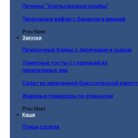
Печенье “Апельсиновые ромбы”
Творожные вафли с бананом и вишней
Prev
Next
Закуски
Печёночные блины с лисичками и сыром
Томатные тосты с глазуньей из
перепелиных яиц
Салат из запеченной брюссельской капус
Жареные помидоры по-румынски
Prev
Next
Каши
Птица сдохла