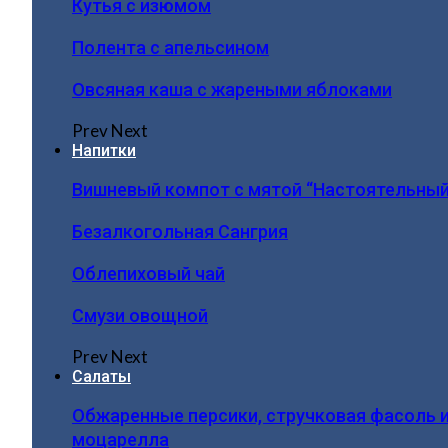
Кутья с изюмом
Полента с апельсином
Овсяная каша с жареными яблоками
Prev
Next
Напитки
Вишневый компот с мятой “Настоятельный
Безалкогольная Сангрия
Облепиховый чай
Смузи овощной
Prev
Next
Салаты
Обжаренные персики, стручковая фасоль 
моцарелла