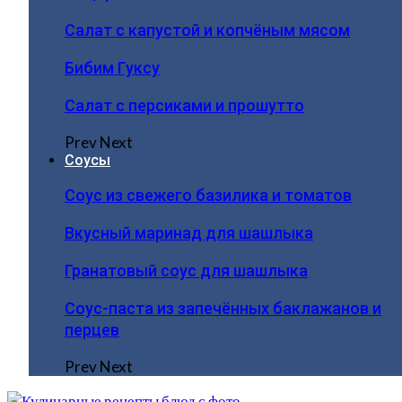
Салат с капустой и копчёным мясом
Бибим Гуксу
Салат с персиками и прошутто
Prev
Next
Соусы
Соус из свежего базилика и томатов
Вкусный маринад для шашлыка
Гранатовый соус для шашлыка
Соус-паста из запечённых баклажанов и
перцев
Prev
Next