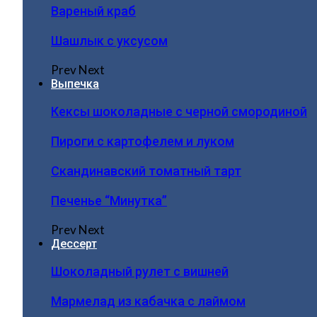
Вареный краб
Шашлык с уксусом
Prev
Next
Выпечка
Кексы шоколадные с черной смородиной
Пироги c картофелем и луком
Скандинавский томатный тарт
Печенье “Минутка”
Prev
Next
Дессерт
Шоколадный рулет с вишней
Мармелад из кабачка с лаймом