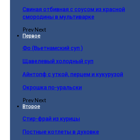
Свиная отбивная с соусом из красной
смородины в мультиварке
Prev
Next
Первое
Фо (Вьетнамский суп )
Щавелевый холодный суп
Айнтопф с уткой, перцем и кукурузой
Окрошка по-уральски
Prev
Next
Второе
Стир-фрай из курицы
Постные котлеты в духовке