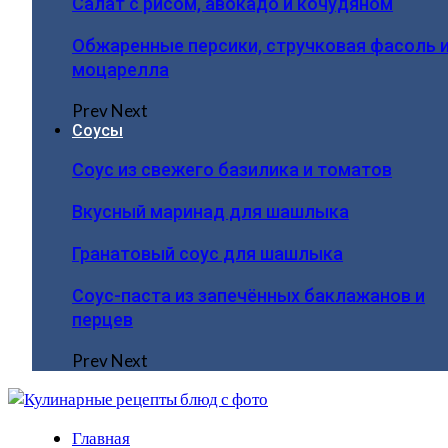
Салат с рисом, авокадо и кочудяном
Обжаренные персики, стручковая фасоль 
моцарелла
Prev
Next
Соусы
Соус из свежего базилика и томатов
Вкусный маринад для шашлыка
Гранатовый соус для шашлыка
Соус-паста из запечённых баклажанов и
перцев
Prev
Next
Главная