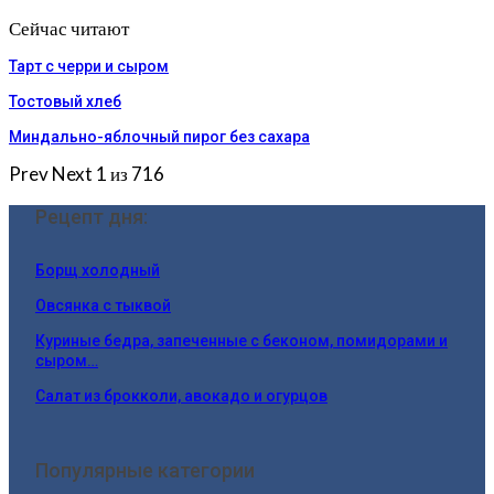
Сейчас читают
Тарт с черри и сыром
Тостовый хлеб
Миндально-яблочный пирог без сахара
Prev
Next
1 из 716
Рецепт дня:
Борщ холодный
Овсянка с тыквой
Куриные бедра, запеченные с беконом, помидорами и
сыром…
Салат из брокколи, авокадо и огурцов
Популярные категории