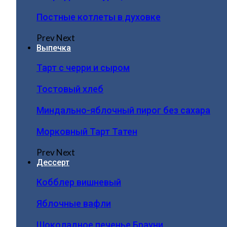
Постные котлеты в духовке
Prev
Next
Выпечка
Тарт с черри и сыром
Тостовый хлеб
Миндально-яблочный пирог без сахара
Морковный Тарт Татен
Prev
Next
Дессерт
Кобблер вишневый
Яблочные вафли
Шоколадное печенье Брауни