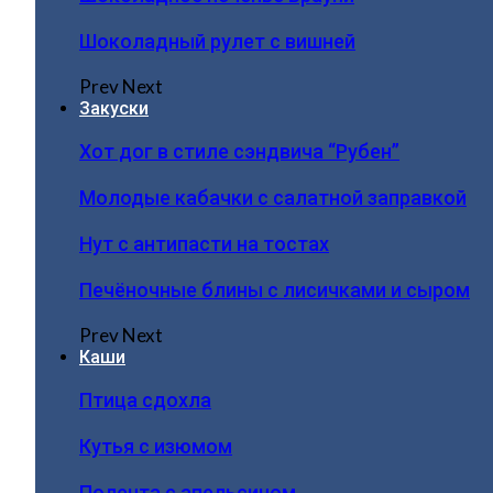
Шоколадный рулет с вишней
Prev
Next
Закуски
Хот дог в стиле сэндвича “Рубен”
Молодые кабачки с салатной заправкой
Нут с антипасти на тостах
Печёночные блины с лисичками и сыром
Prev
Next
Каши
Птица сдохла
Кутья с изюмом
Полента с апельсином