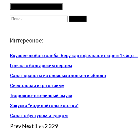
Интересное:
Вкуснее любого хлеба. Беру картофельное пюре и 1 яйцо:…
Гречка с болгарским перцем
Салат красоты из овсяных хлопьев и яблока
Свекольная икра на зиму
Творожно-ежевичный смузи
Закуска “индилайтовые ножки”
Салат с булгуром и тунцом
Prev
Next
1 из 2 329