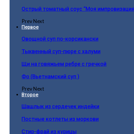
Острый томатный соус “Моя импровизация
Prev
Next
Первое
Овощной суп по-корсикански
Тыквенный суп-пюре с халуми
Щи на говяжьем ребре с гречкой
Фо (Вьетнамский суп )
Prev
Next
Второе
Шашлык из сердечек индейки
Постные котлеты из моркови
Стир-фрай из курицы