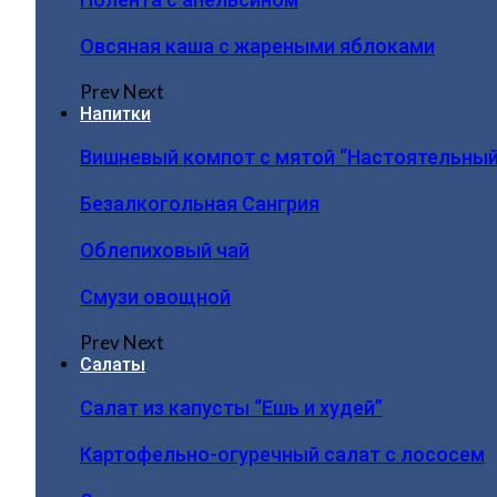
Овсяная каша с жареными яблоками
Prev
Next
Напитки
Вишневый компот с мятой “Настоятельный
Безалкогольная Сангрия
Облепиховый чай
Смузи овощной
Prev
Next
Салаты
Салат из капусты “Ешь и худей”
Картофельно-огуречный салат с лососем