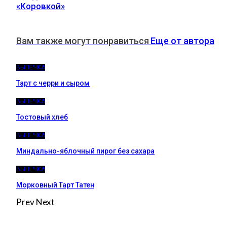
«Коровкой»
Вам также могут понравиться
Еще от автора
ВЫПЕЧКА
Тарт с черри и сыром
ВЫПЕЧКА
Тостовый хлеб
ВЫПЕЧКА
Миндально-яблочный пирог без сахара
ВЫПЕЧКА
Морковный Тарт Татен
Prev
Next