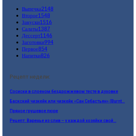
Выпечка
2148
Второе
1548
Закуски
1516
Салаты
1387
Дессерт
1146
Заготовки
994
Первое
854
Напитки
826
Рецепт недели:
Сосиски в слоеном бездрожжевом тесте в духовке
Баскский чизкейк или чизкейк «Сан Себастьян» (Burnt…
Пряное грушевое пюре
Рецепт: Варенье из слив – у каждой хозяйки свой…