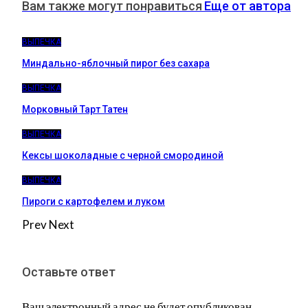
Вам также могут понравиться
Еще от автора
ВЫПЕЧКА
Миндально-яблочный пирог без сахара
ВЫПЕЧКА
Морковный Тарт Татен
ВЫПЕЧКА
Кексы шоколадные с черной смородиной
ВЫПЕЧКА
Пироги c картофелем и луком
Prev
Next
Оставьте ответ
Ваш электронный адрес не будет опубликован.