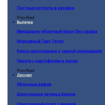
Постные котлеты в духовке
Prev
Next
Выпечка
Миндально-яблочный пирог без сахара
Морковный Тарт Татен
Кексы шоколадные с черной смородиной
Пироги c картофелем и луком
Prev
Next
Дессерт
Яблочные вафли
Шоколадное печенье Брауни
Шоколадный рулет с вишней