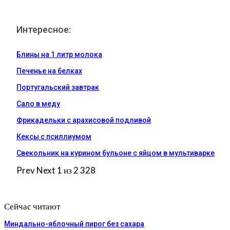
Интересное:
Блины на 1 литр молока
Печенье на белках
Португальский завтрак
Сало в меду
Фрикадельки с арахисовой подливой
Кексы с псиллиумом
Свекольник на курином бульоне с яйцом в мультиварке
Prev
Next
1 из 2 328
Сейчас читают
Миндально-яблочный пирог без сахара