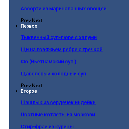
Ассорти из маринованных овощей
Prev
Next
Первое
Тыквенный суп-пюре с халуми
Щи на говяжьем ребре с гречкой
Фо (Вьетнамский суп )
Щавелевый холодный суп
Prev
Next
Второе
Шашлык из сердечек индейки
Постные котлеты из моркови
Стир-фрай из курицы