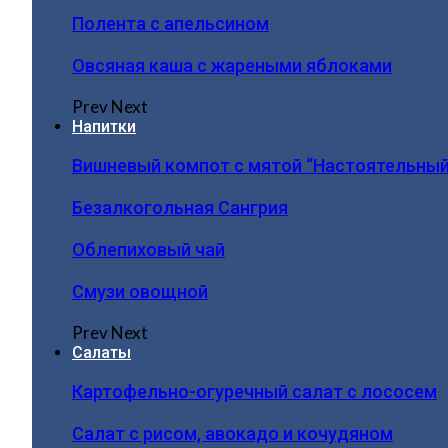
Полента с апельсином
Овсяная каша с жареными яблоками
Prev
Next
Напитки
Вишневый компот с мятой “Настоятельный
Безалкогольная Сангрия
Облепиховый чай
Смузи овощной
Prev
Next
Салаты
Картофельно-огуречный салат с лососем
Салат с рисом, авокадо и кочудяном