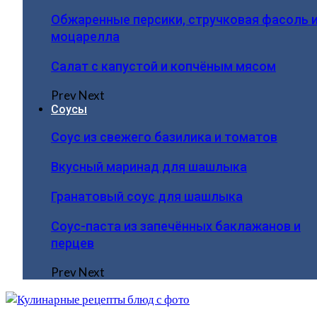
Обжаренные персики, стручковая фасоль 
моцарелла
Салат с капустой и копчёным мясом
Prev
Next
Соусы
Соус из свежего базилика и томатов
Вкусный маринад для шашлыка
Гранатовый соус для шашлыка
Соус-паста из запечённых баклажанов и
перцев
Prev
Next