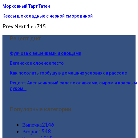
Морковный Тарт Татен
Кексы шоколадные с черной смородиной
Prev
Next
1 из 715
Рецепт дня:
Фунчоза с вешенками и овощами
Веганское слоеное тесто
Как посолить горбушу в домашних условиях в рассоле
Рецепт: Апельсиновый салат с оливками, сыром и красным
луком…
Популярные категории
Выпечка
2146
Второе
1548