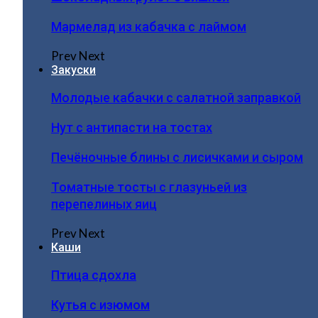
Мармелад из кабачка с лаймом
Prev
Next
Закуски
Молодые кабачки с салатной заправкой
Нут с антипасти на тостах
Печёночные блины с лисичками и сыром
Томатные тосты с глазуньей из
перепелиных яиц
Prev
Next
Каши
Птица сдохла
Кутья с изюмом