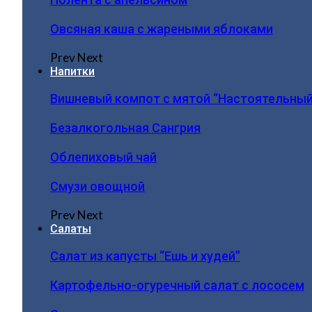
Овсяная каша с жареными яблоками
Prev
Next
Напитки
Вишневый компот с мятой “Настоятельный
Безалкогольная Сангрия
Облепиховый чай
Смузи овощной
Prev
Next
Салаты
Салат из капусты “Ешь и худей”
Картофельно-огуречный салат с лососем