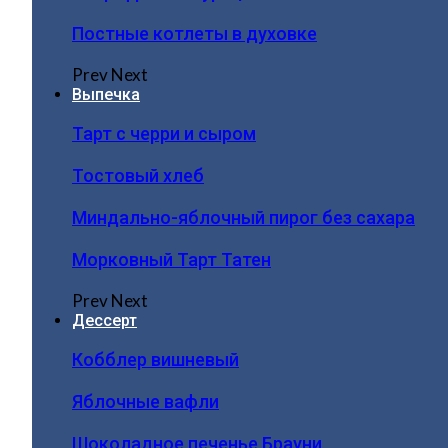
Постные котлеты в духовке
Prev
Next
Выпечка
Тарт с черри и сыром
Тостовый хлеб
Миндально-яблочный пирог без сахара
Морковный Тарт Татен
Prev
Next
Дессерт
Кобблер вишневый
Яблочные вафли
Шоколадное печенье Брауни