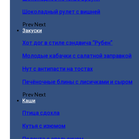
Шоколадный рулет с вишней
Prev
Next
Закуски
Хот дог в стиле сэндвича “Рубен”
Молодые кабачки с салатной заправкой
Нут с антипасти на тостах
Печёночные блины с лисичками и сыром
Prev
Next
Каши
Птица сдохла
Кутья с изюмом
Полента с апельсином