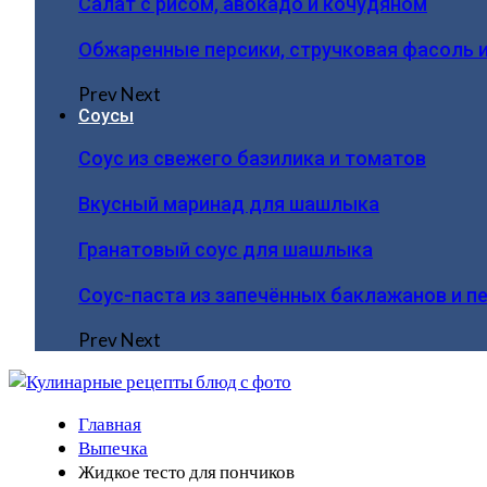
Салат с рисом, авокадо и кочудяном
Обжаренные персики, стручковая фасоль 
Prev
Next
Соусы
Соус из свежего базилика и томатов
Вкусный маринад для шашлыка
Гранатовый соус для шашлыка
Соус-паста из запечённых баклажанов и п
Prev
Next
Главная
Выпечка
Жидкое тесто для пончиков