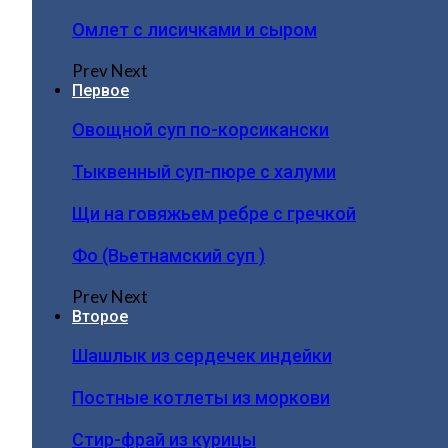
Омлет с лисичками и сыром
Prev
Next
Первое
Овощной суп по-корсикански
Тыквенный суп-пюре с халуми
Щи на говяжьем ребре с гречкой
Фо (Вьетнамский суп )
Prev
Next
Второе
Шашлык из сердечек индейки
Постные котлеты из моркови
Стир-фрай из курицы