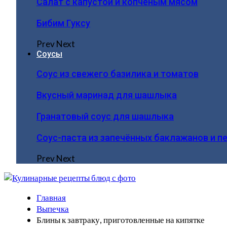
Салат с капустой и копчёным мясом
Бибим Гуксу
Prev
Next
Соусы
Соус из свежего базилика и томатов
Вкусный маринад для шашлыка
Гранатовый соус для шашлыка
Соус-паста из запечённых баклажанов и п
Prev
Next
Главная
Выпечка
Блины к завтраку, приготовленные на кипятке