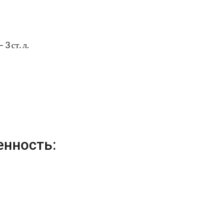
 3 ст. л.
енность: