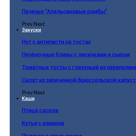
Печенье “Апельсиновые ромбы”
Prev
Next
Закуски
Нут с антипасти на тостах
Печёночные блины с лисичками и сыром
Томатные тосты с глазуньей из перепелин
Салат из запеченной брюссельской капус
Prev
Next
Каши
Птица сдохла
Кутья с изюмом
Полента с апельсином