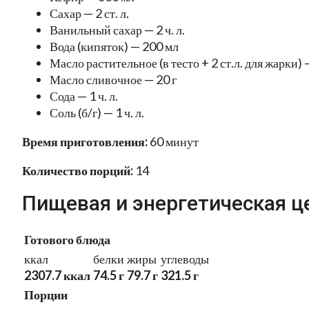
Сахар — 2 ст. л.
Ванильный сахар — 2 ч. л.
Вода (кипяток) — 200 мл
Масло растительное (в тесто + 2 ст.л. для жарки) —
Масло сливочное — 20 г
Сода — 1 ч. л.
Соль (б/г) — 1 ч. л.
Время приготовления:
60 минут
Количество порций:
14
Пищевая и энергетическая ц
Готового блюда
ккал
белки
жиры
углеводы
2307.7 ккал
74.5 г
79.7 г
321.5 г
Порции