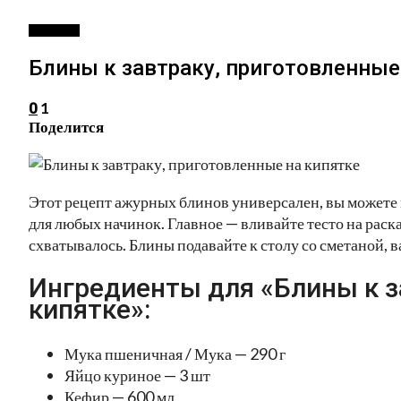
ВЫПЕЧКА
Блины к завтраку, приготовленные
1
0
Поделится
Этот рецепт ажурных блинов универсален, вы можете 
для любых начинок. Главное — вливайте тесто на рас
схватывалось. Блины подавайте к столу со сметаной, 
Ингредиенты для «Блины к з
кипятке»:
Мука пшеничная / Мука — 290 г
Яйцо куриное — 3 шт
Кефир — 600 мл