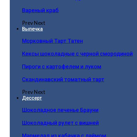
Вареный краб
Prev
Next
Выпечка
Морковный Тарт Татен
Кексы шоколадные с черной смородиной
Пироги c картофелем и луком
Скандинавский томатный тарт
Prev
Next
Дессерт
Шоколадное печенье Брауни
Шоколадный рулет с вишней
Мармелад из кабачка с лаймом