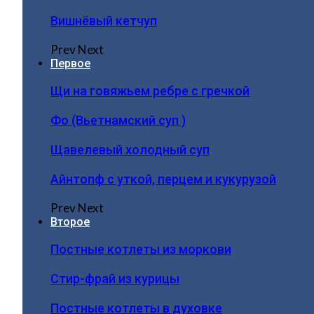
Вишнёвый кетчуп
Prev
Next
Первое
Щи на говяжьем ребре с гречкой
Фо (Вьетнамский суп )
Щавелевый холодный суп
Айнтопф с уткой, перцем и кукурузой
Prev
Next
Второе
Постные котлеты из моркови
Стир-фрай из курицы
Постные котлеты в духовке