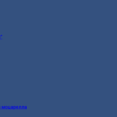
”
и моцарелла