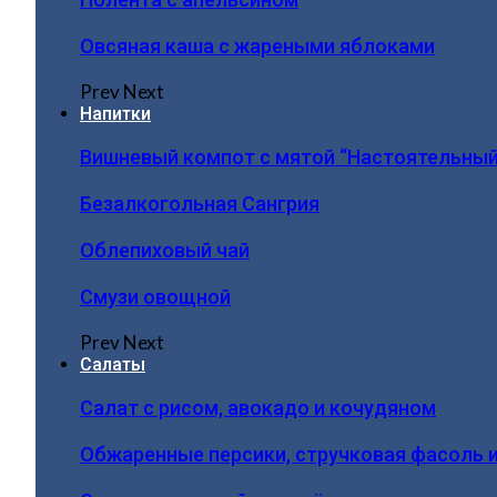
Овсяная каша с жареными яблоками
Prev
Next
Напитки
Вишневый компот с мятой “Настоятельный
Безалкогольная Сангрия
Облепиховый чай
Смузи овощной
Prev
Next
Салаты
Салат с рисом, авокадо и кочудяном
Обжаренные персики, стручковая фасоль 