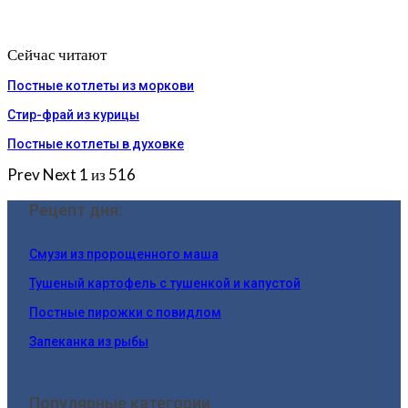
Сейчас читают
Постные котлеты из моркови
Стир-фрай из курицы
Постные котлеты в духовке
Prev
Next
1 из 516
Рецепт дня:
Смузи из пророщенного маша
Тушеный картофель с тушенкой и капустой
Постные пирожки с повидлом
Запеканка из рыбы
Популярные категории