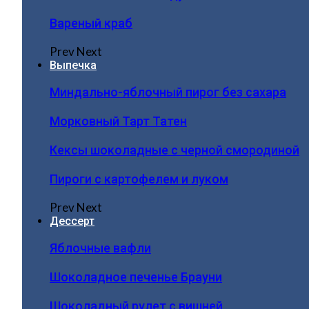
Вареный краб
Prev
Next
Выпечка
Миндально-яблочный пирог без сахара
Морковный Тарт Татен
Кексы шоколадные с черной смородиной
Пироги c картофелем и луком
Prev
Next
Дессерт
Яблочные вафли
Шоколадное печенье Брауни
Шоколадный рулет с вишней