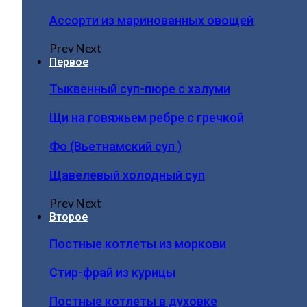
Ассорти из маринованных овощей
Prev
Next
Первое
Тыквенный суп-пюре с халуми
Щи на говяжьем ребре с гречкой
Фо (Вьетнамский суп )
Щавелевый холодный суп
Prev
Next
Второе
Постные котлеты из моркови
Стир-фрай из курицы
Постные котлеты в духовке