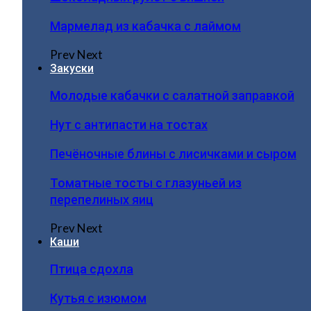
Мармелад из кабачка с лаймом
Prev
Next
Закуски
Молодые кабачки с салатной заправкой
Нут с антипасти на тостах
Печёночные блины с лисичками и сыром
Томатные тосты с глазуньей из
перепелиных яиц
Prev
Next
Каши
Птица сдохла
Кутья с изюмом