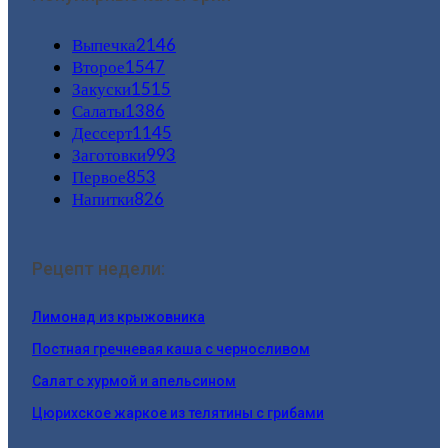
Выпечка
2146
Второе
1547
Закуски
1515
Салаты
1386
Дессерт
1145
Заготовки
993
Первое
853
Напитки
826
Рецепт недели:
Лимонад из крыжовника
Постная гречневая каша с черносливом
Салат с хурмой и апельсином
Цюрихское жаркое из телятины с грибами