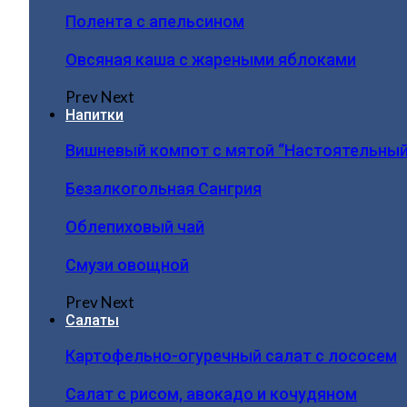
Полента с апельсином
Овсяная каша с жареными яблоками
Prev
Next
Напитки
Вишневый компот с мятой “Настоятельный
Безалкогольная Сангрия
Облепиховый чай
Смузи овощной
Prev
Next
Салаты
Картофельно-огуречный салат с лососем
Салат с рисом, авокадо и кочудяном