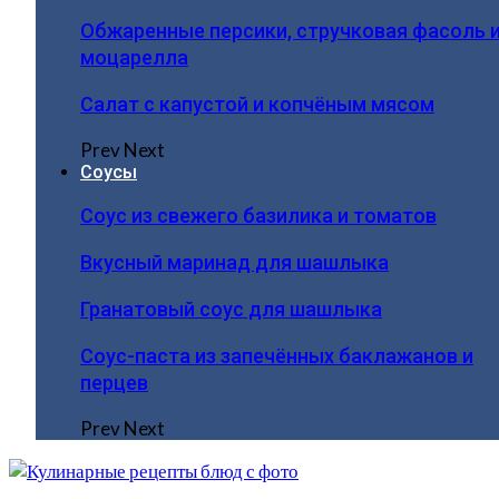
Обжаренные персики, стручковая фасоль 
моцарелла
Салат с капустой и копчёным мясом
Prev
Next
Соусы
Соус из свежего базилика и томатов
Вкусный маринад для шашлыка
Гранатовый соус для шашлыка
Соус-паста из запечённых баклажанов и
перцев
Prev
Next