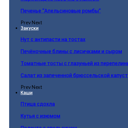
Печенье “Апельсиновые ромбы”
Prev
Next
Закуски
Нут с антипасти на тостах
Печёночные блины с лисичками и сыром
Томатные тосты с глазуньей из перепелин
Салат из запеченной брюссельской капус
Prev
Next
Каши
Птица сдохла
Кутья с изюмом
Полента с апельсином