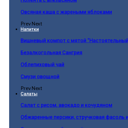
Овсяная каша с жареными яблоками
Prev
Next
Напитки
Вишневый компот с мятой “Настоятельный
Безалкогольная Сангрия
Облепиховый чай
Смузи овощной
Prev
Next
Салаты
Салат с рисом, авокадо и кочудяном
Обжаренные персики, стручковая фасоль 