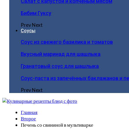
Салат с капустой и копчёным мясом
Бибим Гуксу
Prev
Next
Соусы
Соус из свежего базилика и томатов
Вкусный маринад для шашлыка
Гранатовый соус для шашлыка
Соус-паста из запечённых баклажанов и п
Prev
Next
Главная
Второе
Печень со свининой в мультиварке