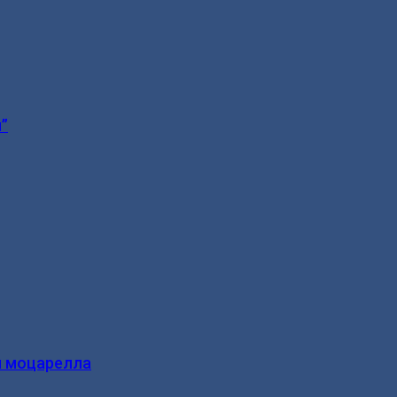
”
и моцарелла