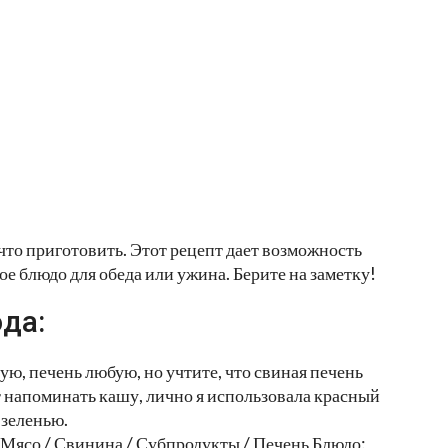
что приготовить. Этот рецепт дает возможность
е блюдо для обеда или ужина. Берите на заметку!
да:
ю, печень любую, но учтите, что свиная печень
т напоминать кашу, лично я использовала красный
 зеленью.
 Мясо / Свинина / Субпродукты / Печень Блюдо: