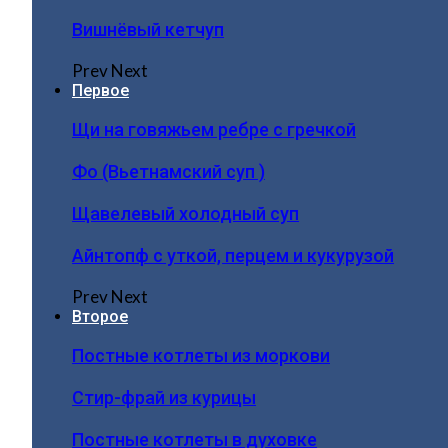
Вишнёвый кетчуп
Prev
Next
Первое
Щи на говяжьем ребре с гречкой
Фо (Вьетнамский суп )
Щавелевый холодный суп
Айнтопф с уткой, перцем и кукурузой
Prev
Next
Второе
Постные котлеты из моркови
Стир-фрай из курицы
Постные котлеты в духовке