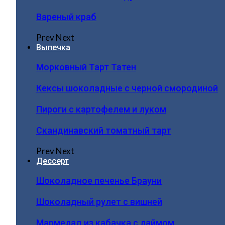
Вареный краб
Prev
Next
Выпечка
Морковный Тарт Татен
Кексы шоколадные с черной смородиной
Пироги c картофелем и луком
Скандинавский томатный тарт
Prev
Next
Дессерт
Шоколадное печенье Брауни
Шоколадный рулет с вишней
Мармелад из кабачка с лаймом