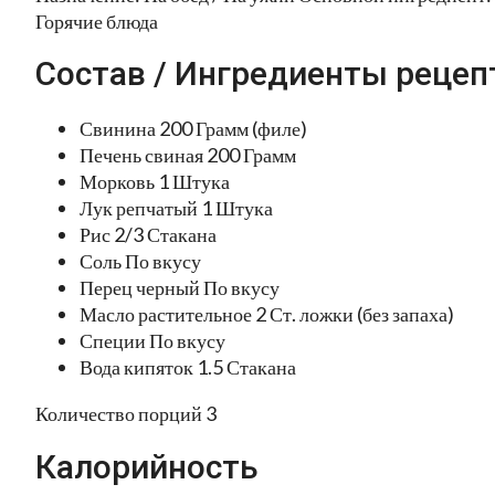
Горячие блюда
Состав / Ингредиенты рецеп
Свинина 200 Грамм (филе)
Печень свиная 200 Грамм
Морковь 1 Штука
Лук репчатый 1 Штука
Рис 2/3 Стакана
Соль По вкусу
Перец черный По вкусу
Масло растительное 2 Ст. ложки (без запаха)
Специи По вкусу
Вода кипяток 1.5 Стакана
Количество порций 3
Калорийность